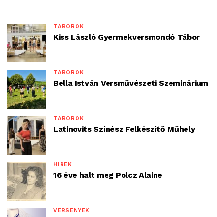
TÁBOROK
Kiss László Gyermekversmondó Tábor
TÁBOROK
Bella István Versművészeti Szeminárium
TÁBOROK
Latinovits Színész Felkészítő Műhely
HÍREK
16 éve halt meg Polcz Alaine
VERSENYEK