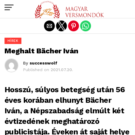
Exit mobile version
HÍREK
Meghalt Bächer Iván
By
successwolf
Published on
2021.07.20.
Hosszú, súlyos betegség után 56
éves korában elhunyt Bächer
Iván, a Népszabadság elmúlt két
évtizedének meghatározó
publicistája. Éveken át saját helye