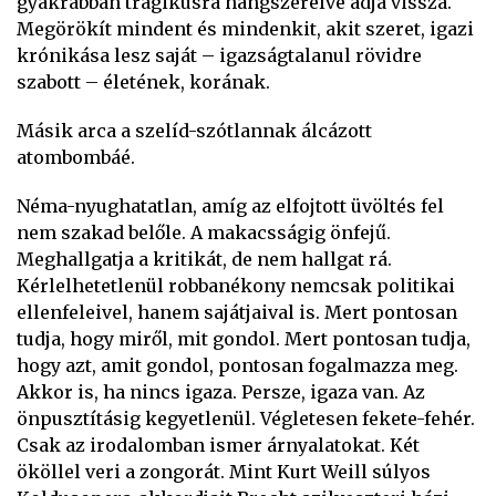
gyakrabban tragikusra hangszerelve adja vissza.
Megörökít mindent és mindenkit, akit szeret, igazi
krónikása lesz saját – igazságtalanul rövidre
szabott – életének, korának.
Másik arca a szelíd-szótlannak álcázott
atombombáé.
Néma-nyughatatlan, amíg az elfojtott üvöltés fel
nem szakad belőle. A makacsságig önfejű.
Meghallgatja a kritikát, de nem hallgat rá.
Kérlelhetetlenül robbanékony nemcsak politikai
ellenfeleivel, hanem sajátjaival is. Mert pontosan
tudja, hogy miről, mit gondol. Mert pontosan tudja,
hogy azt, amit gondol, pontosan fogalmazza meg.
Akkor is, ha nincs igaza. Persze, igaza van. Az
önpusztításig kegyetlenül. Végletesen fekete-fehér.
Csak az irodalomban ismer árnyalatokat. Két
ököllel veri a zongorát. Mint Kurt Weill súlyos