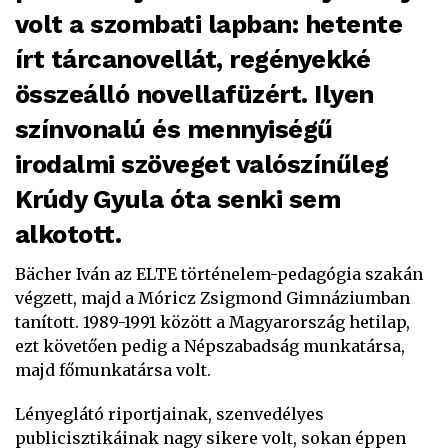
volt a szombati lapban: hetente
írt tárcanovellát, regényekké
összeálló novellafüzért. Ilyen
színvonalú és mennyiségű
irodalmi szöveget valószínűleg
Krúdy Gyula óta senki sem
alkotott.
Bächer Iván az ELTE történelem-pedagógia szakán
végzett, majd a Móricz Zsigmond Gimnáziumban
tanított. 1989-1991 között a Magyarország hetilap,
ezt követően pedig a Népszabadság munkatársa,
majd főmunkatársa volt.
Lényeglátó riportjainak, szenvedélyes
publicisztikáinak nagy sikere volt, sokan éppen