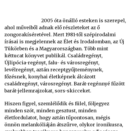
2005 óta önálló esteken is szerepel,
ahol műveiből adnak elő részleteket az ő
zongorakíséretével. Mert 1981-től szépirodalmi
írásai is megjelennek az Élet és Irodalomban, az Új
Tükörben és a Magyarországban. Több mint
kéttucat könyvet publikál. Családregényt,
Újlipócia-regényt, falu- és városregényt,
levélregényt, aztán receptgyűjteménynek,
főzésnek, konyhai életképnek álcázott
családregényt, városregényt. Barát-regénnyé fűzött
barát-jellemrajzokat, sors-skicceket.
Hiszen figyel, szemlélődik és fülel, följegyez
minden szót, minden gesztust, minden
életfordulatot, hogy aztán tűpontosan, mégis
önnön melankóliáján átszűrve, olykor ironikusra,