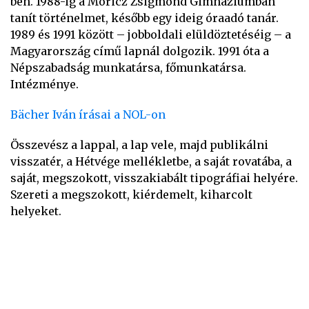
ben. 1988-ig a Móricz Zsigmond Gimnáziumban
tanít történelmet, később egy ideig óraadó tanár.
1989 és 1991 között – jobboldali elüldöztetéséig – a
Magyarország című lapnál dolgozik. 1991 óta a
Népszabadság munkatársa, főmunkatársa.
Intézménye.
Bächer Iván írásai a NOL-on
Összevész a lappal, a lap vele, majd publikálni
visszatér, a Hétvége mellékletbe, a saját rovatába, a
saját, megszokott, visszakiabált tipográfiai helyére.
Szereti a megszokott, kiérdemelt, kiharcolt
helyeket.