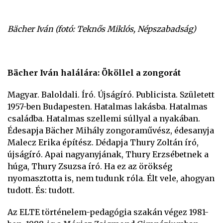
Bächer Iván (fotó: Teknős Miklós, Népszabadság)
Bächer Iván halálára: Ököllel a zongorát
Magyar. Baloldali. Író. Újságíró. Publicista. Született
1957-ben Budapesten. Hatalmas lakásba. Hatalmas
családba. Hatalmas szellemi súllyal a nyakában.
Édesapja Bächer Mihály zongoraművész, édesanyja
Malecz Erika építész. Dédapja Thury Zoltán író,
újságíró. Apai nagyanyjának, Thury Erzsébetnek a
húga, Thury Zsuzsa író. Ha ez az örökség
nyomasztotta is, nem tudunk róla. Élt vele, ahogyan
tudott. És: tudott.
Az ELTE történelem-pedagógia szakán végez 1981-