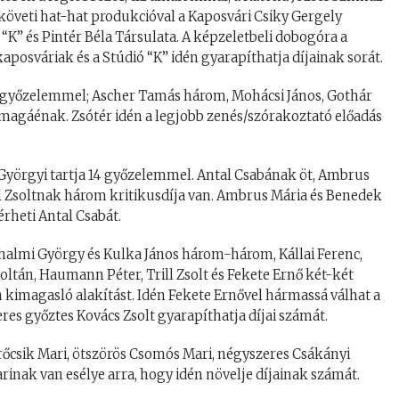
t követi hat-hat produkcióval a Kaposvári Csiky Gergely
“K” és Pintér Béla Társulata. A képzeletbeli dobogóra a
 kaposváriak és a Stúdió “K” idén gyarapíthatja díjainak sorát.
t győzelemmel; Ascher Tamás három, Mohácsi János, Gothár
 magáénak. Zsótér idén a legjobb zenés/szórakoztató előadás
 Györgyi tartja 14 győzelemmel. Antal Csabának öt, Ambrus
 Zsoltnak három kritikusdíja van. Ambrus Mária és Benedek
rheti Antal Csabát.
erhalmi György és Kulka János három-három, Kállai Ferenc,
Zoltán, Haumann Péter, Trill Zsolt és Fekete Ernő két-két
kimagasló alakítást. Idén Fekete Ernővel hármassá válhat a
eres győztes Kovács Zsolt gyarapíthatja díjai számát.
rőcsik Mari, ötszörös Csomós Mari, négyszeres Csákányi
rinak van esélye arra, hogy idén növelje díjainak számát.