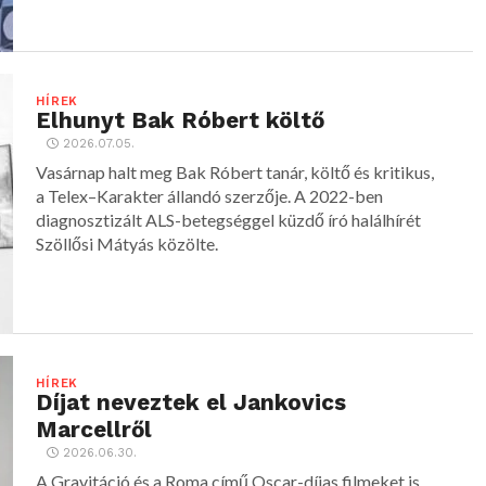
HÍREK
Elhunyt Bak Róbert költő
2026.07.05.
Vasárnap halt meg Bak Róbert tanár, költő és kritikus,
a Telex–Karakter állandó szerzője. A 2022-ben
diagnosztizált ALS-betegséggel küzdő író halálhírét
Szöllősi Mátyás közölte.
HÍREK
Díjat neveztek el Jankovics
Marcellről
2026.06.30.
A Gravitáció és a Roma című Oscar-díjas filmeket is