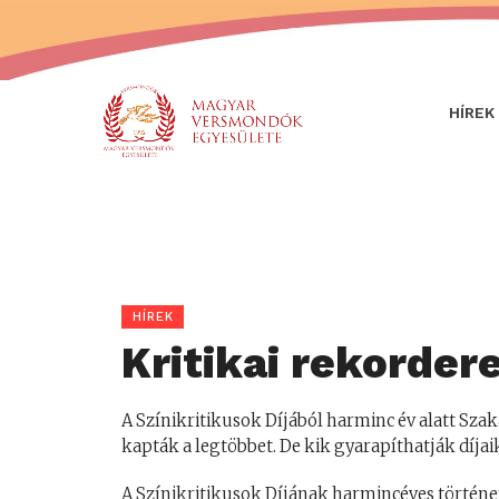
HÍREK
HÍREK
Kritikai rekorder
A Színikritikusok Díjából harminc év alatt Szak
kapták a legtöbbet. De kik gyarapíthatják díja
A Színikritikusok Díjának harmincéves történet