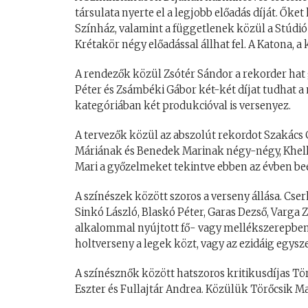
társulata nyerte el a legjobb előadás díját. Őke
Színház, valamint a függetlenek közül a Stúdió 
Krétakör négy előadással állhat fel. A Katona, a
A rendezők közül Zsótér Sándor a rekorder ha
Péter és Zsámbéki Gábor két-két díjat tudhat a
kategóriában két produkcióval is versenyez.
A tervezők közül az abszolút rekordot Szakács
Máriának és Benedek Marinak négy-négy, Khell
Mari a győzelmeket tekintve ebben az évben beé
A színészek között szoros a verseny állása. Cs
Sinkó László, Blaskó Péter, Garas Dezső, Varga 
alkalommal nyújtott fő- vagy mellékszerepben 
holtverseny a legek közt, vagy az ezidáig egysz
A színésznők között hatszoros kritikusdíjas Tö
Eszter és Fullajtár Andrea. Közülük Törőcsik Ma