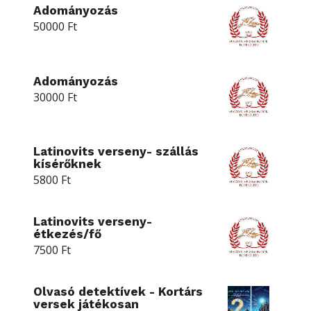
Adományozás
50000
Ft
Adományozás
30000
Ft
Latinovits verseny- szállás
kísérőknek
5800
Ft
Latinovits verseny-
étkezés/fő
7500
Ft
Olvasó detektívek - Kortárs
versek játékosan