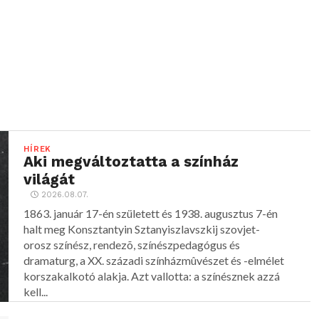
HÍREK
Aki megváltoztatta a színház
világát
2026.08.07.
1863. január 17-én született és 1938. augusztus 7-én
halt meg Konsztantyin Sztanyiszlavszkij szovjet-
orosz színész, rendezõ, színészpedagógus és
dramaturg, a XX. századi színházmûvészet és -elmélet
korszakalkotó alakja. Azt vallotta: a színésznek azzá
kell...