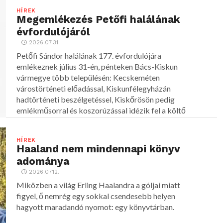
HÍREK
Megemlékezés Petőfi halálának
évfordulójáról
2026.07.31.
Petőfi Sándor halálának 177. évfordulójára
emlékeznek július 31-én, pénteken Bács-Kiskun
vármegye több településén: Kecskeméten
várostörténeti előadással, Kiskunfélegyházán
hadtörténeti beszélgetéssel, Kiskőrösön pedig
emlékműsorral és koszorúzással idézik fel a költő
alakját.
HÍREK
Haaland nem mindennapi könyv
adománya
2026.07.12.
Miközben a világ Erling Haalandra a góljai miatt
figyel, ő nemrég egy sokkal csendesebb helyen
hagyott maradandó nyomot: egy könyvtárban.