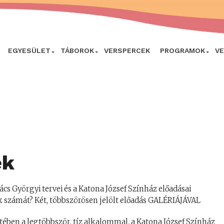
EGYESÜLET
TÁBOROK
VERSPERCEK
PROGRAMOK
V
ek
ács Györgyi tervei és a Katona József Színház előadásai
ik számát? Két, többszörösen jelölt előadás GALÉRIÁJÁVAL
ében a legtöbbször, tíz alkalommal, a Katona József Színház