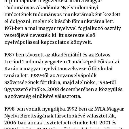
diplomájának megszerzése után a Magyar
Tudományos Akadémia Nyelvtudományi
Intézetének tudományos munkatársaként kezdett
el dolgozni, melynek később főmunkatársa lett.
1971-ben a mai magyar nyelvvel foglalkozó osztály
vezetőjévé nevezték ki. Itt szerezte első
nyelvápolással kapcsolatos könyveit.
1987-ben távozott az Akadémiától és az Eötvös
Loránd Tudományegyetem Tanárképző Főiskolai
Karán a magyar nyelvi tanszékvezető főiskolai
tanára lett. 1989-től az Anyanyelvápolók
Szövetségének főtitkára, majd alelnöke, 1994-től
ügyvezető elnöke. 2008 decemberében a közgyűlés
a szövetség elnökévé választotta.
1998-ban vonult nyugdíjba. 1992-ben az MTA Magyar
Nyelvi Bizottságának társelnökévé választották,
2006-ban annak tiszteletbeli elnöke lett. 2001 és