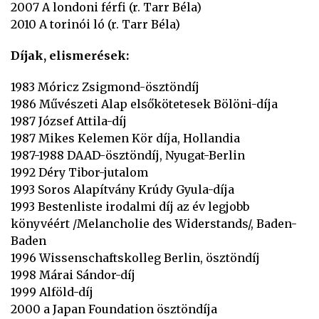
2007 A londoni férfi (r. Tarr Béla)
2010 A torinói ló (r. Tarr Béla)
Díjak, elismerések:
1983 Móricz Zsigmond-ösztöndíj
1986 Művészeti Alap elsőkötetesek Bölöni-díja
1987 József Attila-díj
1987 Mikes Kelemen Kör díja, Hollandia
1987-1988 DAAD-ösztöndíj, Nyugat-Berlin
1992 Déry Tibor-jutalom
1993 Soros Alapítvány Krúdy Gyula-díja
1993 Bestenliste irodalmi díj az év legjobb
könyvéért /Melancholie des Widerstands/, Baden-
Baden
1996 Wissenschaftskolleg Berlin, ösztöndíj
1998 Márai Sándor-díj
1999 Alföld-díj
2000 a Japan Foundation ösztöndíja