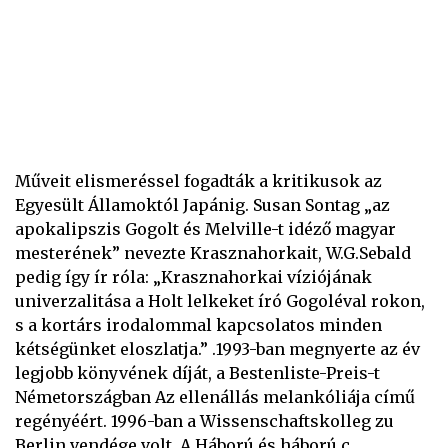
Műveit elismeréssel fogadták a kritikusok az
Egyesült Államoktól Japánig. Susan Sontag „az
apokalipszis Gogolt és Melville-t idéző magyar
mesterének” nevezte Krasznahorkait, W.G.Sebald
pedig így ír róla: „Krasznahorkai víziójának
univerzalitása a Holt lelkeket író Gogoléval rokon,
s a kortárs irodalommal kapcsolatos minden
kétségünket eloszlatja.” .1993-ban megnyerte az év
legjobb könyvének díját, a Bestenliste-Preis-t
Németországban Az ellenállás melankóliája című
regényéért. 1996-ban a Wissenschaftskolleg zu
Berlin vendége volt. A Háború és háború c.