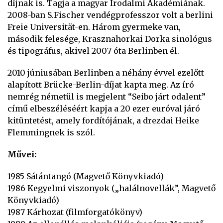
díjnak is. Tagja a magyar Irodalmi Akadémiának.
2008-ban S.Fischer vendégprofesszor volt a berlini
Freie Universität-en. Három gyermeke van,
második felesége, Krasznahorkai Dorka sinológus
és tipográfus, akivel 2007 óta Berlinben él.
2010 júniusában Berlinben a néhány évvel ezelőtt
alapított Brücke-Berlin-díjat kapta meg. Az író
nemrég németül is megjelent “Seibo járt odalent”
című elbeszéléséért kapja a 20 ezer euróval járó
kitüntetést, amely fordítójának, a drezdai Heike
Flemmingnek is szól.
Művei:
1985 Sátántangó (Magvető Könyvkiadó)
1986 Kegyelmi viszonyok („halálnovellák”, Magvető
Könyvkiadó)
1987 Kárhozat (filmforgatókönyv)