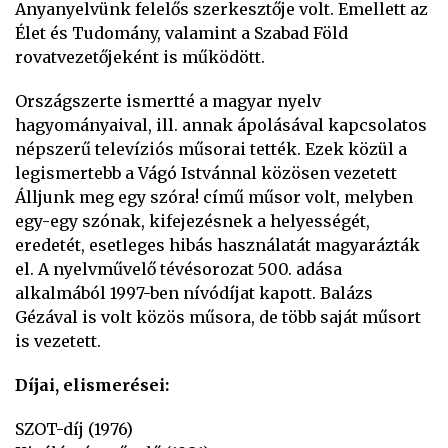
Anyanyelvünk felelős szerkesztője volt. Emellett az
Élet és Tudomány, valamint a Szabad Föld
rovatvezetőjeként is működött.
Országszerte ismertté a magyar nyelv
hagyományaival, ill. annak ápolásával kapcsolatos
népszerű televíziós műsorai tették. Ezek közül a
legismertebb a Vágó Istvánnal közösen vezetett
Álljunk meg egy szóra! című műsor volt, melyben
egy-egy szónak, kifejezésnek a helyességét,
eredetét, esetleges hibás használatát magyarázták
el. A nyelvművelő tévésorozat 500. adása
alkalmából 1997-ben nívódíjat kapott. Balázs
Gézával is volt közös műsora, de több saját műsort
is vezetett.
Díjai, elismerései:
SZOT-díj (1976)