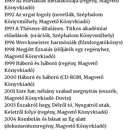
1989 Az ellenállás melankóliája (regény, Magvető
Könyvkiadó)
1992 Az urgai fogoly (novellák, Széphalom
Könyvműhely, Magvető Könyvkiadó)
1993 A Théseus-általános. Titkos akadémiai
előadások. (orációk, Széphalom Könyvműhely)
1996 Werckmeister harmóniák (filmforgatókönyv)
1998 Megjött Ézsaiás (előjáték egy regényhez,
Magvető Könyvkiadó)
1999 Háború és háború (regény, Magvető
Könyvkiadó)
2000 Háború és háború (CD-ROM, Magvető
Könyvkiadó)
2001 Este hat; néhány szabad megnyitás (esszék,
Magvető Könyvkiadó-Dovin)
2003 Északról hegy, Délről tó, Nyugatról utak,
Keletről folyó (regény, Magvető Könyvkiadó)
2004 Rombolás és bánat az Ég alatt
(dokumentumregény, Magvető Könyvkiadó)