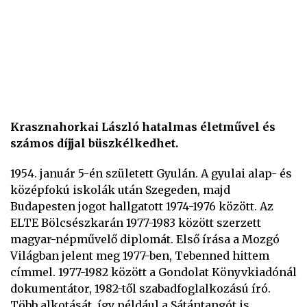
Krasznahorkai László hatalmas életművel és
számos díjjal büszkélkedhet.
1954. január 5-én született Gyulán. A gyulai alap- és
középfokú iskolák után Szegeden, majd
Budapesten jogot hallgatott 1974-1976 között. Az
ELTE Bölcsészkarán 1977-1983 között szerzett
magyar-népművelő diplomát. Első írása a Mozgó
Világban jelent meg 1977-ben, Tebenned hittem
címmel. 1977-1982 között a Gondolat Könyvkiadónál
dokumentátor, 1982-től szabadfoglalkozású író.
Több alkotását, így például a Sátántangót is