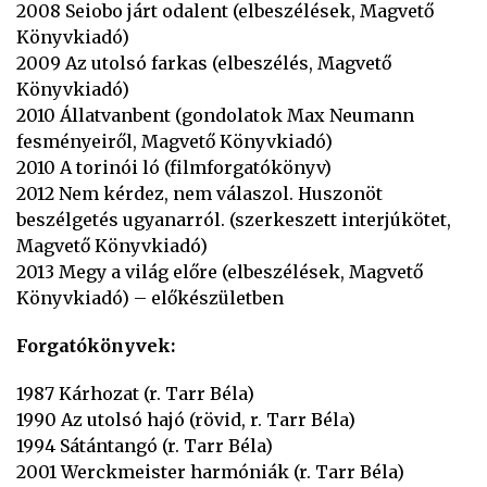
2008 Seiobo járt odalent (elbeszélések, Magvető
Könyvkiadó)
2009 Az utolsó farkas (elbeszélés, Magvető
Könyvkiadó)
2010 Állatvanbent (gondolatok Max Neumann
fesményeiről, Magvető Könyvkiadó)
2010 A torinói ló (filmforgatókönyv)
2012 Nem kérdez, nem válaszol. Huszonöt
beszélgetés ugyanarról. (szerkeszett interjúkötet,
Magvető Könyvkiadó)
2013 Megy a világ előre (elbeszélések, Magvető
Könyvkiadó) – előkészületben
Forgatókönyvek:
1987 Kárhozat (r. Tarr Béla)
1990 Az utolsó hajó (rövid, r. Tarr Béla)
1994 Sátántangó (r. Tarr Béla)
2001 Werckmeister harmóniák (r. Tarr Béla)