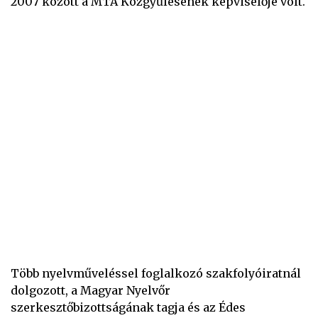
2007 között a MTA Közgyűlésének képviselője volt.
Több nyelvműveléssel foglalkozó szakfolyóiratnál
dolgozott, a Magyar Nyelvőr
szerkesztőbizottságának tagja és az Édes