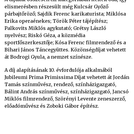
elismerésben részesült még Kulcsár Győző
párbajtőröző; Sajdik Ferenc karikaturista; Miklósa
Erika operaénekes; Török Péter tájépítész;
Palkovits Miklós agykutató; Grétsy László
nyelvész; Riskó Géza, a közmédia
sportfőszerkesztője; Kósa Ferenc filmrendező és a
Bihari János Táncegyüttes. Közönségdíjat vehetett
át Bodrogi Gyula, a nemzet színésze.
A díj alapításának 10. évfordulója alkalmából
Jubileumi Prima Primissima Díjat vehetett át Jordán
Tamás színművész, rendező, színházigazgató,
Bálint András színművész, színházigazgató, Jancsó
Miklós filmrendező, Szörényi Levente zeneszerző,
előadóművész és Zoboki Gábor építész.