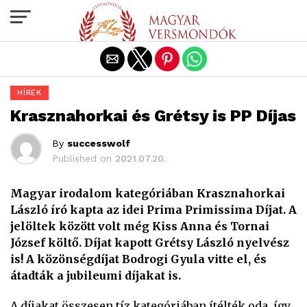
Exit mobile version
HÍREK
Krasznahorkai és Grétsy is PP Díjas
By
successwolf
Published on
2021.07.20.
Magyar irodalom kategóriában Krasznahorkai
László író kapta az idei Prima Primissima Díjat. A
jelöltek között volt még Kiss Anna és Tornai
József költő. Díjat kapott Grétsy László nyelvész
is! A közönségdíjat Bodrogi Gyula vitte el, és
átadták a jubileumi díjakat is.
A díjakat összesen tíz kategóriában ítélték oda, így