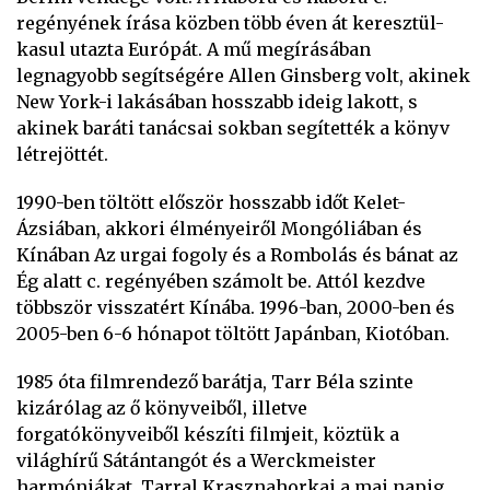
regényének írása közben több éven át keresztül-
kasul utazta Európát. A mű megírásában
legnagyobb segítségére Allen Ginsberg volt, akinek
New York-i lakásában hosszabb ideig lakott, s
akinek baráti tanácsai sokban segítették a könyv
létrejöttét.
1990-ben töltött először hosszabb időt Kelet-
Ázsiában, akkori élményeiről Mongóliában és
Kínában Az urgai fogoly és a Rombolás és bánat az
Ég alatt c. regényében számolt be. Attól kezdve
többször visszatért Kínába. 1996-ban, 2000-ben és
2005-ben 6-6 hónapot töltött Japánban, Kiotóban.
1985 óta filmrendező barátja, Tarr Béla szinte
kizárólag az ő könyveiből, illetve
forgatókönyveiből készíti filmjeit, köztük a
világhírű Sátántangót és a Werckmeister
harmóniákat. Tarral Krasznahorkai a mai napig