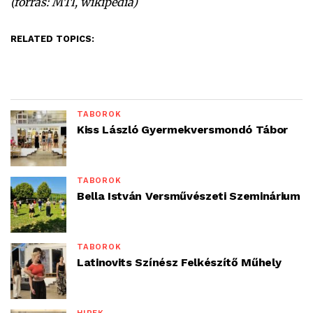
(forrás: MTI, wikipedia)
RELATED TOPICS:
TÁBOROK
Kiss László Gyermekversmondó Tábor
TÁBOROK
Bella István Versművészeti Szeminárium
TÁBOROK
Latinovits Színész Felkészítő Műhely