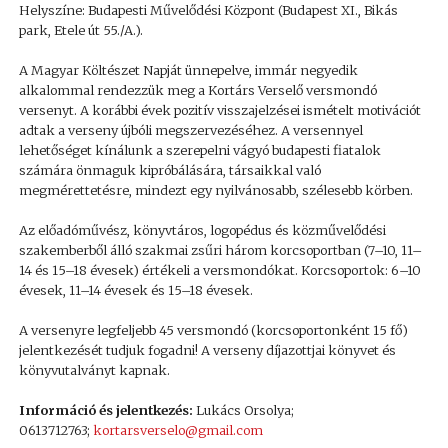
Helyszíne: Budapesti Művelődési Központ (Budapest XI., Bikás
park, Etele út 55./A.).
A Magyar Költészet Napját ünnepelve, immár negyedik
alkalommal rendezzük meg a Kortárs Verselő versmondó
versenyt. A korábbi évek pozitív visszajelzései ismételt motivációt
adtak a verseny újbóli megszervezéséhez. A versennyel
lehetőséget kínálunk a szerepelni vágyó budapesti fiatalok
számára önmaguk kipróbálására, társaikkal való
megmérettetésre, mindezt egy nyilvánosabb, szélesebb körben.
Az előadóművész, könyvtáros, logopédus és közművelődési
szakemberből álló szakmai zsűri három korcsoportban (7–10, 11–
14 és 15–18 évesek) értékeli a versmondókat. Korcsoportok: 6–10
évesek, 11–14 évesek és 15–18 évesek.
A versenyre legfeljebb 45 versmondó (korcsoportonként 15 fő)
jelentkezését tudjuk fogadni! A verseny díjazottjai könyvet és
könyvutalványt kapnak.
Információ és jelentkezés:
Lukács Orsolya;
0613712763;
kortarsverselo@gmail.com