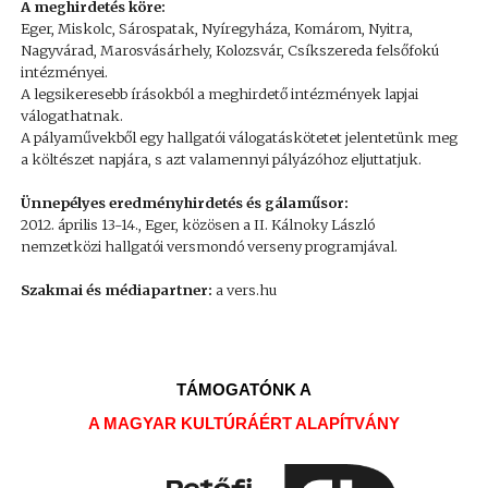
A meghirdetés köre:
Eger, Miskolc, Sárospatak, Nyíregyháza, Komárom, Nyitra,
Nagyvárad, Marosvásárhely, Kolozsvár, Csíkszereda felsőfokú
intézményei.
A legsikeresebb írásokból a meghirdető intézmények lapjai
válogathatnak.
A pályaművekből egy hallgatói válogatáskötetet jelentetünk meg
a költészet napjára, s azt valamennyi pályázóhoz eljuttatjuk.
Ünnepélyes eredményhirdetés és gálaműsor:
2012. április 13-14., Eger, közösen a II. Kálnoky László
nemzetközi hallgatói versmondó verseny programjával.
Szakmai és médiapartner:
a vers.hu
TÁMOGATÓNK A
A MAGYAR KULTÚRÁÉRT ALAPÍTVÁNY