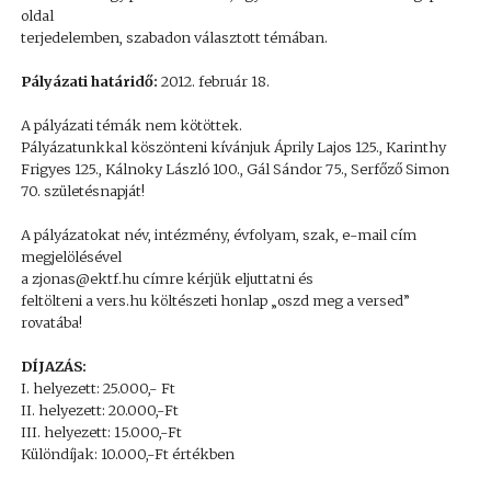
oldal
terjedelemben, szabadon választott témában.
Pályázati határidő:
2012. február 18.
A pályázati témák nem kötöttek.
Pályázatunkkal köszönteni kívánjuk Áprily Lajos 125., Karinthy
Frigyes 125., Kálnoky László 100., Gál Sándor 75., Serfőző Simon
70. születésnapját!
A pályázatokat név, intézmény, évfolyam, szak, e-mail cím
megjelölésével
a zjonas@ektf.hu címre kérjük eljuttatni és
feltölteni a vers.hu költészeti honlap „oszd meg a versed”
rovatába!
DÍJAZÁS:
I. helyezett: 25.000,- Ft
II. helyezett: 20.000,-Ft
III. helyezett: 15.000,-Ft
Különdíjak: 10.000,-Ft értékben