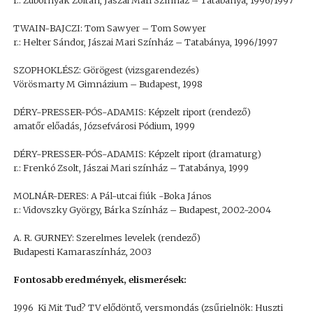
r.: Zubornyák Zoltán, Jászai Mari Színház – Tatabánya, 1996/1997
TWAIN-BAJCZI: Tom Sawyer – Tom Sowyer
r.: Helter Sándor, Jászai Mari Színház – Tatabánya, 1996/1997
SZOPHOKLÉSZ: Görögest (vizsgarendezés)
Vörösmarty M Gimnázium – Budapest, 1998
DÉRY-PRESSER-PÓS-ADAMIS: Képzelt riport (rendező)
amatőr előadás, Józsefvárosi Pódium, 1999
DÉRY-PRESSER-PÓS-ADAMIS: Képzelt riport (dramaturg)
r.: Frenkó Zsolt, Jászai Mari színház – Tatabánya, 1999
MOLNÁR-DERES: A Pál-utcai fiúk -Boka János
r.: Vidovszky György, Bárka Színház – Budapest, 2002-2004
A. R. GURNEY: Szerelmes levelek (rendező)
Budapesti Kamaraszínház, 2003
Fontosabb eredmények, elismerések:
1996 Ki Mit Tud? TV elődöntő, versmondás (zsűrielnök: Huszti