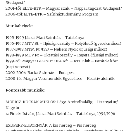
/Budapest/
2001-től: ELTE-BTK – Magyar szak – Nappali tagozat /Budapest/
2006-tól: ELTE-BTK – Színháztudományi Program
Munkahelyek:
1995-1999 Jászai Mari Színház – Tatabánya
1995-1997 MTV Rt – Ifjúsági osztály – Kölyökidő (gyerekműsor)
1997-1998 MTM Rt /tv2/ – Nekem Nyolc (ifjúsági műsor)
1998-1999 MTV Rt – Oktatási osztály – Repeta (ifjúsági műsor)
1999-től: Magyar GRUNDY UFA Kft. – RTL Klub – Barátok közt
(napi sorozat)
2002-2004: Bárka Színház – Budapest
2008-tól: Magyar Versmondók Egyesülete – Kreatív alelnök
Fontosabb munkák:
MÓRICZ-KOCSÁK-MIKLÓS: Légy jó mindhalálig – Lisznyai úr/
Nagy úr
r.: Pincés István, Jászai Mari Színház – Tatabánya, 1995/1996
EXUPERY-ZUBORNYÁK: A kis herceg – Kis herceg