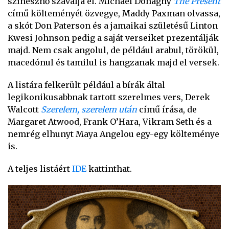
színésznő szavalja el. Michael Donaghy
The Present
című költeményét özvegye, Maddy Paxman olvassa,
a skót Don Paterson és a jamaikai születésű Linton
Kwesi Johnson pedig a saját verseiket prezentálják
majd. Nem csak angolul, de például arabul, törökül,
macedónul és tamilul is hangzanak majd el versek.
A listára felkerült például a bírák által
legikonikusabbnak tartott szerelmes vers, Derek
Walcott
Szerelem, szerelem után
című írása, de
Margaret Atwood, Frank O’Hara, Vikram Seth és a
nemrég elhunyt Maya Angelou egy-egy költeménye
is.
A teljes listáért
IDE
kattinthat.