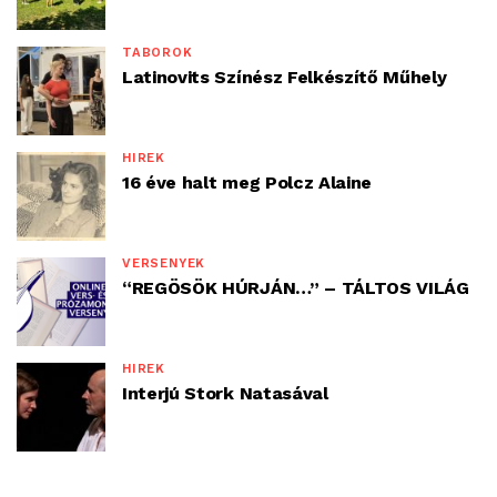
TÁBOROK
Latinovits Színész Felkészítő Műhely
HÍREK
16 éve halt meg Polcz Alaine
VERSENYEK
“REGÖSÖK HÚRJÁN…” – TÁLTOS VILÁG
HÍREK
Interjú Stork Natasával