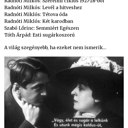
Radnóti Milkós: Szerelmi ciklus 1927-28-ból
Radnóti Milkós: Levél a hitveshez
Radnóti Miklós: Tétova óda
Radnóti Miklós: Két karodban
Szabó Lőrinc: Semmiért Egészen
Tóth Árpád: Esti sugárkoszorú
A világ szegényebb, ha ezeket nem ismerik…