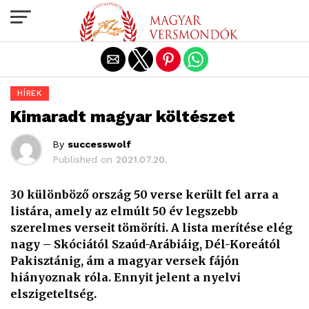
Exit mobile version
HÍREK
Kimaradt magyar költészet
By
successwolf
Published on
2021.07.20.
30 különböző ország 50 verse került fel arra a
listára, amely az elmúlt 50 év legszebb
szerelmes verseit tömöríti. A lista merítése elég
nagy – Skóciától Szaúd-Arábiáig, Dél-Koreától
Pakisztánig, ám a magyar versek fájón
hiányoznak róla. Ennyit jelent a nyelvi
elszigeteltség.