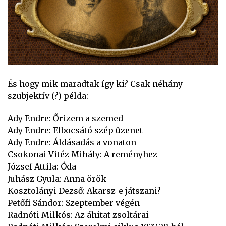
És hogy mik maradtak így ki? Csak néhány
szubjektív (?) példa:
Ady Endre: Őrizem a szemed
Ady Endre: Elbocsátó szép üzenet
Ady Endre: Áldásadás a vonaton
Csokonai Vitéz Mihály: A reményhez
József Attila: Óda
Juhász Gyula: Anna örök
Kosztolányi Dezső: Akarsz-e játszani?
Petőfi Sándor: Szeptember végén
Radnóti Milkós: Az áhitat zsoltárai