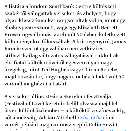
A listára a londoni Southbank Centre költészeti
szakértői válogattak verseket, és ahelyett, hogy
olyan klasszikusokat rangsoroltak volna, mint egy
Shakespeare-szonett, vagy egy Elizabeth Barrett
Browning-vallomás, az elmúlt 50 évben keletkezett
költeményekre fókuszáltak. A brit regényíró, James
Runcie szerint egy valóban nemzetközi és
stilisztikailag változatos válogatással rukkoltak
elő, fiatal költők műveitől egészen olyan nagy
öregekig, mint Ted Hughes vagy Chinua Achebe,
majd hozzátette, hogy nagyon nehéz feladat volt 50
versnél meghúzni a határt.
A verseket július 20-án a Szerelem fesztiválja
(Festival of Love) keretein belül olvassa majd fel
ötven különböző ember – a költőktől a színészekig,
sőt a múzsáig. Adrian Mitchell
Celia, Celia
című
versét például maga a címszereplő, Celia Hewitt