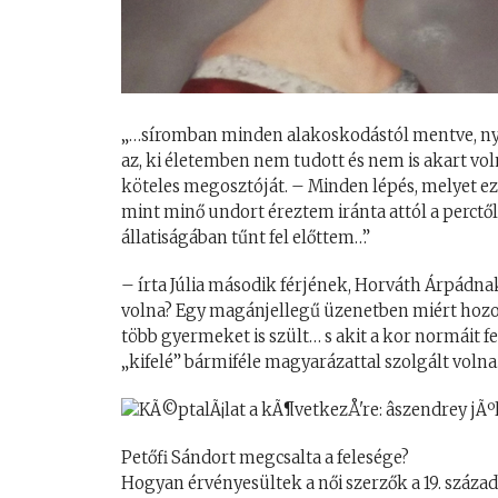
„…síromban minden alakoskodástól mentve, ny
az, ki életemben nem tudott és nem is akart vo
köteles megosztóját. – Minden lépés, melyet e
mint minő undort éreztem iránta attól a perctő
állatiságában tűnt fel előttem…”
– írta Júlia második férjének, Horváth Árpádnak
volna? Egy magánjellegű üzenetben miért hozott
több gyermeket is szült… s akit a kor normáit f
„kifelé” bármiféle magyarázattal szolgált volna
Petőfi Sándort megcsalta a felesége?
Hogyan érvényesültek a női szerzők a 19. száza