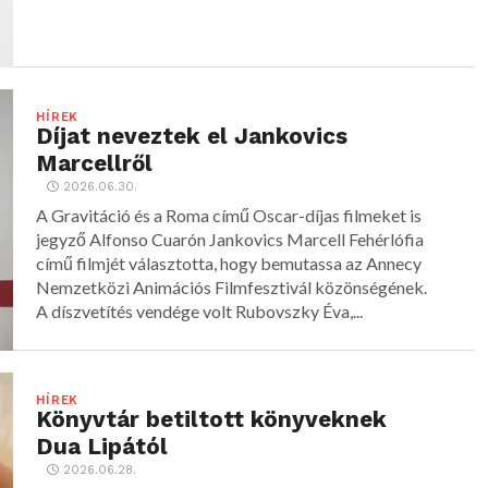
HÍREK
Díjat neveztek el Jankovics
Marcellről
2026.06.30.
A Gravitáció és a Roma című Oscar-díjas filmeket is
jegyző Alfonso Cuarón Jankovics Marcell Fehérlófia
című filmjét választotta, hogy bemutassa az Annecy
Nemzetközi Animációs Filmfesztivál közönségének.
A díszvetítés vendége volt Rubovszky Éva,...
HÍREK
Könyvtár betiltott könyveknek
Dua Lipától
2026.06.28.