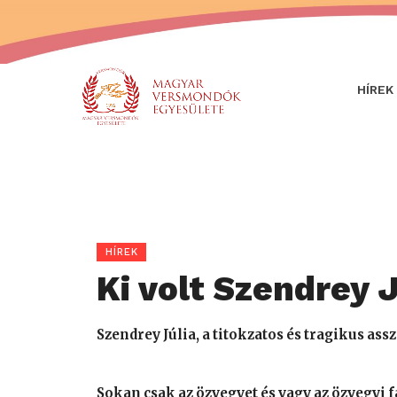
HÍREK
HÍREK
Ki volt Szendrey 
Szendrey Júlia, a titokzatos és tragikus ass
Sokan csak az özvegyet és vagy az özvegyi fá