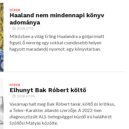
HÍREK
Haaland nem mindennapi könyv
adománya
2026.07.12.
Miközben a világ Erling Haalandra a góljai miatt
figyel, ő nemrég egy sokkal csendesebb helyen
hagyott maradandó nyomot: egy könyvtárban.
HÍREK
Elhunyt Bak Róbert költő
2026.07.05.
Vasárnap halt meg Bak Róbert tanár, költő és kritikus,
a Telex–Karakter állandó szerzője. A 2022-ben
diagnosztizált ALS-betegséggel küzdő író halálhírét
Szöllősi Mátyás közölte.