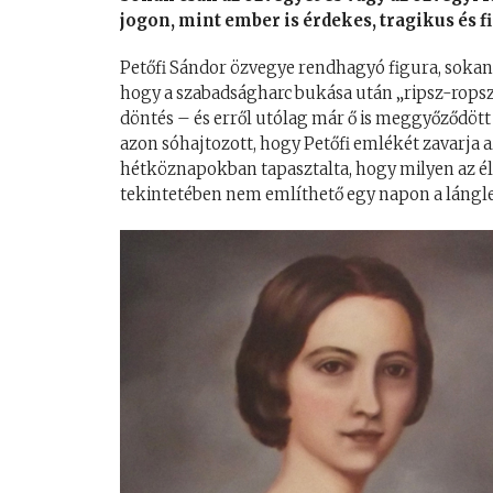
jogon, mint ember is érdekes, tragikus és 
Petőfi Sándor özvegye rendhagyó figura, sokan 
hogy a szabadságharc bukása után „ripsz-ropsz”
döntés – és erről utólag már ő is meggyőződött
azon sóhajtozott, hogy Petőfi emlékét zavarja 
hétköznapokban tapasztalta, hogy milyen az élet
tekintetében nem említhető egy napon a lángle