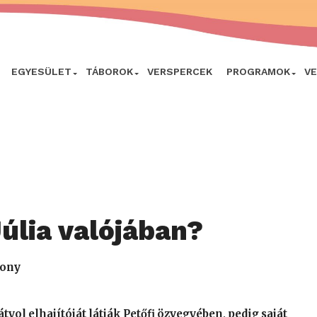
EGYESÜLET
TÁBOROK
VERSPERCEK
PROGRAMOK
V
Júlia valójában?
zony
tyol elhajítóját látják Petőfi özvegyében, pedig saját