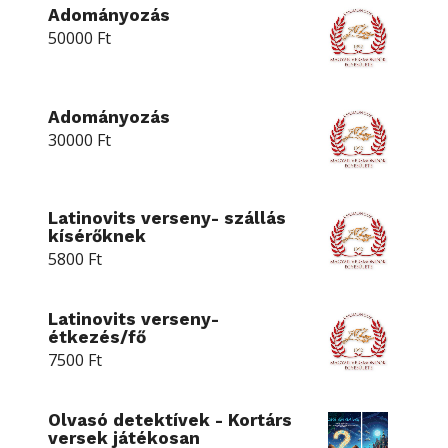
Adományozás
50000
Ft
Adományozás
30000
Ft
Latinovits verseny- szállás
kísérőknek
5800
Ft
Latinovits verseny-
étkezés/fő
7500
Ft
Olvasó detektívek - Kortárs
versek játékosan