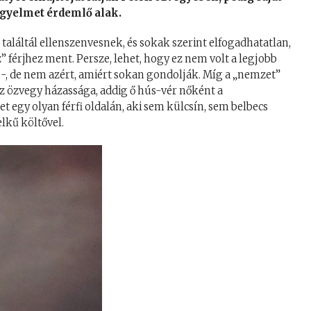
figyelmet érdemlő alak.
találtál ellenszenvesnek, és sokak szerint elfogadhatatlan,
 férjhez ment. Persze, lehet, hogy ez nem volt a legjobb
 -, de nem azért, amiért sokan gondolják. Míg a „nemzet”
az özvegy házassága, addig ő hús-vér nőként a
 egy olyan férfi oldalán, aki sem külcsín, sem belbecs
lkű költővel.