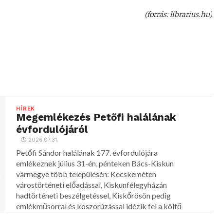
(forrás: librarius.hu)
HÍREK
Megemlékezés Petőfi halálának
évfordulójáról
2026.07.31.
Petőfi Sándor halálának 177. évfordulójára
emlékeznek július 31-én, pénteken Bács-Kiskun
vármegye több településén: Kecskeméten
várostörténeti előadással, Kiskunfélegyházán
hadtörténeti beszélgetéssel, Kiskőrösön pedig
emlékműsorral és koszorúzással idézik fel a költő
alakját.