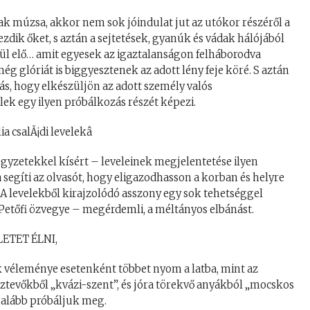
sak múzsa, akkor nem sok jóindulat jut az utókor részéről a
ik őket, s aztán a sejtetések, gyanúk és vádak hálójából
rül elő… amit egyesek az igaztalanságon felháborodva
g glóriát is biggyesztenek az adott lény feje köré. S aztán
zás, hogy elkészüljön az adott személy valós
elek egy ilyen próbálkozás részét képezi.
gyzetekkel kísért – leveleinek megjelentetése ilyen
gíti az olvasót, hogy eligazodhasson a korban és helyre
 levelekből kirajzolódó asszony egy sok tehetséggel
Petőfi özvegye – megérdemli, a méltányos elbánást.
TET ÉLNI,
 véleménye esetenként többet nyom a latba, mint az
osztevőkből „kvázi-szent”, és jóra törekvő anyákból „mocskos
galább próbáljuk meg.