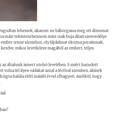
ugodtan lehessek, akarom: ne háborgassa meg ott álmomat
lna mást tekinteni bennem mint csak buja állati szenvedélye
z ember tenne síromhoz, oly fájdalmat okozna poraimnak,
l kezdve, mikor levetkőzve magából az embert, teljes
 az általunk ismert utolsó levelében. S miért hazudott
 volna fel ilyen vádakat azzal a férfival szemben, akinek
elrúgva halála előtt másfél évvel elhagyott. Anélkül, hogy
.
dban?