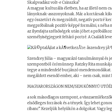
Skalpvadász volt-e Csinszka?
A magyar kulturális életben, ha az illető nem c
lányoknak-asszonyoknak. Már a kortársak kikezd
egy összetört és megcsúfolt, negatív portré ke
megpróbálnak pozitív képpé formálni, s néha mé
az ilyesfajta szélsőségek után jöhet a próbálko
személyiségjegyeit feltáró portré. A Családi lev
Szendrey Júlia – magyarázó tanulmánnyal és je
szempontból örömünnep. Ratzky Rita munkája se
tegye a mindenfelé burjánzó mendemondákat. A
megáldott esendő ember, aki – nem csak, mint 
MAGYARORSZÁGON NEM/SEM KÖNNYŰ UTÓÉLE
a sok másodlagos szempont, a visszaemlékezők
elsődleges források és a tények. Így lehet gon
ribanc”. Kezeljük helyükön a dolgokat. Vagy le