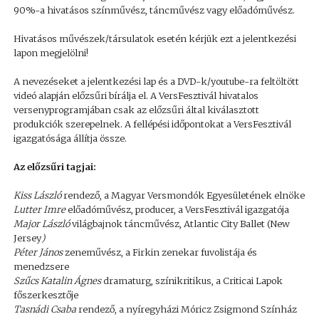
90%-a hivatásos színművész, táncművész vagy előadóművész.
Hivatásos művészek/társulatok esetén kérjük ezt a jelentkezési
lapon megjelölni!
A nevezéseket a jelentkezési lap és a DVD-k/youtube-ra feltöltött
videó alapján előzsűri bírálja el. A VersFesztivál hivatalos
versenyprogramjában csak az előzsűri által kiválasztott
produkciók szerepelnek. A fellépési időpontokat a VersFesztivál
igazgatósága állítja össze.
Az előzsűri tagjai:
Kiss László
rendező, a Magyar Versmondók Egyesületének elnöke
Lutter Imre
előadóművész, producer, a VersFesztivál igazgatója
Major László
világbajnok táncművész, Atlantic City Ballet (New
Jersey
)
Péter János
zeneművész, a Firkin zenekar fuvolistája és
menedzsere
Szűcs Katalin Ágnes
dramaturg, színikritikus, a Criticai Lapok
főszerkesztője
Tasnádi Csaba
rendező, a nyíregyházi Móricz Zsigmond Színház