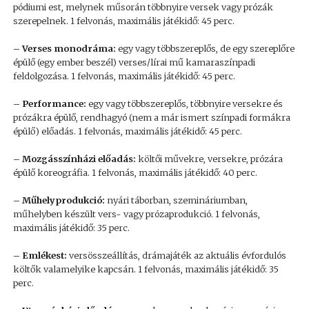
pódiumi est, melynek műsorán többnyire versek vagy prózák
szerepelnek. 1 felvonás, maximális játékidő: 45 perc.
– Verses monodráma:
egy vagy többszereplős, de egy szereplőre
épülő (egy ember beszél) verses/lírai mű kamaraszínpadi
feldolgozása. 1 felvonás, maximális játékidő: 45 perc.
– Performance:
egy vagy többszereplős, többnyire versekre és
prózákra épülő, rendhagyó (nem a már ismert színpadi formákra
épülő) előadás. 1 felvonás, maximális játékidő: 45 perc.
– Mozgásszínházi előadás:
költői művekre, versekre, prózára
épülő koreográfia. 1 felvonás, maximális játékidő: 40 perc.
– Műhelyprodukció:
nyári táborban, szemináriumban,
műhelyben készült vers- vagy prózaprodukció. 1 felvonás,
maximális játékidő: 35 perc.
– Emlékest:
versösszeállítás, drámajáték az aktuális évfordulós
költők valamelyike kapcsán. 1 felvonás, maximális játékidő: 35
perc.