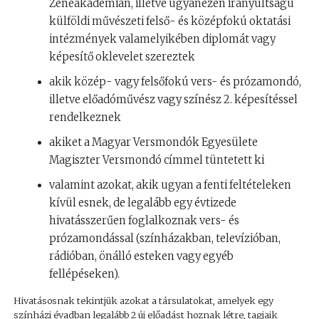
Zeneakadémián, illetve ugyanezen irányultságú
külföldi művészeti felső- és középfokú oktatási
intézmények valamelyikében diplomát vagy
képesítő oklevelet szereztek
akik közép- vagy felsőfokú vers- és prózamondó,
illetve előadóművész vagy színész 2. képesítéssel
rendelkeznek
akiket a Magyar Versmondók Egyesülete
Magiszter Versmondó címmel tüntetett ki
valamint azokat, akik ugyan a fenti feltételeken
kívül esnek, de legalább egy évtizede
hivatásszerűen foglalkoznak vers- és
prózamondással (színházakban, televízióban,
rádióban, önálló esteken vagy egyéb
fellépéseken).
Hivatásosnak tekintjük azokat a társulatokat, amelyek egy
színházi évadban legalább 2 új előadást hoznak létre, tagjaik