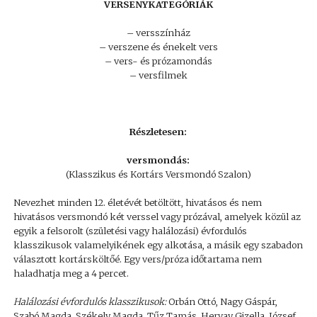
VERSENYKATEGÓRIÁK
– versszínház
– verszene és énekelt vers
– vers- és prózamondás
– versfilmek
Részletesen:
versmondás:
(Klasszikus és Kortárs Versmondó Szalon)
Nevezhet minden 12. életévét betöltött, hivatásos és nem
hivatásos versmondó két verssel vagy prózával, amelyek közül az
egyik a felsorolt (születési vagy halálozási) évfordulós
klasszikusok valamelyikének egy alkotása, a másik egy szabadon
választott kortársköltőé. Egy vers/próza időtartama nem
haladhatja meg a 4 percet.
Halálozási évfordulós klasszikusok:
Orbán Ottó, Nagy Gáspár,
Szabó Magda, Székely Magda, Tűz Tamás, Hervay Gizella, József