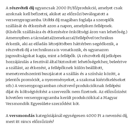
A
részvételi díj
ugyancsak 2000 Ft/fő/produkció, amelyet csak
azoknak kell befizetni, akiket az előzsűri beválogatott a
versenyprogramba. Utóbbi díj magában foglalja a szereplők
szállását és étkezését azon a napon, amelyiken fellépnek.
(Kísérők szállására és étkezésére önköltségi áron van lehetőség.)
Amennyiben a társulattal/zenekarral/fellépővel technikus
érkezik, aki az előadás létrejöttében háttérben segédkezik, a
részvételi díj a technikusra is vonatkozik, és ugyanazon
jogosultságokat kapja, mint a fellépők. (A részvételi díj jelképes
hozzájárulás a fesztivál által biztosított lehetőségekhez, beleértve
a szállást, az étkezést, a fellépőknek külön beállított,
menetrendszerinti buszjáratot a szállás és a színház között, a
jelentős promóciót, a nyereményeket, a szakmai kiértékeléseket
stb.) A versenyprogramban résztvevő produkcióknak fellépési
díjat és költségtérítést a szervezők nem fizetnek. Az előzsűrizést
követően versenyprogramba került produkciókkal a Magyar
Versmondók Egyesülete szerződést köt.
A
versmondás
kategóriájánál egységesen 4000 Ft a nevezési díj,
mert itt nincs előzsűrizés!