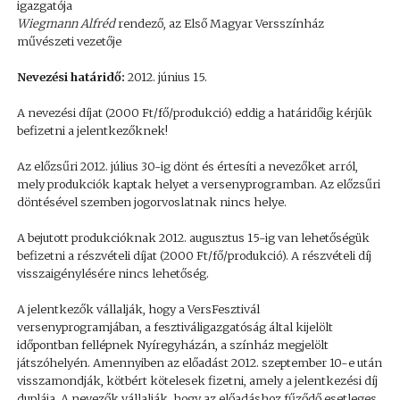
igazgatója
Wiegmann Alfréd
rendező, az Első Magyar Versszínház
művészeti vezetője
Nevezési határidő:
2012. június 15.
A nevezési díjat (2000 Ft/fő/produkció) eddig a határidőig kérjük
befizetni a jelentkezőknek!
Az előzsűri 2012. július 30-ig dönt és értesíti a nevezőket arról,
mely produkciók kaptak helyet a versenyprogramban. Az előzsűri
döntésével szemben jogorvoslatnak nincs helye.
A bejutott produkcióknak 2012. augusztus 15-ig van lehetőségük
befizetni a részvételi díjat (2000 Ft/fő/produkció). A részvételi díj
visszaigénylésére nincs lehetőség.
A jelentkezők vállalják, hogy a VersFesztivál
versenyprogramjában, a fesztiváligazgatóság által kijelölt
időpontban fellépnek Nyíregyházán, a színház megjelölt
játszóhelyén. Amennyiben az előadást 2012. szeptember 10-e után
visszamondják, kötbért kötelesek fizetni, amely a jelentkezési díj
duplája. A nevezők vállalják, hogy az előadáshoz fűződő esetleges