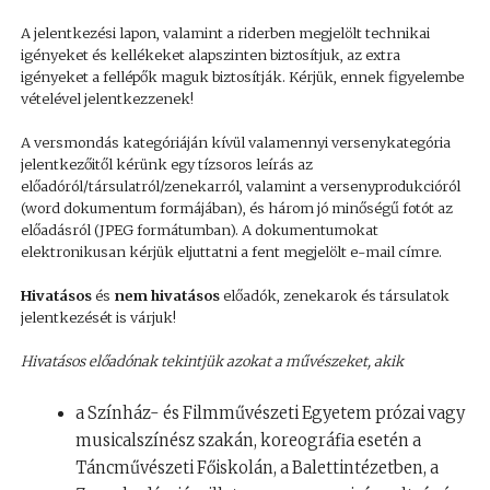
A jelentkezési lapon, valamint a riderben megjelölt technikai
igényeket és kellékeket alapszinten biztosítjuk, az extra
igényeket a fellépők maguk biztosítják. Kérjük, ennek figyelembe
vételével jelentkezzenek!
A versmondás kategóriáján kívül valamennyi versenykategória
jelentkezőitől kérünk egy tízsoros leírás az
előadóról/társulatról/zenekarról, valamint a versenyprodukcióról
(word dokumentum formájában), és három jó minőségű fotót az
előadásról (JPEG formátumban). A dokumentumokat
elektronikusan kérjük eljuttatni a fent megjelölt e-mail címre.
Hivatásos
és
nem hivatásos
előadók, zenekarok és társulatok
jelentkezését is várjuk!
Hivatásos előadónak tekintjük azokat a művészeket, akik
a Színház- és Filmművészeti Egyetem prózai vagy
musicalszínész szakán, koreográfia esetén a
Táncművészeti Főiskolán, a Balettintézetben, a