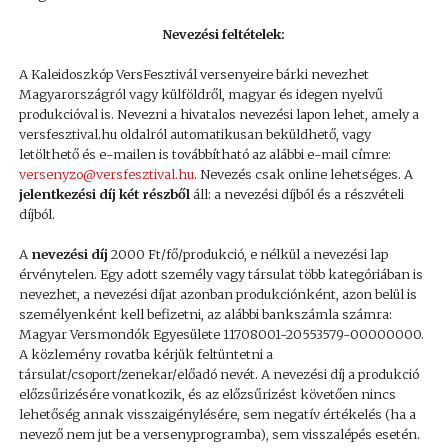
Nevezési feltételek:
A Kaleidoszkóp VersFesztivál versenyeire bárki nevezhet
Magyarországról vagy külföldről, magyar és idegen nyelvű
produkcióval is. Nevezni a hivatalos nevezési lapon lehet, amely a
versfesztival.hu oldalról automatikusan beküldhető, vagy
letölthető és e-mailen is továbbítható az alábbi e-mail címre:
versenyzo@versfesztival.hu
. Nevezés csak online lehetséges. A
jelentkezési díj
két részből
áll: a nevezési díjból és a részvételi
díjból.
A
nevezési díj
2000 Ft/fő/produkció, e nélkül a nevezési lap
érvénytelen. Egy adott személy vagy társulat több kategóriában is
nevezhet, a nevezési díjat azonban produkciónként, azon belül is
személyenként kell befizetni, az alábbi bankszámla számra:
Magyar Versmondók Egyesülete 11708001-20553579-00000000.
A közlemény rovatba kérjük feltüntetni a
társulat/csoport/zenekar/előadó nevét. A nevezési díj a produkció
előzsűrizésére vonatkozik, és az előzsűrizést követően nincs
lehetőség annak visszaigénylésére, sem negatív értékelés (ha a
nevező nem jut be a versenyprogramba), sem visszalépés esetén.