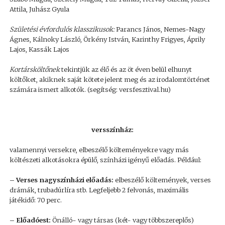
Attila, Juhász Gyula
Születési évfordulós klasszikusok:
Parancs János, Nemes-Nagy
Ágnes, Kálnoky László, Örkény István, Karinthy Frigyes, Áprily
Lajos, Kassák Lajos
Kortársköltőnek
tekintjük az élő és az öt éven belül elhunyt
költőket, akiknek saját kötete jelent meg és az irodalomtörténet
számára ismert alkotók. (segítség: versfesztival.hu)
versszínház:
valamennyi versekre, elbeszélő költeményekre vagy más
költészeti alkotásokra épülő, színházi igényű előadás. Például:
– Verses nagyszínházi előadás:
elbeszélő költemények, verses
drámák, trubadúrlíra stb. Legfeljebb 2 felvonás, maximális
játékidő: 70 perc.
– Előadóest:
Önálló- vagy társas (két- vagy többszereplős)