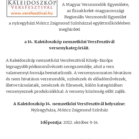
A Magyar Versmondók Egyesülete,
az Északkelet-magyarországi
Regionális Versmondó Egyesület
a nyíregyházi Móricz Zsigmond Színházzal együttműködésben
meghirdeti
a 14. Kaleidoszkóp nemzetközi VersFesztivál
versenykategóriáit.
A Kaleidoszkóp nemzetközi VersFesztivál Közép-Európa
legnagyobb pódiumművészeti seregszemléje, ahol a vers
valamennyi formája bemutatkozik. A versenysorozaton hivatásos
és nem hivatásos versmondók, színészek és előadóművészek,
illetve társulataik, zenészek és filmesek, külön kategóriában
versenyeznek produkcióikkal. A verseny közönség előtt zajlik.
A Kaleidoszkóp 14. nemzetközi VersFesztivál helyszíne:
Nyíregyháza, Móricz Zsigmond Színház
Időpontja:
2012. október 9-14.