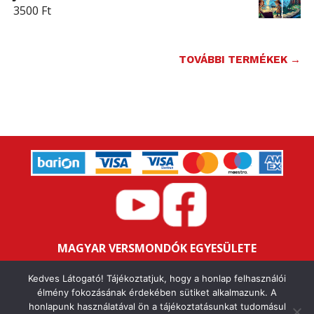
3500
Ft
TOVÁBBI TERMÉKEK →
MAGYAR VERSMONDÓK EGYESÜLETE
Bankszámlaszám: 16200106-11646259
Kedves Látogató! Tájékoztatjuk, hogy a honlap felhasználói
Adószám: 18047352-1-43
élmény fokozásának érdekében sütiket alkalmazunk. A
honlapunk használatával ön a tájékoztatásunkat tudomásul