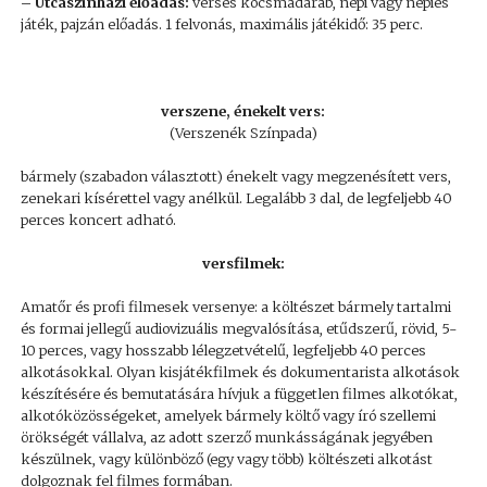
– Utcaszínházi előadás:
verses kocsmadarab, népi vagy népies
játék, pajzán előadás. 1 felvonás, maximális játékidő: 35 perc.
verszene, énekelt vers:
(Verszenék Színpada)
bármely (szabadon választott) énekelt vagy megzenésített vers,
zenekari kísérettel vagy anélkül. Legalább 3 dal, de legfeljebb 40
perces koncert adható.
versfilmek:
Amatőr és profi filmesek versenye: a költészet bármely tartalmi
és formai jellegű audiovizuális megvalósítása, etűdszerű, rövid, 5-
10 perces, vagy hosszabb lélegzetvételű, legfeljebb 40 perces
alkotásokkal. Olyan kisjátékfilmek és dokumentarista alkotások
készítésére és bemutatására hívjuk a független filmes alkotókat,
alkotóközösségeket, amelyek bármely költő vagy író szellemi
örökségét vállalva, az adott szerző munkásságának jegyében
készülnek, vagy különböző (egy vagy több) költészeti alkotást
dolgoznak fel filmes formában.