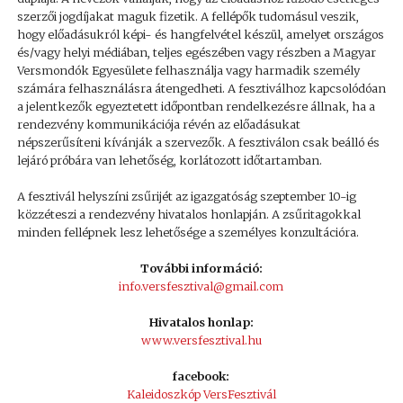
szerzői jogdíjakat maguk fizetik. A fellépők tudomásul veszik,
hogy előadásukról képi- és hangfelvétel készül, amelyet országos
és/vagy helyi médiában, teljes egészében vagy részben a Magyar
Versmondók Egyesülete felhasználja vagy harmadik személy
számára felhasználásra átengedheti. A fesztiválhoz kapcsolódóan
a jelentkezők egyeztetett időpontban rendelkezésre állnak, ha a
rendezvény kommunikációja révén az előadásukat
népszerűsíteni kívánják a szervezők. A fesztiválon csak beálló és
lejáró próbára van lehetőség, korlátozott időtartamban.
A fesztivál helyszíni zsűrijét az igazgatóság szeptember 10-ig
közzéteszi a rendezvény hivatalos honlapján. A zsűritagokkal
minden fellépnek lesz lehetősége a személyes konzultációra.
További információ:
info.versfesztival@gmail.com
Hivatalos honlap:
www.versfesztival.hu
facebook:
Kaleidoszkóp VersFesztivál