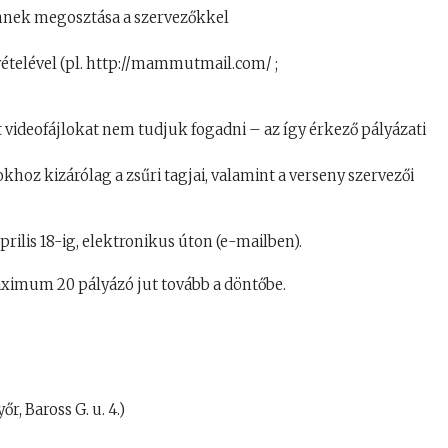
és ennek megosztása a szervezőkkel
evételével (pl. http://mammutmail.com/ ;
videofájlokat nem tudjuk fogadni – az így érkező pályázati
hoz kizárólag a zsűri tagjai, valamint a verseny szervezői
prilis 18-ig, elektronikus úton (e-mailben).
ximum 20 pályázó jut tovább a döntőbe.
r, Baross G. u. 4.)