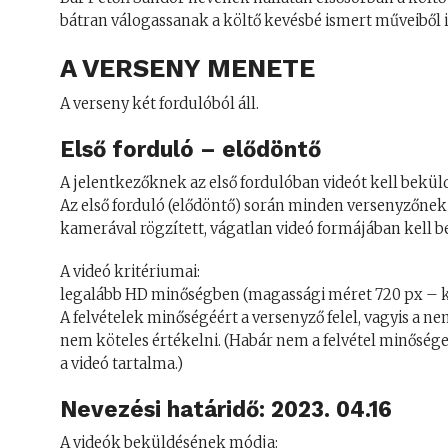
bátran válogassanak a költő kevésbé ismert műveiből i
A VERSENY MENETE
A verseny két fordulóból áll.
Első forduló – elődöntő
A jelentkezőknek az első fordulóban videót kell bekül
Az első forduló (elődöntő) során minden versenyzőnek
kamerával rögzített, vágatlan videó formájában kell b
A videó kritériumai:
legalább HD minőségben (magassági méret 720 px – kép
A felvételek minőségéért a versenyző felel, vagyis a 
nem köteles értékelni. (Habár nem a felvétel minősége l
a videó tartalma.)
Nevezési határidő: 2023. 04.16
A videók beküldésének módja: