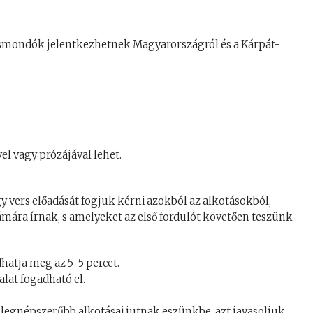
versmondók jelentkezhetnek Magyarországról és a Kárpát-
l vagy prózájával lehet.
 vers előadását fogjuk kérni azokból az alkotásokból,
mára írnak, s amelyeket az első fordulót követően teszünk
atja meg az 5-5 percet.
lat fogadható el.
 legnépszerűbb alkotásai jutnak eszünkbe, azt javasoljuk,