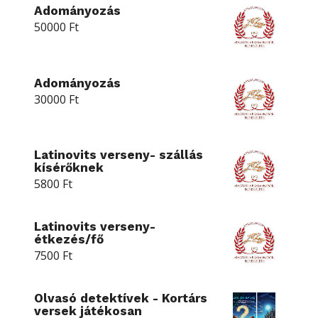
Adományozás
50000
Ft
Adományozás
30000
Ft
Latinovits verseny- szállás
kísérőknek
5800
Ft
Latinovits verseny-
étkezés/fő
7500
Ft
Olvasó detektívek - Kortárs
versek játékosan