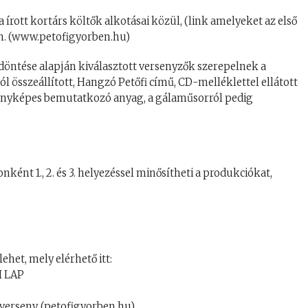
 írott kortárs költők alkotásai közül, (link amelyeket az első
n. (www.petofigyorben.hu)
 döntése alapján kiválasztott versenyzők szerepelnek a
l összeállított, Hangzó Petőfi című, CD-melléklettel ellátott
fényképes bemutatkozó anyag, a gálaműsorról pedig
ként 1., 2. és 3. helyezéssel minősítheti a produkciókat,
ehet, mely elérhető itt:
I LAP
verseny. (petofigyorben.hu)