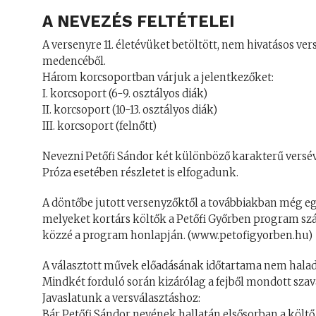
A NEVEZÉS FELTÉTELEI
A versenyre 11. életévüket betöltött, nem hivatásos 
medencéből.
Három korcsoportban várjuk a jelentkezőket:
I. korcsoport (6-9. osztályos diák)
II. korcsoport (10-13. osztályos diák)
III. korcsoport (felnőtt)
Nevezni Petőfi Sándor két különböző karakterű verséve
Próza esetében részletet is elfogadunk.
A döntőbe jutott versenyzőktől a továbbiakban még egy
melyeket kortárs költők a Petőfi Győrben program szá
közzé a program honlapján. (www.petofigyorben.hu)
A választott művek előadásának időtartama nem haladh
Mindkét forduló során kizárólag a fejből mondott szava
Javaslatunk a versválasztáshoz:
Bár Petőfi Sándor nevének hallatán elsősorban a költő