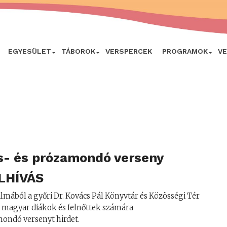
EGYESÜLET
TÁBOROK
VERSPERCEK
PROGRAMOK
V
s- és prózamondó verseny
LHÍVÁS
lmából a győri Dr. Kovács Pál Könyvtár és Közösségi Tér
i magyar diákok és felnőttek számára
mondó versenyt hirdet.