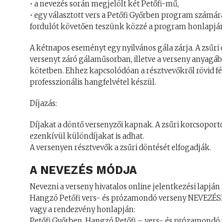
• a nevezés során megjelölt két Petőfi-mű,
• egy választott vers a Petőfi Győrben program számára
fordulót követően teszünk közzé a program honlapjá
A kétnapos eseményt egy nyilvános gála zárja. A zsűri
versenyt záró gálaműsorban, illetve a verseny anyagábó
kötetben. Ehhez kapcsolódóan a résztvevőkről rövid 
professzionális hangfelvétel készül.
Díjazás:
Díjakat a döntő versenyzői kapnak. A zsűri korcsoporton
ezenkívül különdíjakat is adhat.
A versenyen résztvevők a zsűri döntését elfogadják.
A NEVEZÉS MÓDJA
Nevezni a verseny hivatalos online jelentkezési lapján l
Hangzó Petőfi vers- és prózamondó verseny NEVEZÉS
vagy a rendezvény honlapján:
Petőfi Győrben. Hangzó Petőfi – vers- és prózamondó 