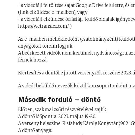
• a videofájl feltöltése saját Google Drive felületre, 
(link elküldése e-mailben), vagy
• a videofájl elküldése óriásfájl-küldő oldalak igényb
https://wetransfer.com/ )
Az e-mailben mellékletként (csatolmányként) küldött 
anyagokat törölni fogjuk!
A beérkezett videók nem kerülnek nyilvánosságra, azok
férnek hozzá.
Kiértesítés a döntőbe jutott versenyzők részére: 2023. á
A videót beküldő nevezők közül korcsoportonként ma
Második forduló – döntő
Élőben, szakmai zsűri részvételével zajlik.
A döntő időpontja: 2023. május 19-20.
A verseny helyszíne: Kisfaludy Károly Könyvtár (9021 Győ
A döntő anyaga: