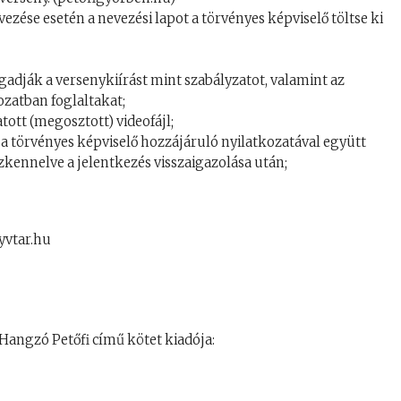
zése esetén a nevezési lapot a törvényes képviselő töltse ki
fogadják a versenykiírást mint szabályzatot, valamint az
ozatban foglaltakat;
ott (megosztott) videofájl;
a törvényes képviselő hozzájáruló nyilatkozatával együtt
zkennelve a jelentkezés visszaigazolása után;
yvtar.hu
Hangzó Petőfi című kötet kiadója: