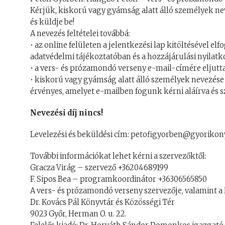
Kérjük, kiskorú vagy gyámság alatt álló személyek neve
és küldje be!
A nevezés feltételei továbbá:
• az online felületen a jelentkezési lap kitöltésével el
adatvédelmi tájékoztatóban és a hozzájárulási nyilatk
• a vers- és prózamondó verseny e-mail-címére eljuttat
• kiskorú vagy gyámság alatt álló személyek nevezése 
érvényes, amelyet e-mailben fogunk kérni aláírva és s
Nevezési díj nincs!
Levelezési és beküldési cím: petofigyorben@gyorikon
További információkat lehet kérni a szervezőktől:
Gracza Virág – szervező +36204689199
F. Sipos Bea – programkoordinátor +36306565850
A vers- és prózamondó verseny szervezője, valamint a 
Dr. Kovács Pál Könyvtár és Közösségi Tér
9023 Győr, Herman O. u. 22.