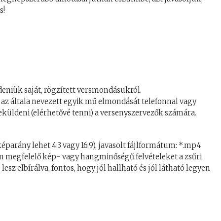
s!
deniük saját, rögzített versmondásukról.
 az általa nevezett egyik mű elmondását telefonnal vagy
eküldeni (elérhetővé tenni) a versenyszervezők számára.
arány lehet 4:3 vagy 16:9), javasolt fájlformátum: *.mp4
nem megfelelő kép- vagy hangminőségű felvételeket a zsűri
esz elbírálva, fontos, hogy jól hallható és jól látható legyen