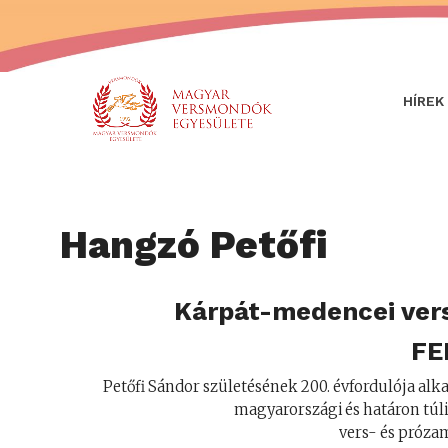
HÍREK
Hangzó Petőfi
Kárpát-medencei ver
FE
Petőfi Sándor születésének 200. évfordulója alka
magyarországi és határon túl
vers- és próza