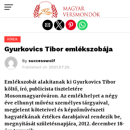
Exit mobile version
HÍREK
Gyurkovics Tibor emlékszobája
By
successwolf
Published on
2021.07.20.
Emlékszobát alakítanak ki Gyurkovics Tibor
költő, író, publicista tiszteletére
Mosonmagyaróváron. Az emlékhelyet a négy
éve elhunyt művész személyes tárgyaival,
megjelent köteteivel és képzőművészeti
hagyatékának értékes darabjaival rendezik be,
megnyitását születésnapjára, 2012. december 18-