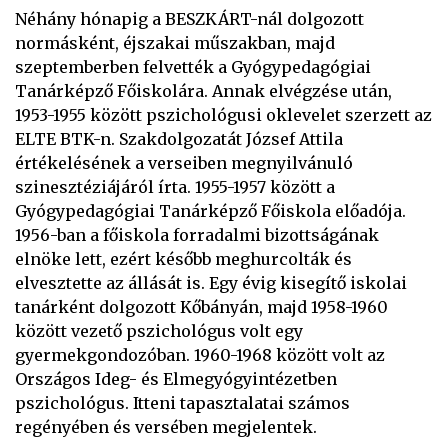
Néhány hónapig a BESZKÁRT-nál dolgozott
normásként, éjszakai műszakban, majd
szeptemberben felvették a Gyógypedagógiai
Tanárképző Főiskolára. Annak elvégzése után,
1953-1955 között pszichológusi oklevelet szerzett az
ELTE BTK-n. Szakdolgozatát József Attila
értékelésének a verseiben megnyilvánuló
szinesztéziájáról írta. 1955-1957 között a
Gyógypedagógiai Tanárképző Főiskola előadója.
1956-ban a főiskola forradalmi bizottságának
elnöke lett, ezért később meghurcolták és
elvesztette az állását is. Egy évig kisegítő iskolai
tanárként dolgozott Kőbányán, majd 1958-1960
között vezető pszichológus volt egy
gyermekgondozóban. 1960-1968 között volt az
Országos Ideg- és Elmegyógyintézetben
pszichológus. Itteni tapasztalatai számos
regényében és versében megjelentek.