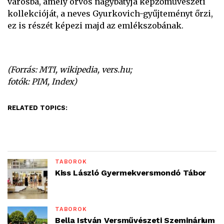
városba, amely orvos nagybátyja képzőművészeti
kollekcióját, a neves Gyurkovich-gyűjteményt őrzi,
ez is részét képezi majd az emlékszobának.
(Forrás: MTI, wikipedia, vers.hu;
fotók: PIM, Index)
RELATED TOPICS:
TÁBOROK
Kiss László Gyermekversmondó Tábor
TÁBOROK
Bella István Versművészeti Szeminárium