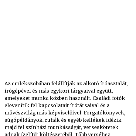
Az emlékszobában felállítják az alkotó íróasztalát,
írógépével és más egykori tárgyaival együtt,
amelyeket munka közben használt. Családi fotók
elevenítik fel kapcsolatait írótársaival és a
művészvilág más képviselőivel. Forgatókönyvek,
súgópéldányok, ruhák és egyéb kellékek idézik
majd fel színházi munkásságát, verseskötetek
adnak ízelítőt költészetéből. Több verséhez