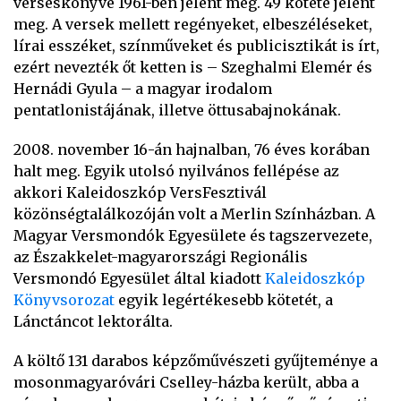
verseskönyve 1961-ben jelent meg. 49 kötete jelent
meg. A versek mellett regényeket, elbeszéléseket,
lírai esszéket, színműveket és publicisztikát is írt,
ezért nevezték őt ketten is – Szeghalmi Elemér és
Hernádi Gyula – a magyar irodalom
pentatlonistájának, illetve öttusabajnokának.
2008. november 16-án hajnalban, 76 éves korában
halt meg. Egyik utolsó nyilvános fellépése az
akkori Kaleidoszkóp VersFesztivál
közönségtalálkozóján volt a Merlin Színházban. A
Magyar Versmondók Egyesülete és tagszervezete,
az Északkelet-magyarországi Regionális
Versmondó Egyesület által kiadott
Kaleidoszkóp
Könyvsorozat
egyik legértékesebb kötetét, a
Lánctáncot lektorálta.
A költő 131 darabos képzőművészeti gyűjteménye a
mosonmagyaróvári Cselley-házba került, abba a