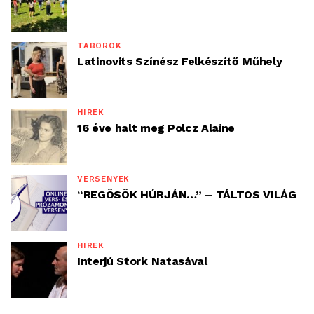
TÁBOROK
Latinovits Színész Felkészítő Műhely
HÍREK
16 éve halt meg Polcz Alaine
VERSENYEK
“REGÖSÖK HÚRJÁN…” – TÁLTOS VILÁG
HÍREK
Interjú Stork Natasával