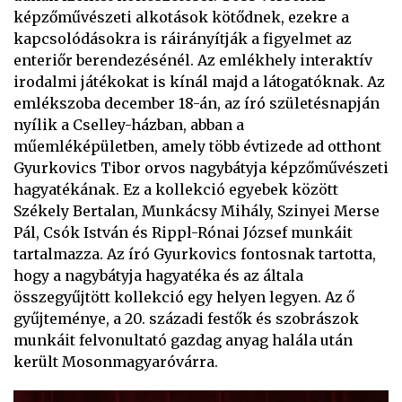
képzőművészeti alkotások kötődnek, ezekre a
kapcsolódásokra is ráirányítják a figyelmet az
enteriőr berendezésénél. Az emlékhely interaktív
irodalmi játékokat is kínál majd a látogatóknak. Az
emlékszoba december 18-án, az író születésnapján
nyílik a Cselley-házban, abban a
műemléképületben, amely több évtizede ad otthont
Gyurkovics Tibor orvos nagybátyja képzőművészeti
hagyatékának. Ez a kollekció egyebek között
Székely Bertalan, Munkácsy Mihály, Szinyei Merse
Pál, Csók István és Rippl-Rónai József munkáit
tartalmazza. Az író Gyurkovics fontosnak tartotta,
hogy a nagybátyja hagyatéka és az általa
összegyűjtött kollekció egy helyen legyen. Az ő
gyűjteménye, a 20. századi festők és szobrászok
munkáit felvonultató gazdag anyag halála után
került Mosonmagyaróvárra.