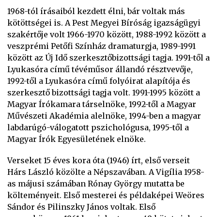
1968-tól írásaiból kezdett élni, bár voltak más
kötöttségei is. A Pest Megyei Bíróság igazságügyi
szakértője volt 1966-1970 között, 1988-1992 között a
veszprémi Petőfi Színház dramaturgja, 1989-1991
között az Új Idő szerkesztőbizottsági tagja. 1991-től a
Lyukasóra című tévéműsor állandó résztvevője,
1992-től a Lyukasóra című folyóirat alapítója és
szerkesztő bizottsági tagja volt. 1991-1995 között a
Magyar Írókamara társelnöke, 1992-től a Magyar
Művészeti Akadémia alelnöke, 1994-ben a magyar
labdarúgó-válogatott pszichológusa, 1995-től a
Magyar Írók Egyesületének elnöke.
Verseket 15 éves kora óta (1946) írt, első verseit
Hárs László közölte a Népszavában. A Vigília 1958-
as májusi számában Rónay György mutatta be
költeményeit. Első mesterei és példaképei Weöres
Sándor és Pilinszky János voltak. Első