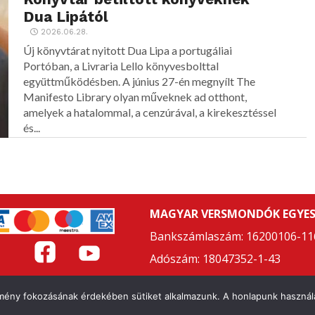
Dua Lipától
2026.06.28.
Új könyvtárat nyitott Dua Lipa a portugáliai
Portóban, a Livraria Lello könyvesbolttal
együttműködésben. A június 27-én megnyílt The
Manifesto Library olyan műveknek ad otthont,
amelyek a hatalommal, a cenzúrával, a kirekesztéssel
és...
MAGYAR VERSMONDÓK EGYES
Bankszámlaszám: 16200106-11
Adószám: 18047352-1-43
LAPSZABÁLY
ÁSZF
ADATVÉDELMI NYILATKOZAT
FELHASZNÁL
élmény fokozásának érdekében sütiket alkalmazunk. A honlapunk használa