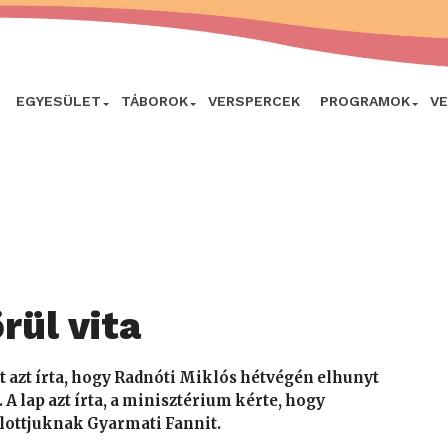
EGYESÜLET
TÁBOROK
VERSPERCEK
PROGRAMOK
V
rül vita
t azt írta, hogy Radnóti Miklós hétvégén elhunyt
 A lap azt írta, a minisztérium kérte, hogy
alottjuknak Gyarmati Fannit.