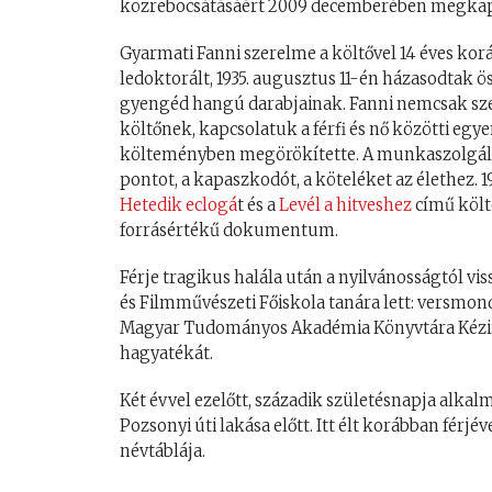
közrebocsátásáért 2009 decemberében megkapt
Gyarmati Fanni szerelme a költővel 14 éves ko
ledoktorált, 1935. augusztus 11-én házasodtak öss
gyengéd hangú darabjainak. Fanni nemcsak szerel
költőnek, kapcsolatuk a férfi és nő közötti egy
költeményben megörökítette. A munkaszolgálatba
pontot, a kapaszkodót, a köteléket az élethez.
Hetedik eclogá
t és a
Levél a hitveshez
című költ
forrásértékű dokumentum.
Férje tragikus halála után a nyilvánosságtól v
és Filmművészeti Főiskola tanára lett: versmondá
Magyar Tudományos Akadémia Könyvtára Kézira
hagyatékát.
Két évvel ezelőtt, századik születésnapja al
Pozsonyi úti lakása előtt. Itt élt korábban férj
névtáblája.