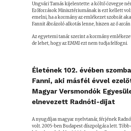
Ungvári Tamás kijelentette: a költő özvegye né
Erőforrások Minisztériumának is ezt kellett vo
emelni, ha a kormány az emlékezet szobrát akar
Fannit ábrázoló alkotás lenne, hiszen az ő arcán
Az egyetemi tanár szerint a kormány emlékezetp
de lehet, hogy az EMMI ezt nem tudja felfogni.
Életének 102. évében szomba
Fanni, aki másfél évvel ezelőt
Magyar Versmondók Egyesület
elnevezett Radnóti-díjat
A nyugdíjas magyar nyelvtanár, férjének Radnó
volt. 2005-ben Budapest díszpolgára lett. Töb