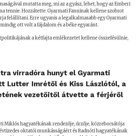
maságával mutatta meg, mi az a gyász, lehet, hogy az Emberi
lna tennie. Hozzátette: Gyarmati Fanninak kellene szobrot
ja felállítani. Erre ugyanis a legalkalmasabb egy Gyarmati
 mindig ott volt a fájdalom és a béke egyaránt.
olitikájának a kétfajta emlékezetet kellene összefésülnie,
tra virradóra hunyt el Gyarmati
t Lutter Imrétől és Kiss Lászlótól, a
ének vezetőitől átvette a férjéről
ti Miklós hagyatékának rendezője, őrzője, közrebocsátója
b évtizedes oktatói munkásságáért és Radnóti hagyatékának