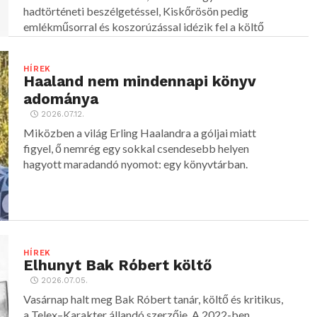
hadtörténeti beszélgetéssel, Kiskőrösön pedig
emlékműsorral és koszorúzással idézik fel a költő
alakját.
HÍREK
Haaland nem mindennapi könyv
adománya
2026.07.12.
Miközben a világ Erling Haalandra a góljai miatt
figyel, ő nemrég egy sokkal csendesebb helyen
hagyott maradandó nyomot: egy könyvtárban.
HÍREK
Elhunyt Bak Róbert költő
2026.07.05.
Vasárnap halt meg Bak Róbert tanár, költő és kritikus,
a Telex–Karakter állandó szerzője. A 2022-ben