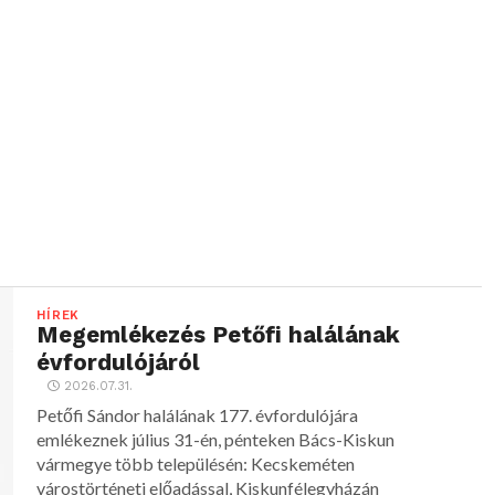
HÍREK
Megemlékezés Petőfi halálának
évfordulójáról
2026.07.31.
Petőfi Sándor halálának 177. évfordulójára
emlékeznek július 31-én, pénteken Bács-Kiskun
vármegye több településén: Kecskeméten
várostörténeti előadással, Kiskunfélegyházán