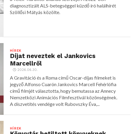
diagnosztizált ALS-betegséggel küzdő író halálhírét
Szöllősi Mátyás közölte.
HÍREK
Díjat neveztek el Jankovics
Marcellről
2026.06.30.
A Gravitáció és a Roma című Oscar-díjas filmeket is
jegyző Alfonso Cuarón Jankovics Marcell Fehérlófia
című filmjét választotta, hogy bemutassa az Annecy
Nemzetközi Animációs Filmfesztivál közönségének.
A díszvetítés vendége volt Rubovszky Éva,...
HÍREK
Könyvtár betiltott könyveknek