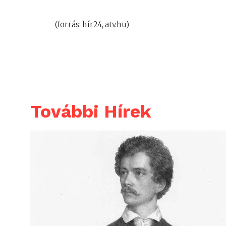
(forrás: hír24, atv.hu)
További Hírek