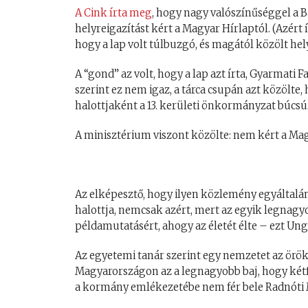
A Cink írta meg
, hogy nagy valószínűséggel a 
helyreigazítást kért a Magyar Hírlaptól. (Azért
hogy a lap volt túlbuzgó, és magától közölt hely
A “gond” az volt, hogy a lap azt írta, Gyarmati F
szerint ez nem igaz, a tárca csupán azt közölte
halottjaként a 13. kerületi önkormányzat búcsú
A minisztérium viszont közölte: nem kért a Magy
Az elképesztő, hogy ilyen közlemény egyáltalá
halottja, nemcsak azért, mert az egyik legnagy
példamutatásért, ahogy az életét élte – ezt 
Az egyetemi tanár szerint egy nemzetet az ör
Magyarországon az a legnagyobb baj, hogy kétf
a kormány emlékezetébe nem fér bele Radnóti 