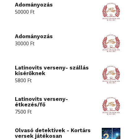
Adományozás
50000
Ft
Adományozás
30000
Ft
Latinovits verseny- szállás
kísérőknek
5800
Ft
Latinovits verseny-
étkezés/fő
7500
Ft
Olvasó detektívek - Kortárs
versek játékosan