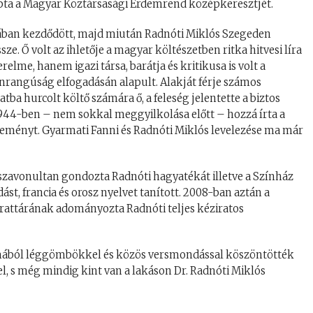
a a Magyar Köztársasági Érdemrend középkeresztjét.
rában kezdődött, majd miután Radnóti Miklós Szegeden
ze. Ő volt az ihletője a magyar költészetben ritka hitvesi líra
me, hanem igazi társa, barátja és kritikusa is volt a
enrangúság elfogadásán alapult. Alakját férje számos
 hurcolt költő számára ő, a feleség jelentette a biztos
 1944-ben – nem sokkal meggyilkolása előtt – hozzá írta a
eményt. Gyarmati Fanni és Radnóti Miklós levelezése ma már
isszavonultan gondozta Radnóti hagyatékát illetve a Színház
st, francia és orosz nyelvet tanított. 2008-ban aztán a
ttárának adományozta Radnóti teljes kéziratos
kalmából léggömbökkel és közös versmondással köszöntötték
ével, s még mindig kint van a lakáson Dr. Radnóti Miklós