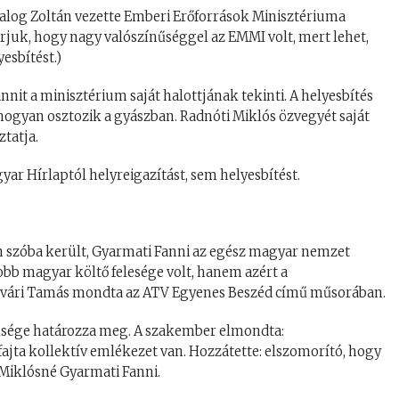
Balog Zoltán vezette Emberi Erőforrások Minisztériuma
 írjuk, hogy nagy valószínűséggel az EMMI volt, mert lehet,
esbítést.)
annit a minisztérium saját halottjának tekinti. A helyesbítés
, hogyan osztozik a gyászban. Radnóti Miklós özvegyét saját
ztatja.
ar Hírlaptól helyreigazítást, sem helyesbítést.
n szóba került, Gyarmati Fanni az egész magyar nemzet
obb magyar költő felesége volt, hanem azért a
Ungvári Tamás mondta az ATV Egyenes Beszéd című műsorában.
öksége határozza meg. A szakember elmondta:
ajta kollektív emlékezet van. Hozzátette: elszomorító, hogy
Miklósné Gyarmati Fanni.