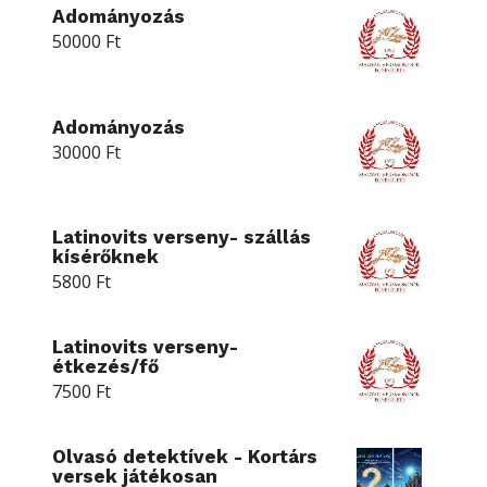
Adományozás
50000
Ft
Adományozás
30000
Ft
Latinovits verseny- szállás
kísérőknek
5800
Ft
Latinovits verseny-
étkezés/fő
7500
Ft
Olvasó detektívek - Kortárs
versek játékosan