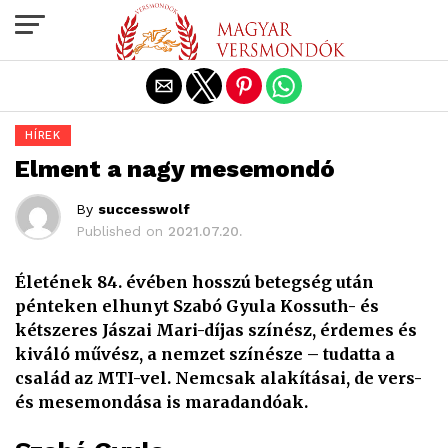
Exit mobile version
HÍREK
Elment a nagy mesemondó
By
successwolf
Published on
2021.07.20.
Életének 84. évében hosszú betegség után
pénteken elhunyt Szabó Gyula Kossuth- és
kétszeres Jászai Mari-díjas színész, érdemes és
kiváló művész, a nemzet színésze – tudatta a
család az MTI-vel. Nemcsak alakításai, de vers-
és mesemondása is maradandóak.