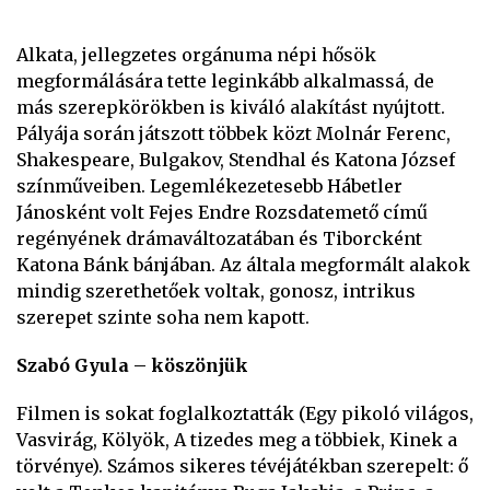
Alkata, jellegzetes orgánuma népi hősök
megformálására tette leginkább alkalmassá, de
más szerepkörökben is kiváló alakítást nyújtott.
Pályája során játszott többek közt Molnár Ferenc,
Shakespeare, Bulgakov, Stendhal és Katona József
színműveiben. Legemlékezetesebb Hábetler
Jánosként volt Fejes Endre Rozsdatemető című
regényének drámaváltozatában és Tiborcként
Katona Bánk bánjában. Az általa megformált alakok
mindig szerethetőek voltak, gonosz, intrikus
szerepet szinte soha nem kapott.
Szabó Gyula – köszönjük
Filmen is sokat foglalkoztatták (Egy pikoló világos,
Vasvirág, Kölyök, A tizedes meg a többiek, Kinek a
törvénye). Számos sikeres tévéjátékban szerepelt: ő