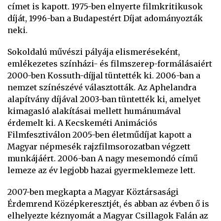
címet is kapott. 1975-ben elnyerte filmkritikusok
díját, 1996-ban a Budapestért Díjat adományozták
neki.
Sokoldalú művészi pályája elismeréseként,
emlékezetes színházi- és filmszerep-formálásaiért
2000-ben Kossuth-díjjal tüntették ki. 2006-ban a
nemzet színészévé választották. Az Aphelandra
alapítvány díjával 2003-ban tüntették ki, amelyet
kimagasló alakításai mellett humánumával
érdemelt ki. A Kecskeméti Animációs
Filmfesztiválon 2005-ben életműdíjat kapott a
Magyar népmesék rajzfilmsorozatban végzett
munkájáért. 2006-ban A nagy mesemondó című
lemeze az év legjobb hazai gyermeklemeze lett.
2007-ben megkapta a Magyar Köztársasági
Érdemrend Középkeresztjét, és abban az évben ő is
elhelyezte kéznyomát a Magyar Csillagok Falán az