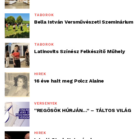
TÁBOROK
Bella István Versművészeti Szeminárium
TÁBOROK
Latinovits Színész Felkészítő Műhely
HÍREK
16 éve halt meg Polcz Alaine
VERSENYEK
“REGÖSÖK HÚRJÁN…” – TÁLTOS VILÁG
HÍREK