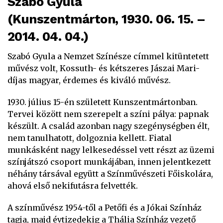
Szabó Gyula
(Kunszentmárton, 1930. 06. 15. –
2014. 04. 04.)
Szabó Gyula a Nemzet Színésze címmel kitüntetett
művész volt, Kossuth- és kétszeres Jászai Mari-
díjas magyar, érdemes és kiváló művész.
1930. július 15-én született Kunszentmártonban.
Tervei között nem szerepelt a színi pálya: papnak
készült. A család azonban nagy szegénységben élt,
nem tanulhatott, dolgoznia kellett. Fiatal
munkásként nagy lelkesedéssel vett részt az üzemi
színjátszó csoport munkájában, innen jelentkezett
néhány társával együtt a Színművészeti Főiskolára,
ahová első nekifutásra felvették.
A színművész 1954-től a Petőfi és a Jókai Színház
tagja, majd évtizedekig a Thália Színház vezető