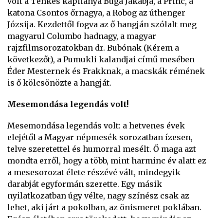
volt a Tenkes kapitánya Buga Jakabja, a Princ, a
katona Csontos őrnagya, a Robog az úthenger
Józsija. Kezdettől fogva az ő hangján szólalt meg
magyarul Columbo hadnagy, a magyar
rajzfilmsorozatokban dr. Bubónak (Kérem a
következőt), a Pumukli kalandjai című mesében
Éder Mesternek és Frakknak, a macskák rémének
is ő kölcsönözte a hangját.
Mesemondása legendás volt!
Mesemondása legendás volt: a hetvenes évek
elejétől a Magyar népmesék sorozatban ízesen,
telve szeretettel és humorral mesélt. Ő maga azt
mondta erről, hogy a több, mint harminc év alatt ez
a mesesorozat élete részévé vált, mindegyik
darabját egyformán szerette. Egy másik
nyilatkozatban úgy vélte, nagy színész csak az
lehet, aki járt a pokolban, az önismeret poklában.