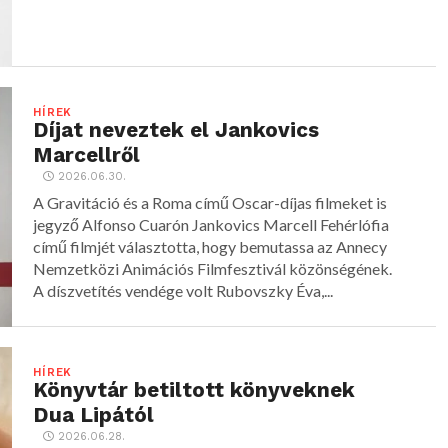
HÍREK
Díjat neveztek el Jankovics
Marcellről
2026.06.30.
A Gravitáció és a Roma című Oscar-díjas filmeket is
jegyző Alfonso Cuarón Jankovics Marcell Fehérlófia
című filmjét választotta, hogy bemutassa az Annecy
Nemzetközi Animációs Filmfesztivál közönségének.
A díszvetítés vendége volt Rubovszky Éva,...
HÍREK
Könyvtár betiltott könyveknek
Dua Lipától
2026.06.28.