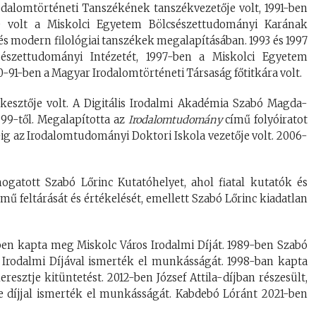
odalomtörténeti Tanszékének tanszékvezetője volt, 1991-ben
e volt a Miskolci Egyetem Bölcsészettudományi Karának
és modern filológiai tanszékek megalapításában. 1993 és 1997
észettudományi Intézetét, 1997-ben a Miskolci Egyetem
-91-ben a Magyar Irodalomtörténeti Társaság főtitkára volt.
kesztője volt. A Digitális Irodalmi Akadémia Szabó Magda-
999-től. Megalapította az
Irodalomtudomány
című folyóiratot
ig az Irodalomtudományi Doktori Iskola vezetője volt. 2006-
ogatott Szabó Lőrinc Kutatóhelyet, ahol fiatal kutatók és
ű feltárását és értékelését, emellett Szabó Lőrinc kiadatlan
ben kapta meg Miskolc Város Irodalmi Díját. 1989-ben Szabó
p Irodalmi Díjával ismerték el munkásságát. 1998-ban kapta
esztje kitüntetést. 2012-ben József Attila-díjban részesült,
 díjjal ismerték el munkásságát. Kabdebó Lóránt 2021-ben