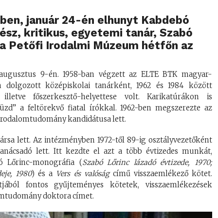
ben, január 24-én elhunyt Kabdebó
sz, kritikus, egyetemi tanár, Szabó
 a Petőfi Irodalmi Múzeum hétfőn az
 augusztus 9-én. 1958-ban végzett az ELTE BTK magyar-
n dolgozott középiskolai tanárként, 1962 és 1984 között
illetve főszerkesztő-helyettese volt. Karikatúrákon is
zd” a feltörekvő fiatal írókkal. 1962-ben megszerezte az
 irodalomtudomány kandidátusa lett.
sa lett. Az intézményben 1972-től 89-ig osztályvezetőként
nácsadó lett. Itt kezdte el azt a több évtizedes munkát,
 Lőrinc-monográfia (
Szabó Lőrinc lázadó évtizede, 1970;
eje, 1980
) és a
Vers és valóság
című visszaemlékező kötet.
jából fontos gyűjteményes kötetek, visszaemlékezések
lomtudomány doktora címet.