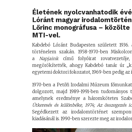
Életének nyolcvanhatodik évé
Lóránt magyar irodalomtörténé
Lőrinc monográfusa – közölte
MTI-vel.
Kabdebó Lóránt Budapesten született 1936.
történelem szakán. 1958-1970-ben Miskolco
a
Napjaink
című folyóirat rovatvezetője, 
megörökítették, ahogy Kabdebó tanár úr „kü
egyetemi doktori fokozatot, 1969-ben pedig az
1970-ben a Petőfi Irodalmi Múzeum főmunkatár
dolgozott, majd 1989-1991-ben tudományos ta
amelynek eredménye a háromkötetes Szabó
Útkeresés és különbéke, 1974; Az összegezés id
Segédkezett az irodalomtörténet szempont
kiadásánál is. 1990-ben szerezte meg az iroda