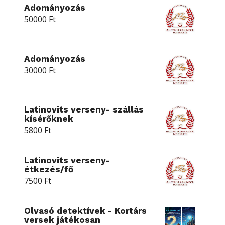
Adományozás
50000
Ft
Adományozás
30000
Ft
Latinovits verseny- szállás
kísérőknek
5800
Ft
Latinovits verseny-
étkezés/fő
7500
Ft
Olvasó detektívek - Kortárs
versek játékosan