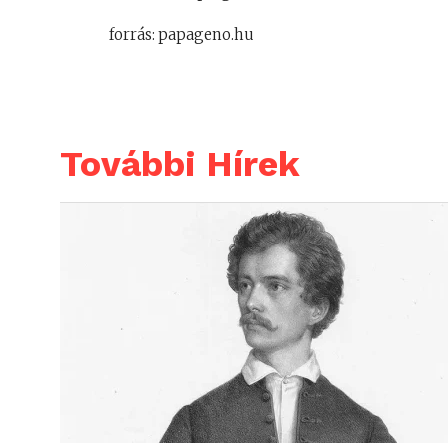
forrás: papageno.hu
További Hírek