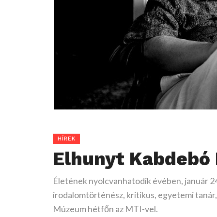
HÍREK
Elhunyt Kabdebó 
Életének nyolcvanhatodik évében, január 
irodalomtörténész, kritikus, egyetemi tanár
Múzeum hétfőn az MTI-vel.