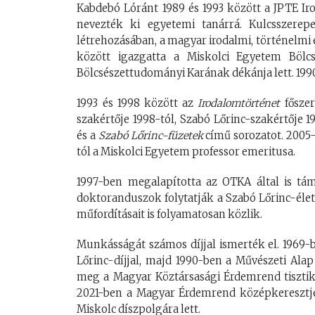
Kabdebó Lóránt 1989 és 1993 között a JPTE Ir
nevezték ki egyetemi tanárrá. Kulcsszerep
létrehozásában, a magyar irodalmi, történelmi 
között igazgatta a Miskolci Egyetem Bölcs
Bölcsészettudományi Karának dékánja lett. 1990
1993 és 1998 között az
Irodalomtörténet
főszer
szakértője 1998-tól, Szabó Lőrinc-szakértője 1
és a
Szabó Lőrinc-füzetek
című sorozatot. 2005-
tól a Miskolci Egyetem professor emeritusa.
1997-ben megalapította az OTKA által is tám
doktoranduszok folytatják a Szabó Lőrinc-életm
műfordításait is folyamatosan közlik.
Munkásságát számos díjjal ismerték el. 1969-
Lőrinc-díjjal, majd 1990-ben a Művészeti Ala
meg a Magyar Köztársasági Érdemrend tisztiker
2021-ben a Magyar Érdemrend középkeresztje
Miskolc díszpolgára lett.