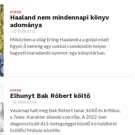
alakját.
HÍREK
Haaland nem mindennapi könyv
adománya
2026.07.12.
Miközben a világ Erling Haalandra a góljai miatt
figyel, ő nemrég egy sokkal csendesebb helyen
hagyott maradandó nyomot: egy könyvtárban.
HÍREK
Elhunyt Bak Róbert költő
2026.07.05.
Vasárnap halt meg Bak Róbert tanár, költő és kritikus,
a Telex–Karakter állandó szerzője. A 2022-ben
diagnosztizált ALS-betegséggel küzdő író halálhírét
Szöllősi Mátyás közölte.