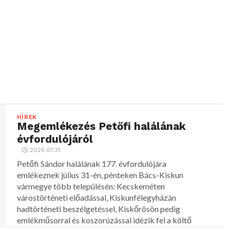
HÍREK
Megemlékezés Petőfi halálának
évfordulójáról
2026.07.31.
Petőfi Sándor halálának 177. évfordulójára
emlékeznek július 31-én, pénteken Bács-Kiskun
vármegye több településén: Kecskeméten
várostörténeti előadással, Kiskunfélegyházán
hadtörténeti beszélgetéssel, Kiskőrösön pedig
emlékműsorral és koszorúzással idézik fel a költő