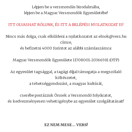
Lépjen be a versmondás birodalmába,
lépjen be a Magyar Versmondók Egyesületébe!
ITT OLVASHAT RÓLUNK, ÉS ITT A BELÉPÉSI NYILATKOZAT IS!
Nincs más dolga, csak elküldeni a nyilatkozatot az elnok@vers.hu
címre,
és befizetni 4000 forintot az alábbi számlaszámra:
Magyar Versmondók Egyesülete 11708001-20366591 (OTP)
Az egyesület tagsággal, a tagági díjjal támogatja a megszólaló
költészetet,
a tehetséggondozást, a magyar kultúrát,
cserébe postázzuk Önnek a Versmondó folyóiratot,
és kedvezményesen veheti igénybe az egyesület szolgáltatásait!
EZ NEM MESE… VERS!