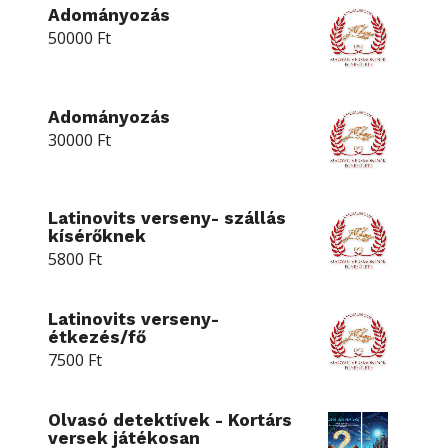
Adományozás
50000
Ft
Adományozás
30000
Ft
Latinovits verseny- szállás
kísérőknek
5800
Ft
Latinovits verseny-
étkezés/fő
7500
Ft
Olvasó detektívek - Kortárs
versek játékosan