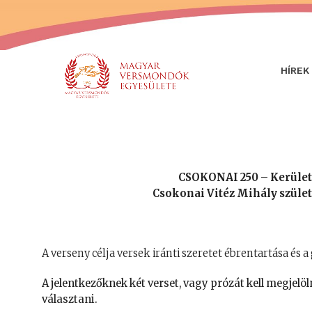
HÍREK
CSOKONAI 250 – Kerület
Csokonai Vitéz Mihály szület
A verseny célja versek iránti szeretet ébrentartása és a
A jelentkezőknek két verset, vagy prózát kell megjelöl
választani.