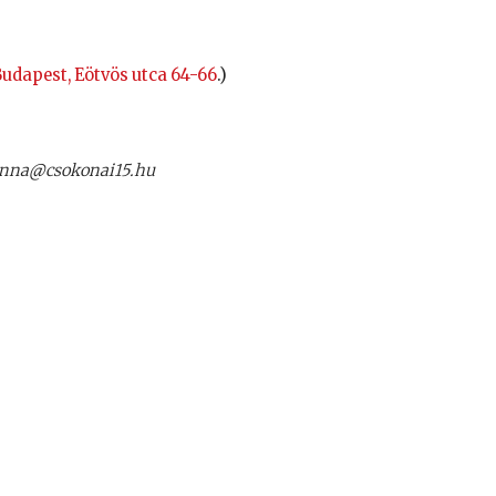
Budapest, Eötvös utca 64-66
.)
r.anna@csokonai15.hu