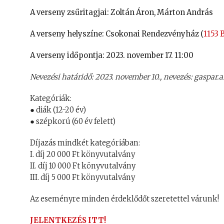
A verseny zsűritagjai: Zoltán Áron, Márton András
A verseny helyszíne: Csokonai Rendezvényház (
1153 
A verseny időpontja: 2023. november 17. 11:00
Nevezési határidő: 2023. november 10., nevezés: gaspa
Kategóriák:
● diák (12-20 év)
● szépkorú (60 év felett)
Díjazás mindkét kategóriában:
I. díj 20 000 Ft könyvutalvány
II. díj 10 000 Ft könyvutalvány
III. díj 5 000 Ft könyvutalvány
Az eseményre minden érdeklődőt szeretettel várunk!
JELENTKEZÉS ITT!