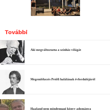
További
Aki megváltoztatta a színház világát
Megemlékezés Petőfi halálának évfordulójáról
Haaland nem mindennapi könyv adománya