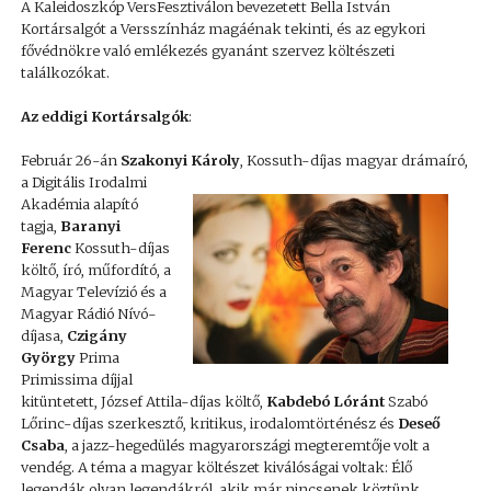
A Kaleidoszkóp VersFesztiválon bevezetett Bella István
Kortársalgót a Versszínház magáénak tekinti, és az egykori
fővédnökre való emlékezés gyanánt szervez költészeti
találkozókat.
Az eddigi Kortársalgók
:
Február 26-án
Szakonyi Károly
, Kossuth-díjas magyar drámaíró,
a Digitális
Irodalmi
Akadémia alapító
tagja,
Baranyi
Ferenc
Kossuth-díjas
költő, író, műfordító, a
Magyar Televízió és a
Magyar Rádió Nívó-
díjasa,
Czigány
György
Prima
Primissima díjjal
kitüntetett, József Attila-díjas költő,
Kabdebó Lóránt
Szabó
Lőrinc-díjas szerkesztő, kritikus, irodalomtörténész és
Deseő
Csaba
, a jazz-hegedülés magyarországi megteremtője volt a
vendég. A téma a magyar költészet kiválóságai voltak: Élő
legendák olyan legendákról, akik már nincsenek köztünk.