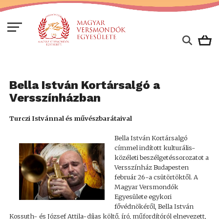
Bella István Kortársalgó a
Versszínházban
Turczi Istvánnal és művészbarátaival
Bella István Kortársalgó
címmel indított kulturális-
közéleti beszélgetéssorozatot a
Versszínház Budapesten
február 26-a csütörtöktől. A
Magyar Versmondók
Egyesülete egykori
fővédnökéről, Bella István
Kossuth- és József Attila-díjas költő, író, műfordítóról elnevezett,