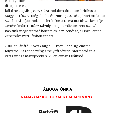
és Déry Tibor-
díjas, a Hetek
költőinek egyike,
Vasy Géza
irodalomtörténész, kritikus, a
Magyar Írószövetség elnöke és
Pomogáts Béla
József Attila- és
Széchenyi-díjas irodalomtörténész, a Literatúra főszerkesztője.
Zenére fordít:
Binder Károly
zongoraművész, zeneszerző
napjaink meghatározó kortárs és jazz-zenésze, a Liszt Ferenc
Zeneművészeti Főiskola tanára.
2010 januárjától
Kortársalgó – Open Reading
címmel
folytatódik a rendezvény, amelyről bővebb információ itt, a
Versszínház menüpontban, külön címen található!
TÁMOGATÓNK A
A MAGYAR KULTÚRÁÉRT ALAPÍTVÁNY