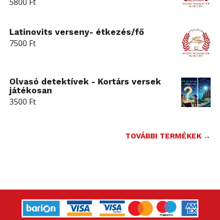
5800
Ft
Latinovits verseny- étkezés/fő
7500
Ft
Olvasó detektívek - Kortárs versek
játékosan
3500
Ft
TOVÁBBI TERMÉKEK →