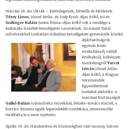
Március 26-án: Ultrák – különlegesek, hihetők és hitelesek.
Térey János
, József Attila- és Szép Ernő-díjas költő, író és
Szálinger Balázs
Junior Prima-díjas költő volt a vendége a
kulturális-közéleti beszélgetés sorozatnak. Az ismert fiatal
művészekkel szokatlan stílusban beszélgetett
generációk közötti
átjárhatóságról,
egymás közti
rivalizálásról, valódi
értékekről, költészeti
marketingről
Turczi
István
József Attila-
díjas költő, a Magyar
Versmondók
Egyesületének
irodalmi alelnöke. A
márciusi Kortársalgót
Galkó Balázs
színművész versekkel, Fekete-Kovács Kornél, a
kortárs dzsessz egyik legeredetibb trombitása, zeneszerzője
fordította le a zene nyelvére.
Április 30-án: Hatalomhoz és közönséghez való viszony, három