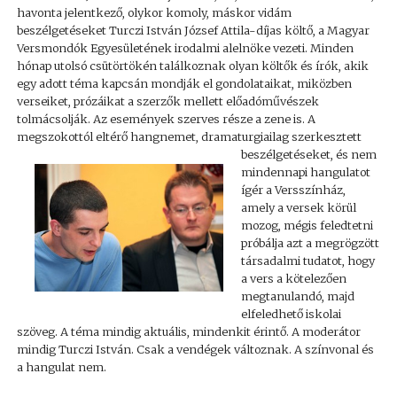
havonta jelentkező, olykor komoly, máskor vidám
beszélgetéseket Turczi István József Attila-díjas költő, a Magyar
Versmondók Egyesületének irodalmi alelnöke vezeti. Minden
hónap utolsó csütörtökén találkoznak olyan költők és írók, akik
egy adott téma kapcsán mondják el gondolataikat, miközben
verseiket, prózáikat a szerzők mellett előadóművészek
tolmácsolják. Az események szerves része a zene is. A
megszokottól eltérő hangnemet,
dramaturgiailag szerkesztett
beszélgetéseket, és nem
mindennapi hangulatot
ígér a Versszínház,
amely a versek körül
mozog, mégis feledtetni
próbálja azt a megrögzött
társadalmi tudatot, hogy
a vers a kötelezően
megtanulandó, majd
elfeledhető iskolai
szöveg. A téma mindig aktuális, mindenkit érintő. A moderátor
mindig Turczi István. Csak a vendégek változnak. A színvonal és
a hangulat nem.