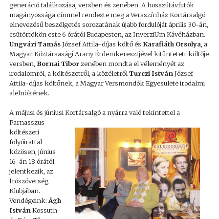
generáció találkozása, versben és zenében. A hosszútávfutók
magányossága címmel rendezte meg a Versszínház Kortársalgó
elnevezésű beszélgetés sorozatának újabb fordulóját április 30-án,
csütörtökön este 6 órától Budapesten, az InverziUm Kávéházban.
Ungvári Tamás
József Attila-díjas költő és
Karafiáth Orsolya
, a
Magyar Köztársasági Arany Érdemkeresztjével kitüntetett költője
versben,
Bornai Tibor
zenében mondta el véleményét az
irodalomról, a költészetről, a közéletről
Turczi István
József
Attila-díjas költőnek, a Magyar Versmondók Egyesülete irodalmi
alelnökének.
A májusi és júniusi Kortársalgó a nyárra való tekintettel a
Parnasszus
költészeti
folyóirattal
közösen, június
16-án 18 órától
jelentkezik, az
Írószövetség
Klubjában.
Vendégeink:
Ágh
István
Kossuth-