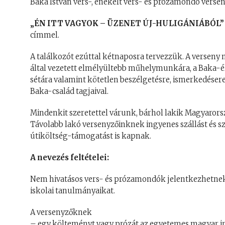
Baka István vers-, énekelt vers- és prózamondó verse
„ÉN ITT VAGYOK – ÜZENET ÚJ-HULIGÁNIÁBÓL”
címmel.
A találkozót ezúttal kétnaposra tervezzük. A verseny
által vezetett elmélyültebb műhelymunkára, a Baka-él
sétára valamint kötetlen beszélgetésre, ismerkedésere,
Baka-család tagjaival.
Mindenkit szeretettel várunk, bárhol lakik Magyarorsz
Távolabb lakó versenyzőinknek ingyenes szállást és sz
útiköltség-támogatást is kapnak.
A nevezés feltételei:
Nem hivatásos vers- és prózamondók jelentkezhetnek, a
iskolai tanulmányaikat.
A versenyzőknek
– egy költeményt vagy prózát az egyetemes magyar i