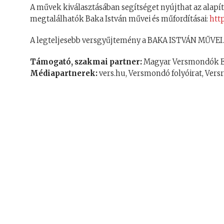
A művek kiválasztásában segítséget nyújthat az alap
megtalálhatók Baka István művei és műfordításai:
htt
A legteljesebb versgyűjtemény a BAKA ISTVÁN MŰVEI.
Támogató, szakmai partner:
Magyar Versmondók E
Médiapartnerek:
vers.hu, Versmondó folyóirat, Vers