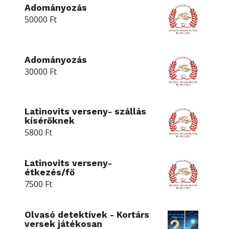
Adományozás
50000
Ft
Adományozás
30000
Ft
Latinovits verseny- szállás
kísérőknek
5800
Ft
Latinovits verseny-
étkezés/fő
7500
Ft
Olvasó detektívek - Kortárs
versek játékosan