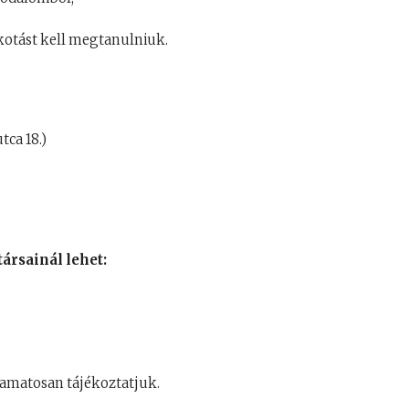
lkotást kell megtanulniuk.
tca 18.)
rsainál lehet:
yamatosan tájékoztatjuk.