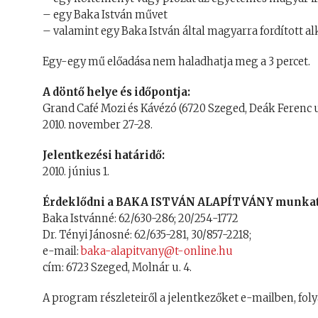
– egy Baka István művet
– valamint egy Baka István által magyarra fordított a
Egy-egy mű előadása nem haladhatja meg a 3 percet.
A döntő helye és időpontja:
Grand Café Mozi és Kávézó (6720 Szeged, Deák Ferenc u
2010. november 27-28.
Jelentkezési határidő:
2010. június 1.
Érdeklődni a BAKA ISTVÁN ALAPÍTVÁNY munkatá
Baka Istvánné: 62/630-286; 20/254-1772
Dr. Tényi Jánosné: 62/635-281, 30/857-2218;
e-mail:
baka-alapitvany@t-online.hu
cím: 6723 Szeged, Molnár u. 4.
A program részleteiről a jelentkezőket e-mailben, fol