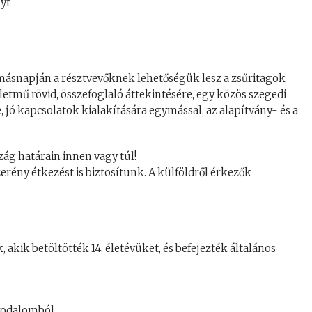
nyt
 másnapján a résztvevőknek lehetőségük lesz a zsűritagok
etmű rövid, összefoglaló áttekintésére, egy közös szegedi
 jó kapcsolatok kialakítására egymással, az alapítvány- és a
ág határain innen vagy túl!
erény étkezést is biztosítunk. A külföldről érkezők
kik betöltötték 14. életévüket, és befejezték általános
rodalomból,