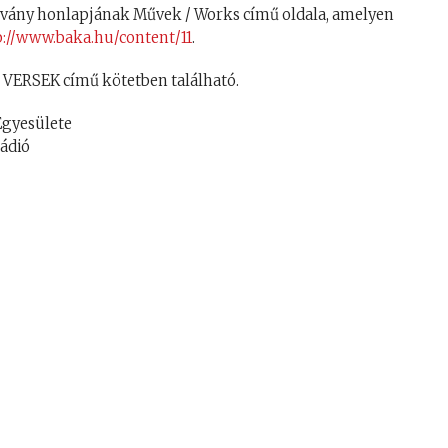
ítvány honlapjának Művek / Works című oldala, amelyen
p://www.baka.hu/content/11
.
 VERSEK című kötetben található.
gyesülete
rádió