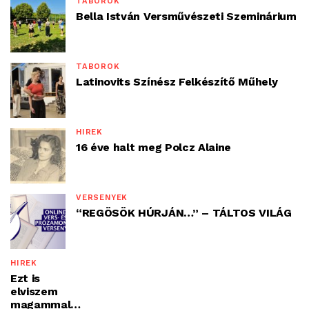
TÁBOROK
Bella István Versművészeti Szeminárium
TÁBOROK
Latinovits Színész Felkészítő Műhely
HÍREK
16 éve halt meg Polcz Alaine
VERSENYEK
“REGÖSÖK HÚRJÁN…” – TÁLTOS VILÁG
HÍREK
Ezt is
elviszem
magammal…