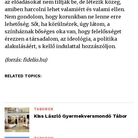
az előadásokat nem tiltják be, de létezik közeg,
amiben harcolni lehet valamiért és valami ellen.
Nem gondolom, hogy korunkban ne lenne erre
lehetőség. Sőt, ha körülnézek, úgy látom, a
színháznak bőséges oka van, hogy felelősséget
érezzen a társadalom, az ideológia, a politika
alakulásáért, s kellő indulattal hozzászóljon.
(forrás: fidelio.hu)
RELATED TOPICS:
TÁBOROK
Kiss László Gyermekversmondó Tábor