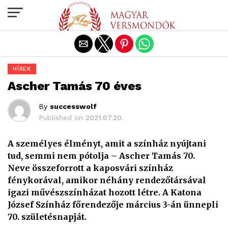
Exit mobile version
HÍREK
Ascher Tamás 70 éves
By
successwolf
Published on
2021.07.20.
A személyes élményt, amit a színház nyújtani
tud, semmi nem pótolja – Ascher Tamás 70.
Neve összeforrott a kaposvári színház
fénykorával, amikor néhány rendezőtársával
igazi művészszínházat hozott létre. A Katona
József Színház főrendezője március 3-án ünnepli
70. születésnapját.