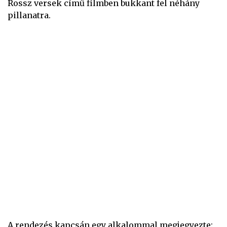
Rossz versek című filmben bukkant fel néhány
pillanatra.
A rendezés kapcsán egy alkalommal megjegyezte: