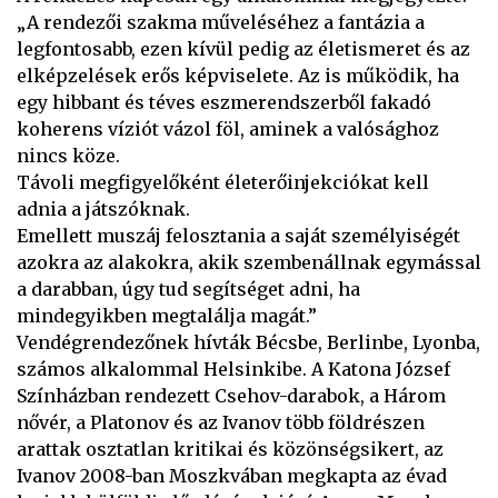
„A rendezői szakma műveléséhez a fantázia a
legfontosabb, ezen kívül pedig az életismeret és az
elképzelések erős képviselete. Az is működik, ha
egy hibbant és téves eszmerendszerből fakadó
koherens víziót vázol föl, aminek a valósághoz
nincs köze.
Távoli megfigyelőként életerőinjekciókat kell
adnia a játszóknak.
Emellett muszáj felosztania a saját személyiségét
azokra az alakokra, akik szembenállnak egymással
a darabban, úgy tud segítséget adni, ha
mindegyikben megtalálja magát.”
Vendégrendezőnek hívták Bécsbe, Berlinbe, Lyonba,
számos alkalommal Helsinkibe. A Katona József
Színházban rendezett Csehov-darabok, a Három
nővér, a Platonov és az Ivanov több földrészen
arattak osztatlan kritikai és közönségsikert, az
Ivanov 2008-ban Moszkvában megkapta az évad