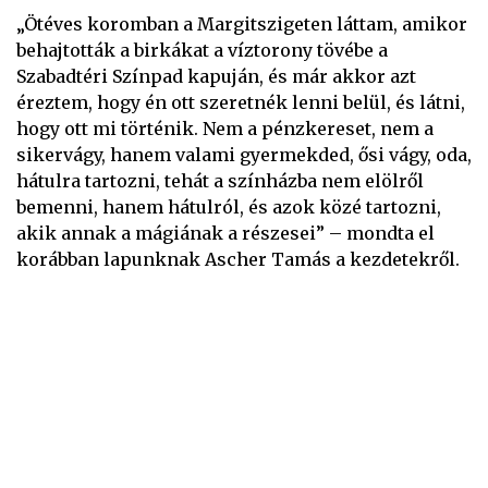
„Ötéves koromban a Margitszigeten láttam, amikor
behajtották a birkákat a víztorony tövébe a
Szabadtéri Színpad kapuján, és már akkor azt
éreztem, hogy én ott szeretnék lenni belül, és látni,
hogy ott mi történik. Nem a pénzkereset, nem a
sikervágy, hanem valami gyermekded, ősi vágy, oda,
hátulra tartozni, tehát a színházba nem elölről
bemenni, hanem hátulról, és azok közé tartozni,
akik annak a mágiának a részesei” – mondta el
korábban lapunknak Ascher Tamás a kezdetekről.