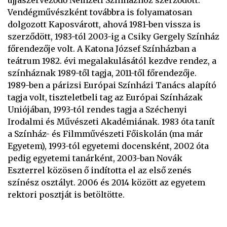
újjászerveződő Nemzeti Színházhoz szerződött.
Vendégművészként továbbra is folyamatosan
dolgozott Kaposvárott, ahová 1981-ben vissza is
szerződött, 1983-tól 2003-ig a Csiky Gergely Színház
főrendezője volt. A Katona József Színházban a
teátrum 1982. évi megalakulásától kezdve rendez, a
színháznak 1989-től tagja, 2011-től főrendezője.
1989-ben a párizsi Európai Színházi Tanács alapító
tagja volt, tiszteletbeli tag az Európai Színházak
Uniójában, 1993-tól rendes tagja a Széchenyi
Irodalmi és Művészeti Akadémiának. 1983 óta tanít
a Színház- és Filmművészeti Főiskolán (ma már
Egyetem), 1993-tól egyetemi docensként, 2002 óta
pedig egyetemi tanárként, 2003-ban Novák
Eszterrel közösen ő indította el az első zenés
színész osztályt. 2006 és 2014 között az egyetem
rektori posztját is betöltötte.