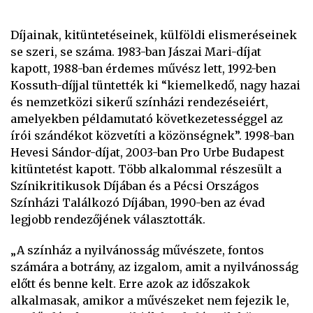
Díjainak, kitüntetéseinek, külföldi elismeréseinek
se szeri, se száma. 1983-ban Jászai Mari-díjat
kapott, 1988-ban érdemes művész lett, 1992-ben
Kossuth-díjjal tüntették ki “kiemelkedő, nagy hazai
és nemzetközi sikerű színházi rendezéseiért,
amelyekben példamutató következetességgel az
írói szándékot közvetíti a közönségnek”. 1998-ban
Hevesi Sándor-díjat, 2003-ban Pro Urbe Budapest
kitüntetést kapott. Több alkalommal részesült a
Színikritikusok Díjában és a Pécsi Országos
Színházi Találkozó Díjában, 1990-ben az évad
legjobb rendezőjének választották.
„A színház a nyilvánosság művészete, fontos
számára a botrány, az izgalom, amit a nyilvánosság
előtt és benne kelt. Erre azok az időszakok
alkalmasak, amikor a művészeket nem fejezik le,