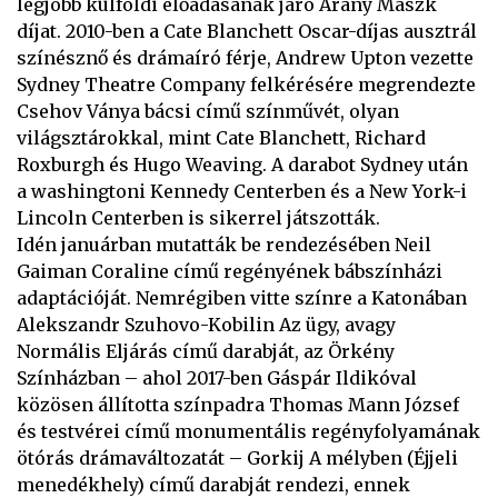
legjobb külföldi előadásának járó Arany Maszk
díjat. 2010-ben a Cate Blanchett Oscar-díjas ausztrál
színésznő és drámaíró férje, Andrew Upton vezette
Sydney Theatre Company felkérésére megrendezte
Csehov Ványa bácsi című színművét, olyan
világsztárokkal, mint Cate Blanchett, Richard
Roxburgh és Hugo Weaving. A darabot Sydney után
a washingtoni Kennedy Centerben és a New York-i
Lincoln Centerben is sikerrel játszották.
Idén januárban mutatták be rendezésében Neil
Gaiman Coraline című regényének bábszínházi
adaptációját. Nemrégiben vitte színre a Katonában
Alekszandr Szuhovo-Kobilin Az ügy, avagy
Normális Eljárás című darabját, az Örkény
Színházban – ahol 2017-ben Gáspár Ildikóval
közösen állította színpadra Thomas Mann József
és testvérei című monumentális regényfolyamának
ötórás drámaváltozatát – Gorkij A mélyben (Éjjeli
menedékhely) című darabját rendezi, ennek