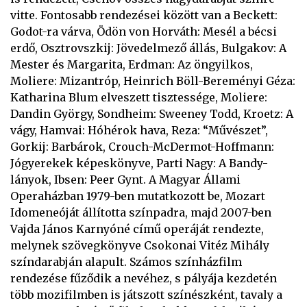
vitte. Fontosabb rendezései között van a Beckett:
Godot-ra várva, Ödön von Horváth: Mesél a bécsi
erdő, Osztrovszkij: Jövedelmező állás, Bulgakov: A
Mester és Margarita, Erdman: Az öngyilkos,
Moliere: Mizantróp, Heinrich Böll-Bereményi Géza:
Katharina Blum elveszett tisztessége, Moliere:
Dandin György, Sondheim: Sweeney Todd, Kroetz: A
vágy, Hamvai: Hóhérok hava, Reza: “Művészet”,
Gorkij: Barbárok, Crouch-McDermot-Hoffmann:
Jógyerekek képeskönyve, Parti Nagy: A Bandy-
lányok, Ibsen: Peer Gynt. A Magyar Állami
Operaházban 1979-ben mutatkozott be, Mozart
Idomeneóját állította színpadra, majd 2007-ben
Vajda János Karnyóné című operáját rendezte,
melynek szövegkönyve Csokonai Vitéz Mihály
színdarabján alapult. Számos színházfilm
rendezése fűződik a nevéhez, s pályája kezdetén
több mozifilmben is játszott színészként, tavaly a