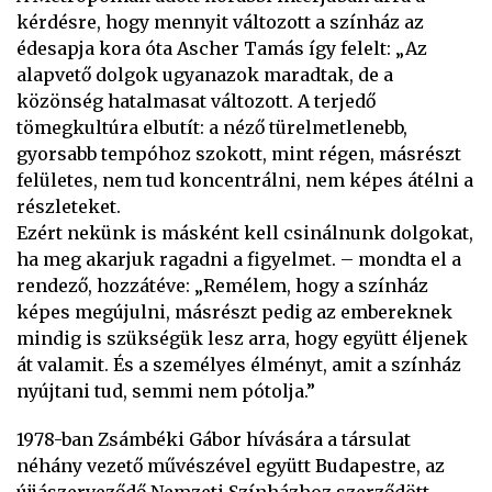
kérdésre, hogy mennyit változott a színház az
édesapja kora óta Ascher Tamás így felelt: „Az
alapvető dolgok ugyanazok maradtak, de a
közönség hatalmasat változott. A terjedő
tömegkultúra elbutít: a néző türelmetlenebb,
gyorsabb tempóhoz szokott, mint régen, másrészt
felületes, nem tud koncentrálni, nem képes átélni a
részleteket.
Ezért nekünk is másként kell csinálnunk dolgokat,
ha meg akarjuk ragadni a figyelmet. – mondta el a
rendező, hozzátéve: „Remélem, hogy a színház
képes megújulni, másrészt pedig az embereknek
mindig is szükségük lesz arra, hogy együtt éljenek
át valamit. És a személyes élményt, amit a színház
nyújtani tud, semmi nem pótolja.”
1978-ban Zsámbéki Gábor hívására a társulat
néhány vezető művészével együtt Budapestre, az