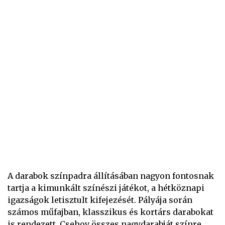
A darabok színpadra állításában nagyon fontosnak
tartja a kimunkált színészi játékot, a hétköznapi
igazságok letisztult kifejezését. Pályája során
számos műfajban, klasszikus és kortárs darabokat
is rendezett, Csehov összes nagydarabját színre