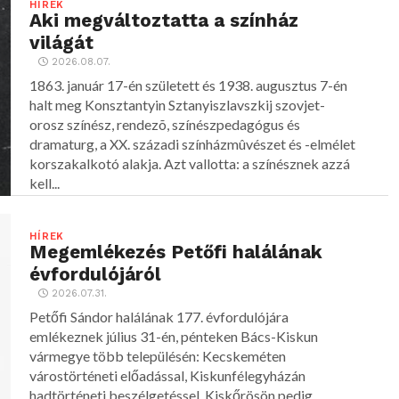
HÍREK
Aki megváltoztatta a színház
világát
2026.08.07.
1863. január 17-én született és 1938. augusztus 7-én
halt meg Konsztantyin Sztanyiszlavszkij szovjet-
orosz színész, rendezõ, színészpedagógus és
dramaturg, a XX. századi színházmûvészet és -elmélet
korszakalkotó alakja. Azt vallotta: a színésznek azzá
kell...
HÍREK
Megemlékezés Petőfi halálának
évfordulójáról
2026.07.31.
Petőfi Sándor halálának 177. évfordulójára
emlékeznek július 31-én, pénteken Bács-Kiskun
vármegye több településén: Kecskeméten
várostörténeti előadással, Kiskunfélegyházán
hadtörténeti beszélgetéssel, Kiskőrösön pedig