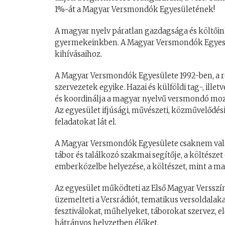
1%-át a Magyar Versmondók Egyesületének!
A magyar nyelv páratlan gazdagsága és költőink
gyermekeinkben. A Magyar Versmondók Egyesül
kihívásaihoz.
A Magyar Versmondók Egyesülete 1992-ben, a re
szervezetek egyike. Hazai és külföldi tag-, ille
és koordinálja a magyar nyelvű versmondó mo
Az egyesület ifjúsági, művészeti, közművelődés
feladatokat lát el.
A Magyar Versmondók Egyesülete csaknem val
tábor és találkozó szakmai segítője, a költésze
emberközelbe helyezése, a költészet, mint a mag
Az egyesület működteti az Első Magyar Versszí
üzemelteti a Versrádiót, tematikus versoldalak
fesztiválokat, műhelyeket, táborokat szervez, 
hátrányos helyzetben élőket.