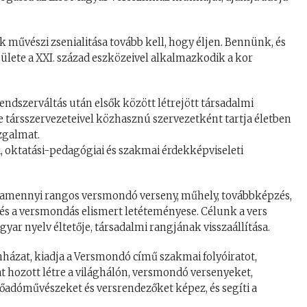
 művészi zsenialitása tovább kell, hogy éljen. Bennünk, és
ete a XXI. század eszközeivel alkalmazkodik a kor
ndszerváltás után elsők között létrejött társadalmi
tve társszervezeteivel közhasznú szervezetként tartja életben
zgalmat.
i, oktatási-pedagógiai és szakmai érdekképviseleti
amennyi rangos versmondó verseny, műhely, továbbképzés,
t és a versmondás elismert letéteményese. Célunk a vers
yar nyelv éltetője, társadalmi rangjának visszaállítása.
nházat, kiadja a Versmondó című szakmai folyóiratot,
at hozott létre a világhálón, versmondó versenyeket,
előadóművészeket és versrendezőket képez, és segíti a