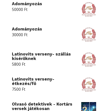
Adományozás
50000
Ft
Adományozás
30000
Ft
Latinovits verseny- szállás
kísérőknek
5800
Ft
Latinovits verseny-
étkezés/fő
7500
Ft
Olvasó detektívek - Kortárs
versek játékosan