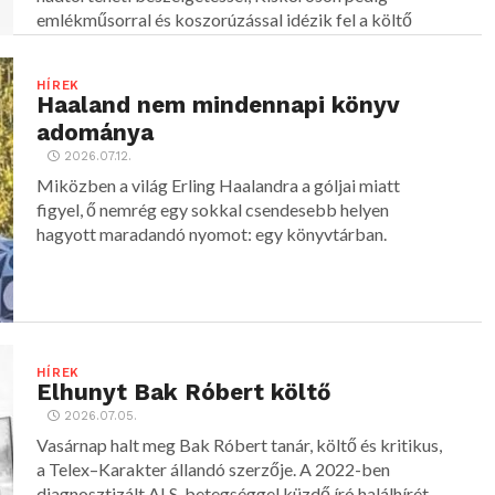
emlékműsorral és koszorúzással idézik fel a költő
alakját.
HÍREK
Haaland nem mindennapi könyv
adománya
2026.07.12.
Miközben a világ Erling Haalandra a góljai miatt
figyel, ő nemrég egy sokkal csendesebb helyen
hagyott maradandó nyomot: egy könyvtárban.
HÍREK
Elhunyt Bak Róbert költő
2026.07.05.
Vasárnap halt meg Bak Róbert tanár, költő és kritikus,
a Telex–Karakter állandó szerzője. A 2022-ben
diagnosztizált ALS-betegséggel küzdő író halálhírét