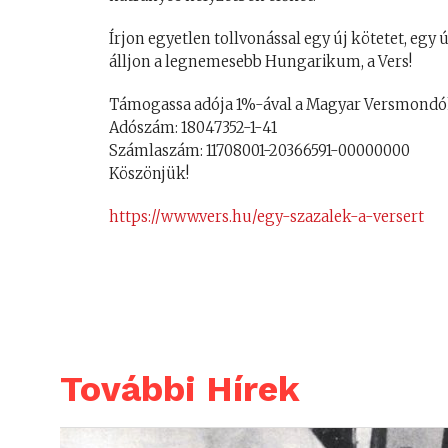
Írjon egyetlen tollvonással egy új kötetet, egy 
álljon a legnemesebb Hungarikum, a Vers!
Támogassa adója 1%-ával a Magyar Versmondók
Adószám: 18047352-1-41
Számlaszám: 11708001-20366591-00000000
Köszönjük!
https://www.vers.hu/egy-szazalek-a-versert
További Hírek