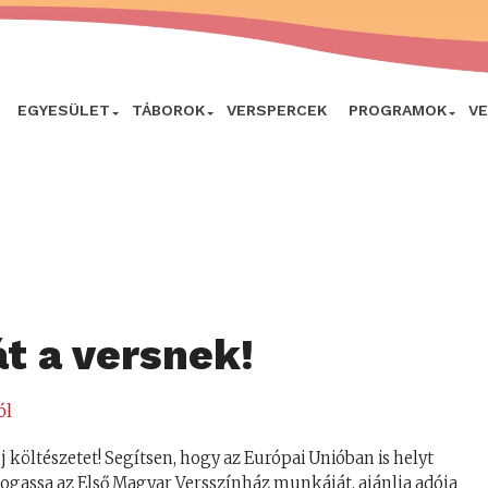
EGYESÜLET
TÁBOROK
VERSPERCEK
PROGRAMOK
V
át a versnek!
ól
új költészetet! Segítsen, hogy az Európai Unióban is helyt
gassa az Első Magyar Versszínház munkáját, ajánlja adója