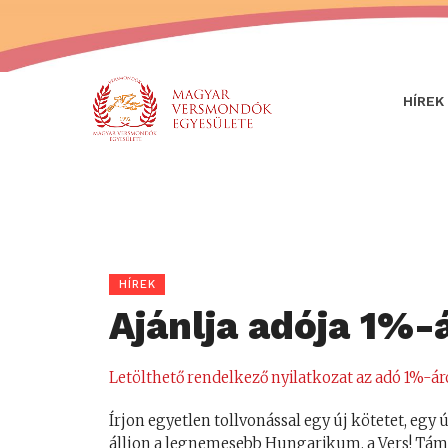
HÍREK
HÍREK
Ajánlja adója 1%-
Letölthető rendelkező nyilatkozat az adó 1%-ár
Írjon egyetlen tollvonással egy új kötetet, egy 
álljon a legnemesebb Hungarikum, a Vers! Támo