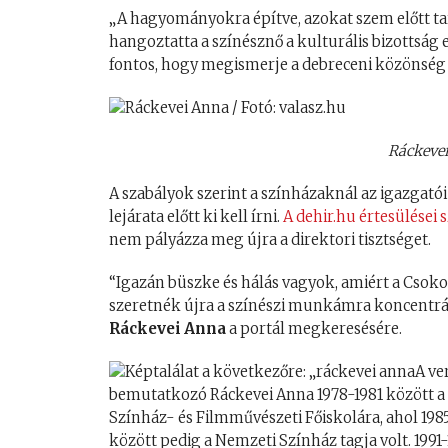
„A hagyományokra építve, azokat szem előtt ta
hangoztatta a színésznő a kulturális bizottság 
fontos, hogy megismerje a debreceni közönség a
Ráckevei
A szabályok szerint a színházaknál az igazgató
lejárata előtt ki kell írni.
A dehir.hu értesülései 
nem pályázza meg újra a direktori tisztséget.
“Igazán büszke és hálás vagyok, amiért a Csoko
szeretnék újra a színészi munkámra koncentráln
Ráckevei Anna
a portál megkeresésére.
A ve
bemutatkozó Ráckevei Anna 1978-1981 között a N
Színház- és Filmművészeti Főiskolára, ahol 198
között pedig a Nemzeti Színház tagja volt. 199