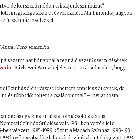
rtva, de korszerű módon csináljunk színházat” –
előtti meghallgatásán öt évvel ezelőtt. Mint mondta, nagyon
z új színházi nyelveket.
 Anna / Fotó: valasz.hu
i pályázatot hat hónappal a regnáló vezető szerződésének
szerint
Ráckevei Anna
bejelentette a társulat előtt, hogy
nai Színház élén részese lehettem ennek az öt évnek, de
i, és több időt tölteni a családommal” – nyilatkozta
rsmondás egyik naturalista tolmácsolójaként is
emzeti Színház Stúdiósa volt. 1981-ben vették fel a
5-ben végzett. 1985-1989 között a Madách Színház, 1989-1991
1-1993 között szabadfoglalkozású színészként dolgozott, 1993-