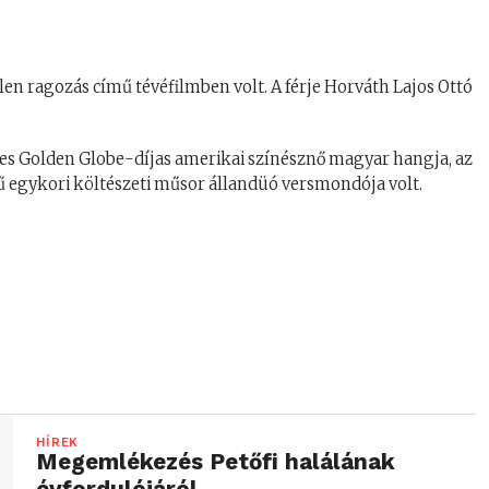
len ragozás című tévéfilmben volt. A férje Horváth Lajos Ottó
res Golden Globe-díjas amerikai színésznő magyar hangja, az
mű egykori költészeti műsor állandüó versmondója volt.
HÍREK
Megemlékezés Petőfi halálának
évfordulójáról