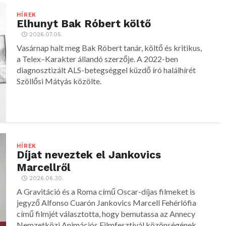
HÍREK
Elhunyt Bak Róbert költő
2026.07.05.
Vasárnap halt meg Bak Róbert tanár, költő és kritikus,
a Telex–Karakter állandó szerzője. A 2022-ben
diagnosztizált ALS-betegséggel küzdő író halálhírét
Szöllősi Mátyás közölte.
HÍREK
Díjat neveztek el Jankovics
Marcellről
2026.06.30.
A Gravitáció és a Roma című Oscar-díjas filmeket is
jegyző Alfonso Cuarón Jankovics Marcell Fehérlófia
című filmjét választotta, hogy bemutassa az Annecy
Nemzetközi Animációs Filmfesztivál közönségének.