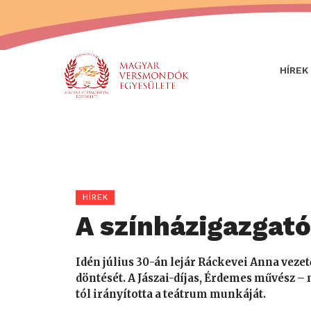
HÍREK
HÍREK
A színházigazgat
Idén július 30-án lejár Ráckevei Anna vez
döntését. A Jászai-díjas, Érdemes művész – 
tól irányította a teátrum munkáját.