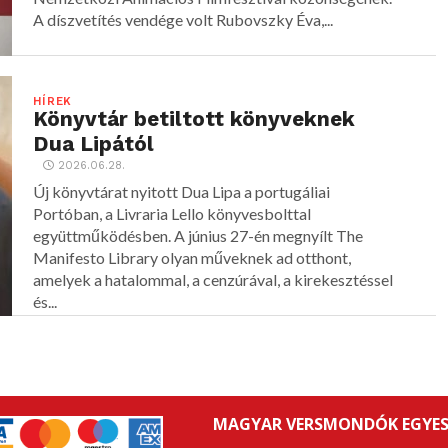
A díszvetítés vendége volt Rubovszky Éva,...
HÍREK
Könyvtár betiltott könyveknek
Dua Lipától
2026.06.28.
Új könyvtárat nyitott Dua Lipa a portugáliai
Portóban, a Livraria Lello könyvesbolttal
együttműködésben. A június 27-én megnyílt The
Manifesto Library olyan műveknek ad otthont,
amelyek a hatalommal, a cenzúrával, a kirekesztéssel
és...
MAGYAR VERSMONDÓK EGYES