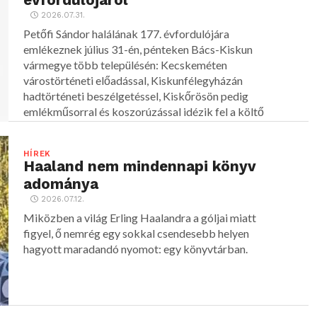
2026.07.31.
Petőfi Sándor halálának 177. évfordulójára
emlékeznek július 31-én, pénteken Bács-Kiskun
vármegye több településén: Kecskeméten
várostörténeti előadással, Kiskunfélegyházán
hadtörténeti beszélgetéssel, Kiskőrösön pedig
emlékműsorral és koszorúzással idézik fel a költő
alakját.
HÍREK
Haaland nem mindennapi könyv
adománya
2026.07.12.
Miközben a világ Erling Haalandra a góljai miatt
figyel, ő nemrég egy sokkal csendesebb helyen
hagyott maradandó nyomot: egy könyvtárban.