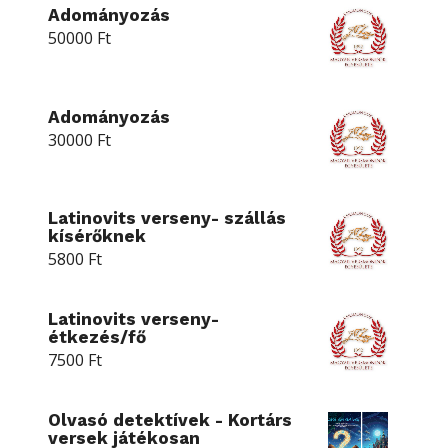
Adományozás
50000
Ft
Adományozás
30000
Ft
Latinovits verseny- szállás
kísérőknek
5800
Ft
Latinovits verseny-
étkezés/fő
7500
Ft
Olvasó detektívek - Kortárs
versek játékosan