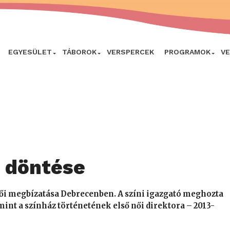
EGYESÜLET
TÁBOROK
VERSPERCEK
PROGRAMOK
V
ó döntése
etői megbízatása Debrecenben. A színi igazgató meghozta
mint a színház történetének első női direktora – 2013-