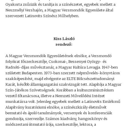
Gyakorta zsűrizik és tanítja is a színészetet, egyebek mellett a
Neszmélyi Vershajón, a Magyar Versmondók Egyesülete által
szervezett Latinovits Színész Műhelyben.
Kiss László
rendező:
A Magyar Versmondók Egyesületének elnöke, a Versmondó
folyóirat főszerkesztője, Csokonai-, Bessenyei György- és
Radnóti-díjas művésztanár, a Magyar Kultúra Lovagja. 1947-ben
született Budapesten. 1973-ban szerzett népművelés-könyvtáros
szakképesítést, majd elvégezte az ELTE Bölcsészettudományi
Karát, később államigazgatási szakvizsgát tett. Alapítója a Magyar
Szín-Játékos Szövetségnek. Korábban a kultuszminisztérium
vezető főtanácsosa, illetve a Nemzeti Művelődési Intézet
munkatársa volt. Jelenleg egyebek mellett a Latinovits Emlékmű
Alapítvány kuratóriumi elnöke, a színészkirály életművét
bemutató és ápoló tanulmányok, versenyek és konferenciák
gondozója, szervezője. Számos kiadvány, hangoskönyv és
módszertani útmutató írója, szerkesztője, lektora, a