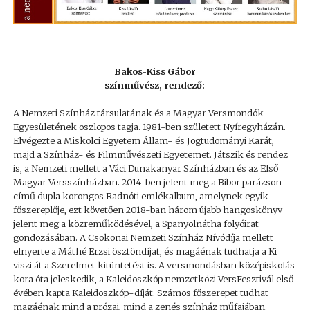
Bakos-Kiss Gábor
színművész, rendező:
A Nemzeti Színház társulatának és a Magyar Versmondók
Egyesületének oszlopos tagja. 1981-ben született Nyíregyházán.
Elvégezte a Miskolci Egyetem Állam- és Jogtudományi Karát,
majd a Színház- és Filmművészeti Egyetemet. Játszik és rendez
is, a Nemzeti mellett a Váci Dunakanyar Színházban és az Első
Magyar Versszínházban. 2014-ben jelent meg a Bíbor parázson
című dupla korongos Radnóti emlékalbum, amelynek egyik
főszereplője, ezt követően 2018-ban három újabb hangoskönyv
jelent meg a közreműködésével, a Spanyolnátha folyóirat
gondozásában. A Csokonai Nemzeti Színház Nívódíja mellett
elnyerte a Máthé Erzsi ösztöndíjat, és magáénak tudhatja a Ki
viszi át a Szerelmet kitüntetést is. A versmondásban középiskolás
kora óta jeleskedik, a Kaleidoszkóp nemzetközi VersFesztivál első
évében kapta Kaleidoszkóp-díját. Számos főszerepet tudhat
magáénak mind a prózai, mind a zenés színház műfajában.