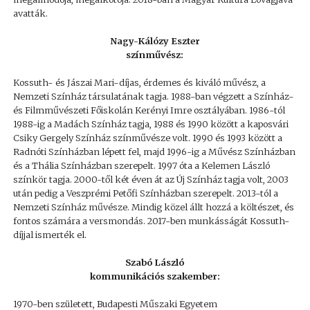
avatták.
Nagy-Kálózy Eszter
színművész:
Kossuth- és Jászai Mari-díjas, érdemes és kiváló művész, a
Nemzeti Színház társulatának tagja. 1988-ban végzett a Színház-
és Filmművészeti Főiskolán Kerényi Imre osztályában. 1986-tól
1988-ig a Madách Színház tagja, 1988 és 1990 között a kaposvári
Csiky Gergely Színház színművésze volt. 1990 és 1993 között a
Radnóti Színházban lépett fel, majd 1996-ig a Művész Színházban
és a Thália Színházban szerepelt. 1997 óta a Kelemen László
színkör tagja. 2000-től két éven át az Új Színház tagja volt, 2003
után pedig a Veszprémi Petőfi Színházban szerepelt. 2013-tól a
Nemzeti Színház művésze. Mindig közel állt hozzá a költészet, és
fontos számára a versmondás. 2017-ben munkásságát Kossuth-
díjjal ismerték el.
Szabó László
kommunikációs szakember:
1970-ben született, Budapesti Műszaki Egyetem