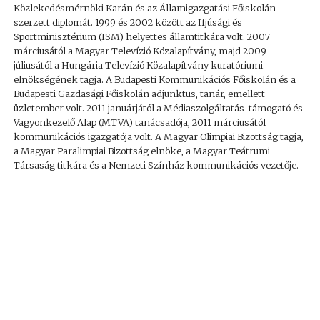
Közlekedésmérnöki Karán és az Államigazgatási Főiskolán
szerzett diplomát. 1999 és 2002 között az Ifjúsági és
Sportminisztérium (ISM) helyettes államtitkára volt. 2007
márciusától a Magyar Televízió Közalapítvány, majd 2009
júliusától a Hungária Televízió Közalapítvány kuratóriumi
elnökségének tagja. A Budapesti Kommunikációs Főiskolán és a
Budapesti Gazdasági Főiskolán adjunktus, tanár, emellett
üzletember volt. 2011 januárjától a Médiaszolgáltatás-támogató és
Vagyonkezelő Alap (MTVA) tanácsadója, 2011 márciusától
kommunikációs igazgatója volt. A Magyar Olimpiai Bizottság tagja,
a Magyar Paralimpiai Bizottság elnöke, a Magyar Teátrumi
Társaság titkára és a Nemzeti Színház kommunikációs vezetője.