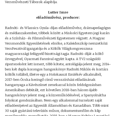
Versművészeti Táborok alapítója.
Lutter Imre
előadóművész, producer:
Radnóti- és Wlassics Gyula-díjas előadóművész, drámapedagógus
és médiaszakember, többek között a Miskolci Egyetem jogi karán
és a Színház- és Filmművészeti Egyetemen végzett. A Magyar
Versmondók Egyesületének elnöke, a Kaleidoszkóp nemzetközi
VersFesztivál igazgatója és a Költők Világkongresszusa
magyarországi felügyelő bizottsági tagja. Radnóti-díját a költő
özvegyével, Gyarmati Fannival együtt kapta. A TV2 száguldó
riportereként lett ismert, több kötete, antológiája jelent meg, 2014-
ben két dupla korongos hangoskönyv Radnóti Miklós és kortárs
költők tollából, illetve egy a Holokauszt Emlékév alkalmából,
2017-ben Ócska keringő című versszínházi előadásának
hanganyaga a Kávészünet zenekarral közös feldolgozásban
Amerikában debütált, ezt követően 2018-ban három újabb
hangoskönyv jelent meg a közreműködésével, a Spanyolnátha
folyóirat gondozásában. Nem egy alkalommal turnézott saját
előadóestjeivel az Egyesült Államokban és Kanadában. Több mint
30 saját gyártású televíziós műsor, dokumentumfilm és klip
megálmodója, megalkotója. 2018-ban a Magyar Kultúra Lovagjává