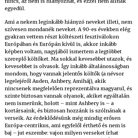
nincs, az nem is hiányozhat, és ezzel nem állnak
egyedül.
Ami a nekem leginkább hiányzó neveket illeti, nem
szívesen mondanék neveket. A 90-es években elég
gyakran vettem részt költészeti fesztiválokon
Európában és Európán kívül is, akkor inkább
képben voltam, nagyjából ismertem a legtöbbet
szereplő költőket. Ma sokkal kevesebbet utazok, és
kevesebbet is olvasok. Így inkább általánosságban
mondom, hogy vannak jelentős költők (a névsor
legelejéről Auden, Ashbery, Amiháj), akik
nincsenek megfelelően reprezentálva magyarul, és
szinte biztosan vannak olyanok, akiket egyáltalán
nem ismerünk, holott – mint Ashbery is – a
kortársaink, és biztosan hozzánk is szólnának a
verseik. Az érdeklődésünk még mindig erősen
Európa-centrikus, ami egyfelől érthető és nem is
baj – jut eszembe: vajon milyen verseket írhat