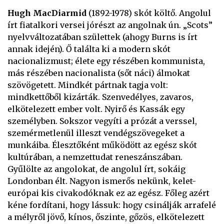
Hugh MacDiarmid
(1892-1978) skót költő. Angolul
írt fiatalkori versei jórészt az angolnak ún. „Scots”
nyelvváltozatában születtek (ahogy Burns is írt
annak idején). Ő találta ki a modern skót
nacionalizmust; élete egy részében kommunista,
más részében nacionalista (sőt náci) álmokat
szövögetett. Mindkét pártnak tagja volt:
mindkettőből kizárták. Szenvedélyes, zavaros,
elkötelezett ember volt. Nyirő és Kassák egy
személyben. Sokszor vegyíti a prózát a verssel,
szemérmetlenül illeszt vendégszövegeket a
munkáiba. Élesztőként működött az egész skót
kultúrában, a nemzettudat reneszánszában.
Gyűlölte az angolokat, de angolul írt, sokáig
Londonban élt. Nagyon ismerős nekünk, kelet-
európai kis civakodóknak ez az egész. Főleg azért
kéne fordítani, hogy lássuk: hogy csinálják arrafelé
a mélyről jövő, kínos, őszinte, gőzös, elkötelezett