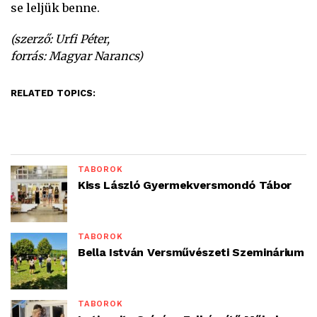
se leljük benne.
(szerző: Urfi Péter,
forrás: Magyar Narancs)
RELATED TOPICS:
TÁBOROK
Kiss László Gyermekversmondó Tábor
TÁBOROK
Bella István Versművészeti Szeminárium
TÁBOROK