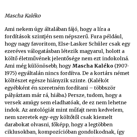
Mascha Kaléko
Ami nekem úgy általában fájó, hogy a líra a
fordítások szintjén sem népszerű. Fura például,
hogy nagy favoritom, Else-Lasker Schüler csak egy
ezeréves válogatásban létezik magyarul, holott a
költő életművének jelentősége nem ezt indokolná.
Ami még különösebb, hogy
Mascha Kaléko
(1907-
1975) egyáltalán nincs fordítva. De a kortárs német
költészet egésze hiányzik szinte. (Kalékót
egyébként én szeretném fordítani – többször
pályáztam már rá, hiába.) Persze, tudom, hogy a
versek amúgy sem eladhatóak, de ez nem lehetne
indok. Az antológiát mint műfajt nem kedvelem,
nem szeretek egy-egy költőtől csak kiemelt
darabokat olvasni, főképp, hogy a legtöbben
ciklusokban, kompozícióban gondolkodnak, így