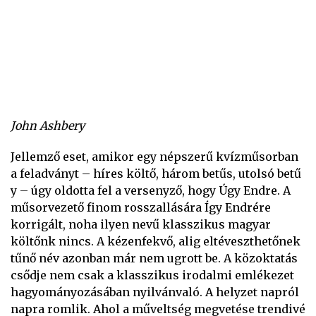
John Ashbery
Jellemző eset, amikor egy népszerű kvízműsorban
a feladványt – híres költő, három betűs, utolsó betű
y – úgy oldotta fel a versenyző, hogy Úgy Endre. A
műsorvezető finom rosszallására Így Endrére
korrigált, noha ilyen nevű klasszikus magyar
költőnk nincs. A kézenfekvő, alig eltéveszthetőnek
tűnő név azonban már nem ugrott be. A közoktatás
csődje nem csak a klasszikus irodalmi emlékezet
hagyományozásában nyilvánvaló. A helyzet napról
napra romlik. Ahol a műveltség megvetése trendivé