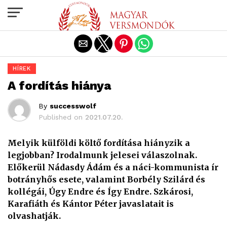
Exit mobile version
HÍREK
A fordítás hiánya
By
successwolf
Published on
2021.07.20.
Melyik külföldi költő fordítása hiányzik a
legjobban? Irodalmunk jelesei válaszolnak.
Előkerül Nádasdy Ádám és a náci-kommunista ír
botrányhős esete, valamint Borbély Szilárd és
kollégái, Úgy Endre és Így Endre. Szkárosi,
Karafiáth és Kántor Péter javaslatait is
olvashatják.