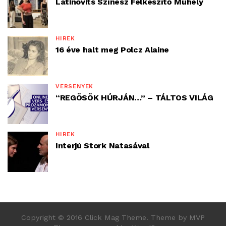
Latinovits Színész Felkészítő Műhely
HÍREK
16 éve halt meg Polcz Alaine
VERSENYEK
“REGÖSÖK HÚRJÁN…” – TÁLTOS VILÁG
HÍREK
Interjú Stork Natasával
Copyright © 2016 Click Mag Theme. Theme by MVP