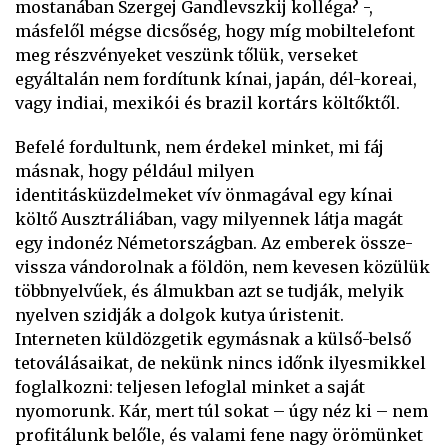
mostanában Szergej Gandlevszkij kolléga? -,
másfelől mégse dicsőség, hogy míg mobiltelefont
meg részvényeket veszünk tőlük, verseket
egyáltalán nem fordítunk kínai, japán, dél-koreai,
vagy indiai, mexikói és brazil kortárs költőktől.
Befelé fordultunk, nem érdekel minket, mi fáj
másnak, hogy például milyen
identitásküzdelmeket vív önmagával egy kínai
költő Ausztráliában, vagy milyennek látja magát
egy indonéz Németországban. Az emberek össze-
vissza vándorolnak a földön, nem kevesen közülük
többnyelvűek, és álmukban azt se tudják, melyik
nyelven szidják a dolgok kutya úristenit.
Interneten küldözgetik egymásnak a külső-belső
tetoválásaikat, de nekünk nincs időnk ilyesmikkel
foglalkozni: teljesen lefoglal minket a saját
nyomorunk. Kár, mert túl sokat – úgy néz ki – nem
profitálunk belőle, és valami fene nagy örömünket