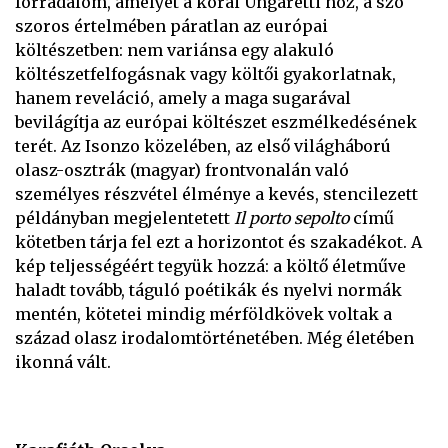
forradalom, amelyet a korai Ungaretti hoz, a szó
szoros értelmében páratlan az európai
költészetben: nem variánsa egy alakuló
költészetfelfogásnak vagy költői gyakorlatnak,
hanem reveláció, amely a maga sugarával
bevilágítja az európai költészet eszmélkedésének
terét. Az Isonzo közelében, az első világháború
olasz-osztrák (magyar) frontvonalán való
személyes részvétel élménye a kevés, stencilezett
példányban megjelentetett
Il porto sepolto
című
kötetben tárja fel ezt a horizontot és szakadékot. A
kép teljességéért tegyük hozzá: a költő életműve
haladt tovább, táguló poétikák és nyelvi normák
mentén, kötetei mindig mérföldkövek voltak a
század olasz irodalomtörténetében. Még életében
ikonná vált.