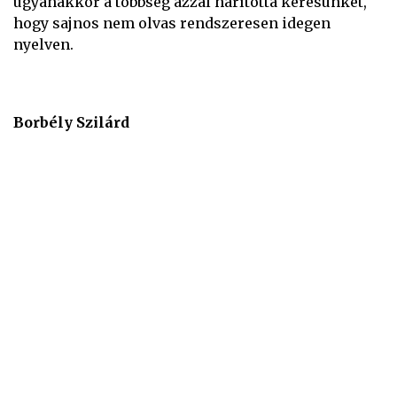
ugyanakkor a többség azzal hárította kérésünket,
hogy sajnos nem olvas rendszeresen idegen
nyelven.
Borbély Szilárd