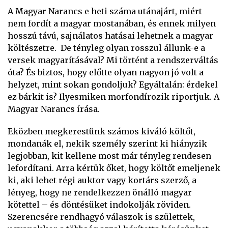
A Magyar Narancs e heti száma utánajárt, miért
nem fordít a magyar mostanában, és ennek milyen
hosszú távú, sajnálatos hatásai lehetnek a magyar
költészetre. De tényleg olyan rosszul állunk-e a
versek magyarításával? Mi történt a rendszerváltás
óta? És biztos, hogy előtte olyan nagyon jó volt a
helyzet, mint sokan gondoljuk? Egyáltalán: érdekel
ez bárkit is? Ilyesmiken morfondírozik riportjuk. A
Magyar Narancs írása.
Eközben megkerestünk számos kiváló költőt,
mondanák el, nekik személy szerint ki hiányzik
legjobban, kit kellene most már tényleg rendesen
lefordítani. Arra kértük őket, hogy költőt emeljenek
ki, aki lehet régi auktor vagy kortárs szerző, a
lényeg, hogy ne rendelkezzen önálló magyar
kötettel – és döntésüket indokolják röviden.
Szerencsére rendhagyó válaszok is születtek,