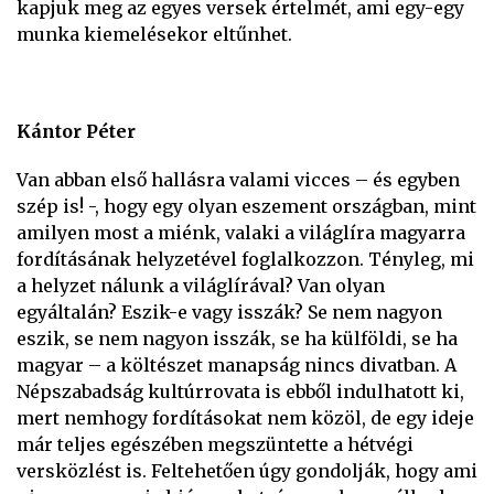
kapjuk meg az egyes versek értelmét, ami egy-egy
munka kiemelésekor eltűnhet.
Kántor Péter
Van abban első hallásra valami vicces – és egyben
szép is! -, hogy egy olyan eszement országban, mint
amilyen most a miénk, valaki a világlíra magyarra
fordításának helyzetével foglalkozzon. Tényleg, mi
a helyzet nálunk a világlírával? Van olyan
egyáltalán? Eszik-e vagy isszák? Se nem nagyon
eszik, se nem nagyon isszák, se ha külföldi, se ha
magyar – a költészet manapság nincs divatban. A
Népszabadság kultúrrovata is ebből indulhatott ki,
mert nemhogy fordításokat nem közöl, de egy ideje
már teljes egészében megszüntette a hétvégi
versközlést is. Feltehetően úgy gondolják, hogy ami