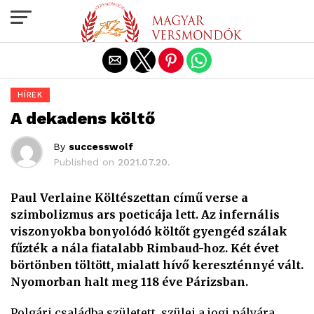
Exit mobile version
HÍREK
A dekadens költő
By
successwolf
Published on
2021.07.20.
Paul Verlaine Költészettan című verse a
szimbolizmus ars poeticája lett. Az infernális
viszonyokba bonyolódó költőt gyengéd szálak
fűzték a nála fiatalabb Rimbaud-hoz. Két évet
börtönben töltött, mialatt hívő kereszténnyé vált.
Nyomorban halt meg 118 éve Párizsban.
Polgári családba született, szülei a jogi pályára