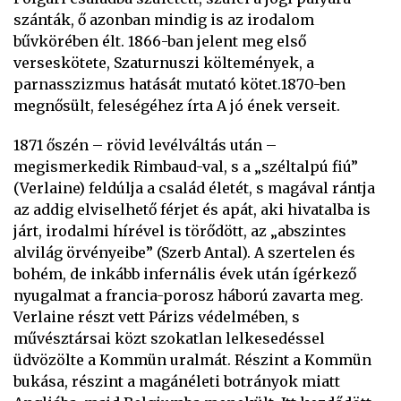
szánták, ő azonban mindig is az irodalom
bűvkörében élt. 1866-ban jelent meg első
verseskötete, Szaturnuszi költemények, a
parnasszizmus hatását mutató kötet.1870-ben
megnősült, feleségéhez írta A jó ének verseit.
1871 őszén – rövid levélváltás után –
megismerkedik Rimbaud-val, s a „széltalpú fiú”
(Verlaine) feldúlja a család életét, s magával rántja
az addig elviselhető férjet és apát, aki hivatalba is
járt, irodalmi hírével is törődött, az „abszintes
alvilág örvényeibe” (Szerb Antal). A szertelen és
bohém, de inkább infernális évek után ígérkező
nyugalmat a francia-porosz háború zavarta meg.
Verlaine részt vett Párizs védelmében, s
művésztársai közt szokatlan lelkesedéssel
üdvözölte a Kommün uralmát. Részint a Kommün
bukása, részint a magánéleti botrányok miatt