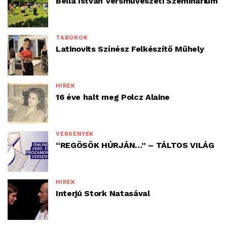
Bella István Versművészeti Szeminárium
TÁBOROK
Latinovits Színész Felkészítő Műhely
HÍREK
16 éve halt meg Polcz Alaine
VERSENYEK
“REGÖSÖK HÚRJÁN…” – TÁLTOS VILÁG
HÍREK
Interjú Stork Natasával