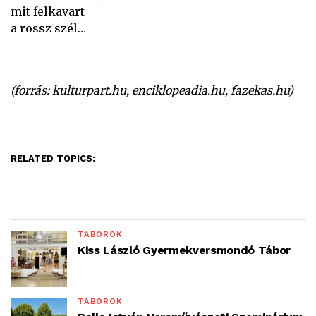
mit felkavart
a rossz szél…
(forrás: kulturpart.hu, enciklopeadia.hu, fazekas.hu)
RELATED TOPICS:
TÁBOROK
Kiss László Gyermekversmondó Tábor
TÁBOROK