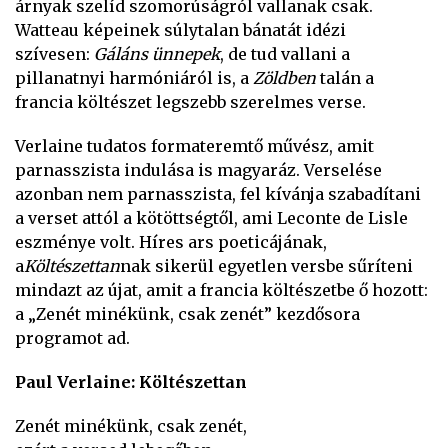
árnyak szelíd szomorúságról vallanak csak.
Watteau képeinek súlytalan bánatát idézi
szívesen:
Gáláns ünnepek
, de tud vallani a
pillanatnyi harmóniáról is, a
Zöldben
talán a
francia költészet legszebb szerelmes verse.
Verlaine tudatos formateremtő művész, amit
parnasszista indulása is magyaráz. Verselése
azonban nem parnasszista, fel kívánja szabadítani
a verset attól a kötöttségtől, ami Leconte de Lisle
eszménye volt. Híres ars poeticájának,
a
Költészettan
nak sikerül egyetlen versbe sűríteni
mindazt az újat, amit a francia költészetbe ő hozott:
a „Zenét minékünk, csak zenét” kezdősora
programot ad.
Paul Verlaine: Költészettan
Zenét minékünk, csak zenét,