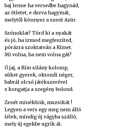
baj lenne ha versedbe hagynád,
az ötletet, e durva hagymát,
melytől könnyez a szent Azúr.
Szónoklat? Törd ki a nyakát
és jó, ha izmod megfeszíted,
pórázra szoktatván a Rímet.
Mi volna, ha nem volna gát?
Ó jaj, a Rím silány kolomp,
süket gyerek, oktondi néger,
babrál olcsó játékszerével
s kongatja a szegény bolond.
Zenét minékünk, muzsikát !
Legyen a vers egy meg nem álló
lélek, mindig új vágyba szálló,
mely új egekbe ugrik át.