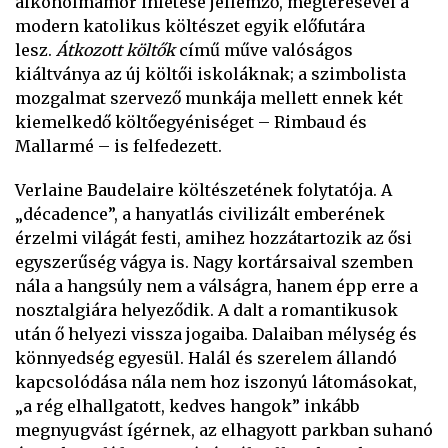
alkoholmámor ihletése jellemző, megtérésével a
modern katolikus költészet egyik előfutára
lesz.
Átkozott költők
című műve valóságos
kiáltványa az új költői iskoláknak; a szimbolista
mozgalmat szervező munkája mellett ennek két
kiemelkedő költőegyéniséget – Rimbaud és
Mallarmé – is felfedezett.
Verlaine Baudelaire költészetének folytatója. A
„décadence”, a hanyatlás civilizált emberének
érzelmi világát festi, amihez hozzátartozik az ősi
egyszerűség vágya is. Nagy kortársaival szemben
nála a hangsúly nem a válságra, hanem épp erre a
nosztalgiára helyeződik. A dalt a romantikusok
után ő helyezi vissza jogaiba. Dalaiban mélység és
könnyedség egyesül. Halál és szerelem állandó
kapcsolódása nála nem hoz iszonyú látomásokat,
„a rég elhallgatott, kedves hangok” inkább
megnyugvást ígérnek, az elhagyott parkban suhanó