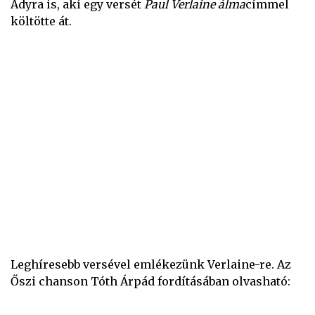
Adyra is, aki egy versét
Paul Verlaine álma
címmel
költötte át.
Leghíresebb versével emlékezünk Verlaine-re. Az
Őszi chanson Tóth Árpád fordításában olvasható: