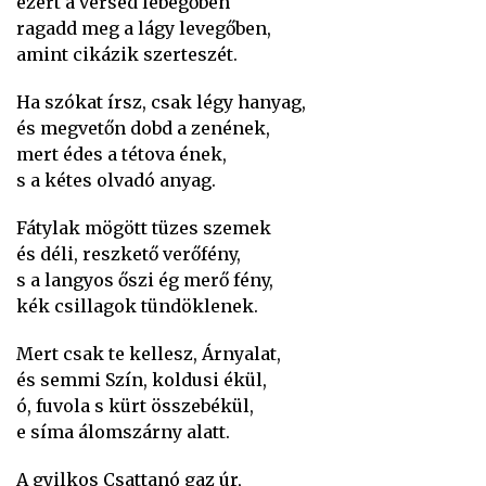
ezért a versed lebegőben
ragadd meg a lágy levegőben,
amint cikázik szerteszét.
Ha szókat írsz, csak légy hanyag,
és megvetőn dobd a zenének,
mert édes a tétova ének,
s a kétes olvadó anyag.
Fátylak mögött tüzes szemek
és déli, reszkető verőfény,
s a langyos őszi ég merő fény,
kék csillagok tündöklenek.
Mert csak te kellesz, Árnyalat,
és semmi Szín, koldusi ékül,
ó, fuvola s kürt összebékül,
e síma álomszárny alatt.
A gyilkos Csattanó gaz úr,