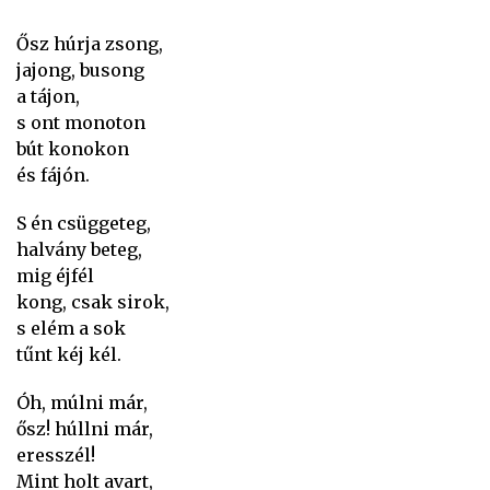
Ősz húrja zsong,
jajong, busong
a tájon,
s ont monoton
bút konokon
és fájón.
S én csüggeteg,
halvány beteg,
mig éjfél
kong, csak sirok,
s elém a sok
tűnt kéj kél.
Óh, múlni már,
ősz! húllni már,
eresszél!
Mint holt avart,