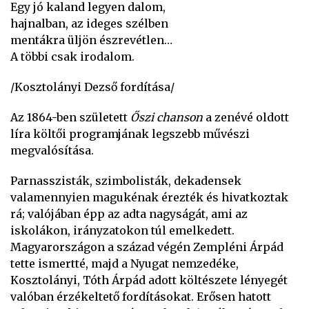
Egy jó kaland legyen dalom,
hajnalban, az ideges szélben
mentákra üljön észrevétlen…
A többi csak irodalom.
/Kosztolányi Dezső fordítása/
Az 1864-ben született
Őszi chanson
a zenévé oldott
líra költői programjának legszebb művészi
megvalósítása.
Parnasszisták, szimbolisták, dekadensek
valamennyien magukénak érezték és hivatkoztak
rá; valójában épp az adta nagyságát, ami az
iskolákon, irányzatokon túl emelkedett.
Magyarországon a század végén Zempléni Árpád
tette ismertté, majd a Nyugat nemzedéke,
Kosztolányi, Tóth Árpád adott költészete lényegét
valóban érzékeltető fordításokat. Erősen hatott