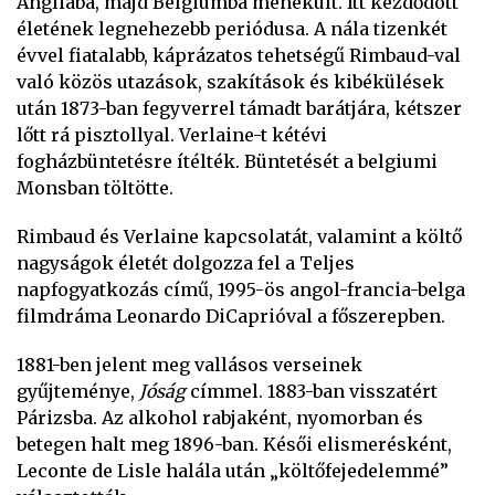
Angliába, majd Belgiumba menekült. Itt kezdődött
életének legnehezebb periódusa. A nála tizenkét
évvel fiatalabb, káprázatos tehetségű Rimbaud-val
való közös utazások, szakítások és kibékülések
után 1873-ban fegyverrel támadt barátjára, kétszer
lőtt rá pisztollyal. Verlaine-t kétévi
fogházbüntetésre ítélték. Büntetését a belgiumi
Monsban töltötte.
Rimbaud és Verlaine kapcsolatát, valamint a költő
nagyságok életét dolgozza fel a
Teljes
napfogyatkozás
című,
1995
-ös angol-francia-belga
filmdráma
Leonardo DiCaprióval
a főszerepben.
1881-ben jelent meg vallásos verseinek
gyűjteménye,
Jóság
címmel. 1883-ban visszatért
Párizsba. Az alkohol rabjaként, nyomorban és
betegen halt meg 1896-ban. Késői elismerésként,
Leconte de Lisle halála után „költőfejedelemmé”