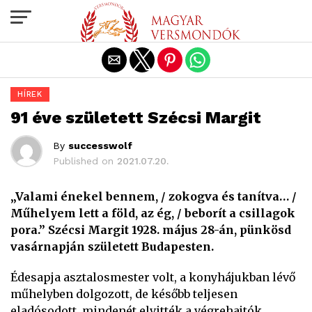
Exit mobile version
HÍREK
91 éve született Szécsi Margit
By
successwolf
Published on
2021.07.20.
„Valami énekel bennem, / zokogva és tanítva… /
Műhelyem lett a föld, az ég, / beborít a csillagok
pora.” Szécsi Margit 1928. május 28-án, pünkösd
vasárnapján született Budapesten.
Édesapja asztalosmester volt, a konyhájukban lévő
műhelyben dolgozott, de később teljesen
eladósodott, mindenét elvitték a végrehajtók.