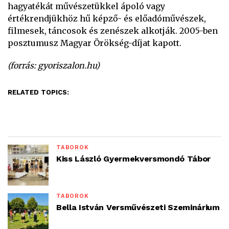
hagyatékát művészetükkel ápoló vagy
értékrendjükhöz hű képző- és előadóművészek,
filmesek, táncosok és zenészek alkotják. 2005-ben
posztumusz Magyar Örökség-díjat kapott.
(forrás: gyoriszalon.hu)
RELATED TOPICS:
TÁBOROK
Kiss László Gyermekversmondó Tábor
TÁBOROK
Bella István Versművészeti Szeminárium