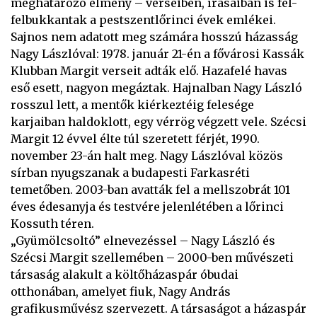
meghatározó élmény – verseiben, írásaiban is fel-
felbukkantak a pestszentlőrinci évek emlékei.
Sajnos nem adatott meg számára hosszú házasság
Nagy Lászlóval: 1978. január 21-én a fővárosi Kassák
Klubban Margit verseit adták elő. Hazafelé havas
eső esett, nagyon megáztak. Hajnalban Nagy László
rosszul lett, a mentők kiérkeztéig felesége
karjaiban haldoklott, egy vérrög végzett vele. Szécsi
Margit 12 évvel élte túl szeretett férjét, 1990.
november 23-án halt meg. Nagy Lászlóval közös
sírban nyugszanak a budapesti Farkasréti
temetőben. 2003-ban avatták fel a mellszobrát 101
éves édesanyja és testvére jelenlétében a lőrinci
Kossuth téren.
„Gyümölcsoltó” elnevezéssel – Nagy László és
Szécsi Margit szellemében – 2000-ben művészeti
társaság alakult a költőházaspár óbudai
otthonában, amelyet fiuk, Nagy András
grafikusművész szervezett. A társaságot a házaspár