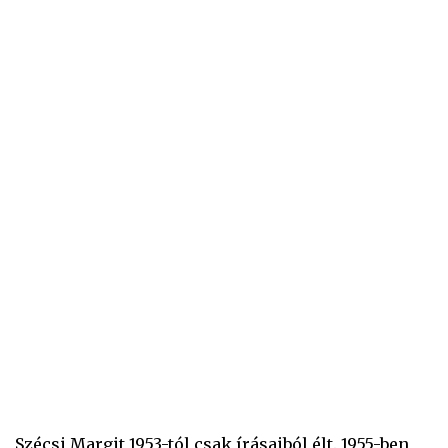
Szécsi Margit 1953-tól csak írásaiból élt. 1955-ben