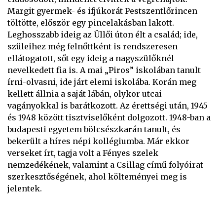
Margit gyermek- és ifjúkorát Pestszentlőrincen
töltötte, először egy pincelakásban lakott.
Leghosszabb ideig az Üllői úton élt a család; ide,
szüleihez még felnőttként is rendszeresen
ellátogatott, sőt egy ideig a nagyszülőknél
nevelkedett fia is. A mai „Piros” iskolában tanult
írni-olvasni, ide járt elemi iskolába. Korán meg
kellett állnia a saját lábán, olykor utcai
vagányokkal is barátkozott. Az érettségi után, 1945
és 1948 között tisztviselőként dolgozott. 1948-ban a
budapesti egyetem bölcsészkarán tanult, és
bekerült a híres népi kollégiumba. Már ekkor
verseket írt, tagja volt a Fényes szelek
nemzedékének, valamint a Csillag című folyóirat
szerkesztőségének, ahol költeményei meg is
jelentek.