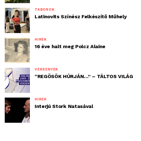
TÁBOROK
Latinovits Színész Felkészítő Műhely
HÍREK
16 éve halt meg Polcz Alaine
VERSENYEK
“REGÖSÖK HÚRJÁN…” – TÁLTOS VILÁG
HÍREK
Interjú Stork Natasával