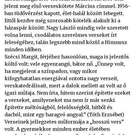
jelent meg első verseskötete Március címmel. 1956-
ban tüdővérzést kapott, élet-halál között lebegett.
Ettől kezdve még szorosabb kötelék alakult ki a
házaspár között: Nagy László mindig vele szeretett
volna lenni, csodálatos szerelmes verseket írt
feleségéhez, talán legszebb mind közül a Himnusz
minden időben.
Szécsi Margit, férjéhez hasonlóan, maga is jelentős
költő volt; vele egyenrangú, bátor nő. „Ünnep volt,
ha megjelent a színpadon, vagy mikor
kifogyhatatlan energiával ontotta nagy verseit,
verskatedrálisait, mert a dalok mellett az volt az ő
igazi műfaja. Nem írta, hitem szerint építette ezeket
a verseket, amilyeneket ma nem ír már senki.
Építette méltóságból, felelősségből, hitből és
dacból, mint egy haragvó angyal.” (Tóth Erzsébet)
Verseinek jellegzetes műformája a „hosszú vers”
volt. A gyermekkor minden ember életében