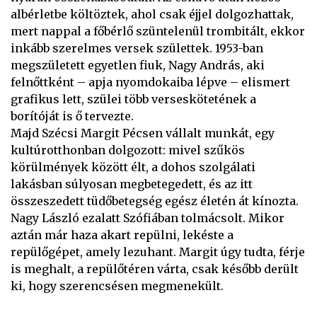
albérletbe költöztek, ahol csak éjjel dolgozhattak,
mert nappal a főbérlő szüntelenül trombitált, ekkor
inkább szerelmes versek születtek. 1953-ban
megszületett egyetlen fiuk, Nagy András, aki
felnőttként – apja nyomdokaiba lépve – elismert
grafikus lett, szülei több verseskötetének a
borítóját is ő tervezte.
Majd Szécsi Margit Pécsen vállalt munkát, egy
kultúrotthonban dolgozott: mivel szűkös
körülmények között élt, a dohos szolgálati
lakásban súlyosan megbetegedett, és az itt
összeszedett tüdőbetegség egész életén át kínozta.
Nagy László ezalatt Szófiában tolmácsolt. Mikor
aztán már haza akart repülni, lekéste a
repülőgépet, amely lezuhant. Margit úgy tudta, férje
is meghalt, a repülőtéren várta, csak később derült
ki, hogy szerencsésen megmenekült.