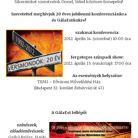
Sikereinket szeretnénk Önnel, Veled közösen ünnepelni!
Szeretettel meghívjuk 20 éves jubileumi konferenciánkra
és GálaEstünkre!
szakmai konferencia:
2012. április 14. (szombat) 10:00 óra
fergeteges színpadi show:
2012. április 15. (vasárnap): 17:00 óra
Az események helyszíne:
TEMI – Fővárosi Művelődési Ház
(Budapest XI. kerület Fehérvári út 47.)
A GálaEst fellépői
színészek,
előadóművészek:
Galkó Balázs, Hajdu