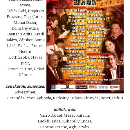
Steve,
Gubás Gabi, Pregitzer
Fruzsina, Papp János,
Mohai Gábor,
Dolmány Attila,
Deutsch Anita, Aradi
Balázs, Zámbori Soma,
Lázár Balázs, Fridrik
Noémi,
Tóth Zsóka, Havas
Judit,
Tenczler Timi, Rékai
Nándor
zenekarok, zenészek:
Kávészünet,
Gerendás Péter, Aphonia, Radványi Balázs, Dinnyés József, Firkin
költők, írók:
Varró Dániel, Mezey Katalin,
Lackfi János, Kukorelly Endre,
Baranyi Ferenc, Ágh István,