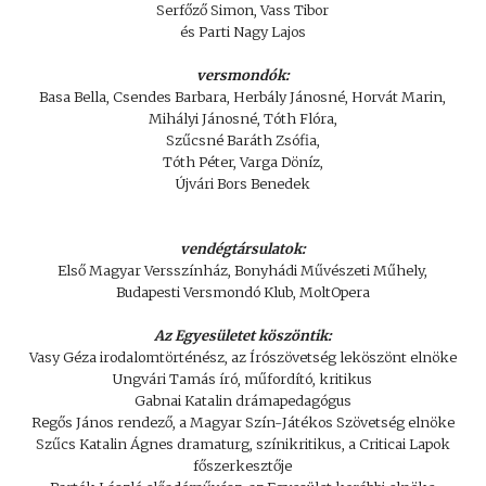
Serfőző Simon, Vass Tibor
és Parti Nagy Lajos
versmondók:
Basa Bella, Csendes Barbara, Herbály Jánosné, Horvát Marin,
Mihályi Jánosné, Tóth Flóra,
Szűcsné Baráth Zsófia,
Tóth Péter, Varga Döníz,
Újvári Bors Benedek
vendégtársulatok:
Első Magyar Versszínház, Bonyhádi Művészeti Műhely,
Budapesti Versmondó Klub, MoltOpera
Az Egyesületet köszöntik:
Vasy Géza irodalomtörténész, az Írószövetség leköszönt elnöke
Ungvári Tamás író, műfordító, kritikus
Gabnai Katalin drámapedagógus
Regős János rendező, a Magyar Szín-Játékos Szövetség elnöke
Szűcs Katalin Ágnes dramaturg, színikritikus, a Criticai Lapok
főszerkesztője