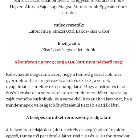
Bartók László előadóművész, az Egyesület korábbi elnöke
Hajvert Ákos, a Vajdasági Magyar Versmondók Egyesületének
elnöke
műsorvezetők:
Lutter Imre, Kinizsi Ottó, Bakos-Kiss Gábor
házigazda:
Kiss László egyesületi elnök
A konferencia programja IDE kattintva nézhető meg!
Két évtizede dolgozunk azon, hogy a felnövő generációk már
gyermekkorban megérezzék a költészet ízét, a versek
nyugalmát, a rímekbe rejtett hangulatot. Hogy a nyitott és tiszta
érzésű emberek a versekkel keressenek menedéket, ha a világ
zaját csöndbe burkolnák, és a versekből kapjanak válaszokat, ha a
mindennapok valóságát könyörtelenül tisztán akarják látni.
A belépés mindkét rendezvényre díjtalan!
A helyszínen felajánlott (akár csekély összegű) adományokért
egyedi, támogatói pecséttel ellátott régi 500 és 1000 forintosokat