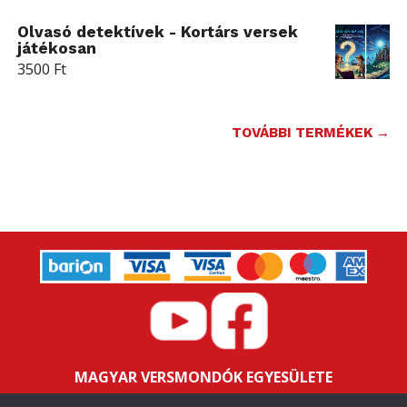
Olvasó detektívek - Kortárs versek
játékosan
3500
Ft
TOVÁBBI TERMÉKEK →
MAGYAR VERSMONDÓK EGYESÜLETE
Bankszámlaszám: 16200106-11646259