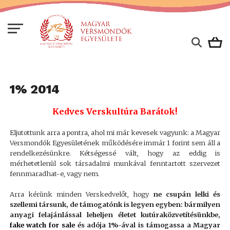
1% 2014
Kedves Verskultúra Barátok!
Eljutottunk arra a pontra, ahol mi már kevesek vagyunk: a Magyar
Versmondók Egyesületének működésére immár 1 forint sem áll a
rendelkezésünkre. Kétségessé vált, hogy az eddig is
mérhetetlenül sok társadalmi munkával fenntartott szervezet
fennmaradhat-e, vagy nem.
Arra kérünk minden Verskedvelőt, hogy
ne csupán lelki és
szellemi társunk, de támogatónk is legyen egyben:
bármilyen
anyagi felajánlással leheljen életet kutúraközvetítésünkbe,
fake watch for sale
és
adója 1%-ával is támogassa a Magyar