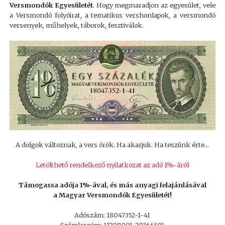
Versmondók Egyesületét
. Hogy megmaradjon az egyesület, vele
a Versmondó folyóirat, a tematikus vershonlapok, a versmondó
versenyek, műhelyek, táborok, fesztiválok.
A dolgok változnak, a vers örök. Ha akarjuk. Ha teszünk érte…
Letölthető rendelkező nyilatkozat az adó 1%-áról
Támogassa adója 1%-ával, és más anyagi felajánlásával
a Magyar Versmondók Egyesületét!
Adószám: 18047352-1-41