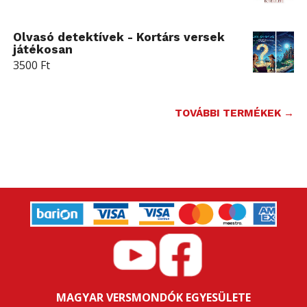
Olvasó detektívek - Kortárs versek
játékosan
3500
Ft
TOVÁBBI TERMÉKEK →
MAGYAR VERSMONDÓK EGYESÜLETE