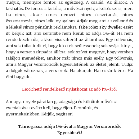
Tudjuk, mennyire fontos az egészség. A család. Az állatok. A
lakhatás.
De fontos a kultúra, a művészi nyelv, a költészet is, mert
ha nincs, akkor nincs nemzet, nincs összetartás, nincs
összetartozás, nincs lelki nyugalom.
Adjuk meg, ami a szellemé és
a léleké! Nincs pénzünk reklámokra,
fake rolex sky dweller
ezért
itt kérjük azt, ami semmibe nem kerül: az adója 1%-át. Ha nem
rendelkezik róla, akkor visszakerül az államhoz. Egy tollvonás,
ami sok tollat indít el, hogy kötetek szülessenek; sok szájat kinyit,
hogy a verset színpadra állítsa; sok szívet megnyit, hogy versben
találjon menedéket, amikor már nincs más esély. Egy tollvonás,
ami a Magyar Versmondók Egyesületének az életet jelenti. Tudja:
a dolgok változnak, a vers örök. Ha akarjuk. Ha teszünk érte. Ha
élni hagyjuk…
Letölthető rendelkező nyilatkozat az adó 1%-áról
A magyar nyelv páratlan gazdagsága és költőink művészi
zsenialitása tovább kell, hogy éljen. Bennünk, és
gyermekeinkben. Kérjük, segítsen!
Támogassa adója 1%-ával a Magyar Versmondók
Egyesületét!