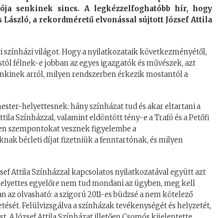
iója senkinek sincs. A legkézzelfoghatóbb hír, hogy
szló, a rekordméretű elvonással sújtott József Attila
ti színházi világot. Hogy a nyilatkozataik következményétől,
stól félnek-e jobban az egyes igazgatók és művészek, azt
enkinek arról, milyen rendszerben érkezik mostantól a
ter-helyettesnek: hány színházat tud és akar eltartani a
ttila Színházzal, valamint eldöntött tény-e a Trafó és a Petőfi
yen szempontokat vesznek figyelembe a
nak bérleti díjat fizetniük a fenntartónak, és milyen
ef Attila Színházzal kapcsolatos nyilatkozatával együtt azt
helyettes egyelőre nem tud mondani az ügyben, meg kell
an az olvasható: a szigorú 2011-es büdzsé a nem kötelező
etését. Felülvizsgálva a színházak tevékenységét és helyzetét,
. A József Attila Színházat illetően Csomós kijelentette,