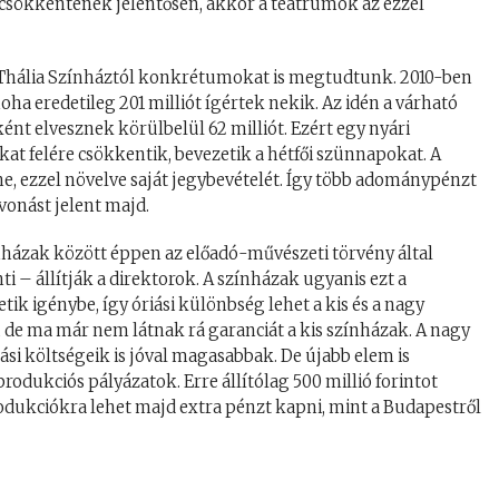
csökkentenék jelentősen, akkor a teátrumok az ezzel
 Thália Színháztól konkrétumokat is megtudtunk. 2010-ben
oha eredetileg 201 milliót ígértek nekik. Az idén a várható
íjként elvesznek körülbelül 62 milliót. Ezért egy nyári
t felére csökkentik, bevezetik a hétfői szünnapokat. A
ne, ezzel növelve saját jegybevételét. Így több adománypénzt
vonást jelent majd.
nházak között éppen az előadó-művészeti törvény által
 – állítják a direktorok. A színházak ugyanis ezt a
k igénybe, így óriási különbség lehet a kis és a nagy
de ma már nem látnak rá garanciát a kis színházak. A nagy
ási költségeik is jóval magasabbak. De újabb elem is
rodukciós pályázatok. Erre állítólag 500 millió forintot
 produkciókra lehet majd extra pénzt kapni, mint a Budapestről