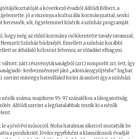
tótájékoztatóját a következő évadról Alföldi Róbert, a
jelentette: jó a viszonya a kulturális kormányzattal, senki
t keresnék, sőt, figyelemmel kísérik a színház programját.
dául, hogy még az előző kormány csökkentette tavaly tavasszal,
 a Nemzeti Színház büdzséjét. Emellett a színház korábbi
lett se áthidaló kölcsönt felvenni, se előadást elhagyni.
tott: zárt részvénytársaságból (zrt.) nonprofit zrt. lett, így
társaságiadó-kedvezménnyel járó „adománygyűjtésbe” foghat.
r szerint mintegy hatmilliárd forint áramlott így a színházi
l a nézők száma, majdnem 95-97 százalékos a látogatottság.
ér. Alföldi szerint a legfiatalabbak teszik ki a nézők
lent.
k le a jövő évi műsorról. Noha hatalmas sikerrel mutatták be
atta a produkciót. Jövőre egyébként a klasszikusok évadját