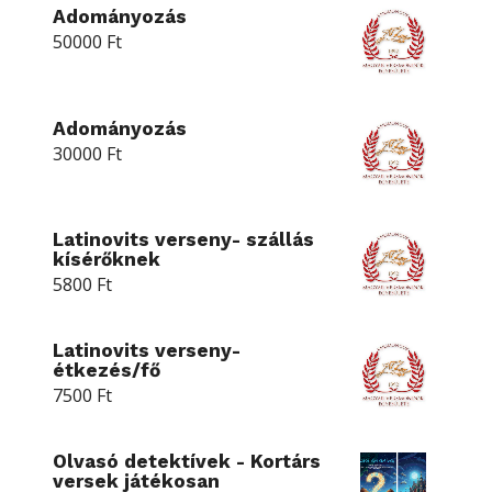
Adományozás
50000
Ft
Adományozás
30000
Ft
Latinovits verseny- szállás
kísérőknek
5800
Ft
Latinovits verseny-
étkezés/fő
7500
Ft
Olvasó detektívek - Kortárs
versek játékosan