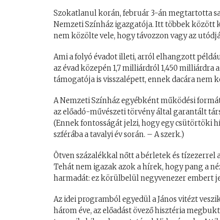
Szokatlanul korán, február 3-án megtartotta saj
Nemzeti Színház igazgatója. Itt többek között ki
nem közölte vele, hogy távozzon vagy az utódjá
Ami a folyó évadot illeti, arról elhangzott pél
az évad közepén 1,7 milliárdról 1,450 milliárdra
támogatója is visszalépett, ennek dacára nem kel
A Nemzeti Színház egyébként működési formát vál
az előadó-művészeti törvény által garantált 
(Ennek fontosságát jelzi, hogy egy csütörtöki hí
szférába a tavalyi év során. – A szerk.)
Ötven százalékkal nőtt a bérletek és tízezerre
Tehát nem igazak azok a hírek, hogy pang a nézőt
harmadát: ez körülbelül negyvenezer embert je
Az idei programból egyedül a János vitézt veszi
három éve, az előadást övező hisztéria megbukt