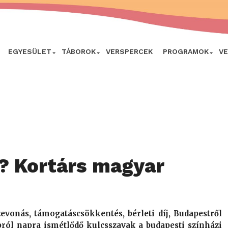
EGYESÜLET
TÁBOROK
VERSPERCEK
PROGRAMOK
V
k? Kortárs magyar
evonás, támogatáscsökkentés, bérleti díj, Budapestről
ról napra ismétlődő kulcsszavak a budapesti színházi