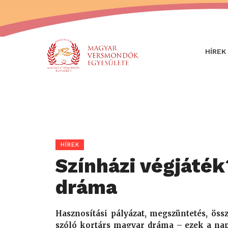
HÍREK
HÍREK
Színházi végjáté
dráma
Hasznosítási pályázat, megszüntetés, össz
szóló kortárs magyar dráma – ezek a nap