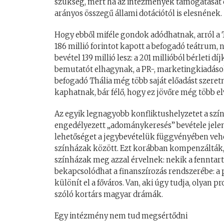
szükség, mert ha az intézmények támogatását 
arányos összegű állami dotációtól is elesnének.
Hogy ebből miféle gondok adódhatnak, arról a
186 millió forintot kapott a befogadó teátrum, n
bevétel 139 millió lesz: a 201 millióból bérleti d
bemutatót elhagynak, a PR-, marketingkiadásoka
befogadó Thália még több saját előadást szeret
kaphatnak, bár félő, hogy ez jövőre még több el
Az egyik legnagyobb konfliktushelyzetet a szí
engedélyezett „adománykeresés” bevétele jelenti
lehetőséget a jegybevételük függvényében veheti
színházak között. Ezt korábban kompenzálták, 
színházak meg azzal érvelnek: nekik a fenntart
bekapcsolódhat a finanszírozás rendszerébe: a p
különít el a főváros. Van, aki úgy tudja, olyan
szóló kortárs magyar drámák.
Egy intézmény nem tud megsértődni