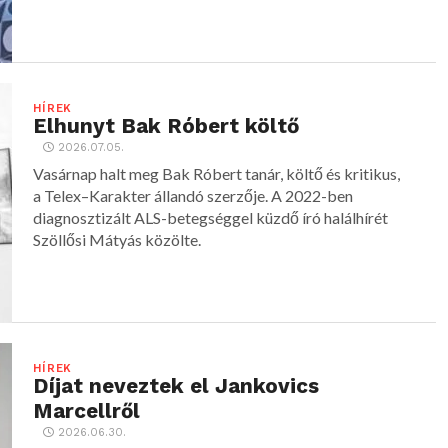
HÍREK
Elhunyt Bak Róbert költő
2026.07.05.
Vasárnap halt meg Bak Róbert tanár, költő és kritikus,
a Telex–Karakter állandó szerzője. A 2022-ben
diagnosztizált ALS-betegséggel küzdő író halálhírét
Szöllősi Mátyás közölte.
HÍREK
Díjat neveztek el Jankovics
Marcellről
2026.06.30.