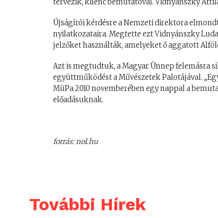
tervezik, kilenc bemutatóval. Vidnyánszky Attil
Újságírói kérdésre a Nemzeti direktora elmond
nyilatkozataira. Megtette ezt Vidnyánszky Lud
jelzőket használták, amelyeket ő aggatott Alföl
Azt is megtudtuk, a Magyar Ünnep felemásra si
együttműködést a Művészetek Palotájával. „Eg
MüPa 2010 novemberében egy nappal a bemutató
előadásuknak.
forrás: nol.hu
További Hírek