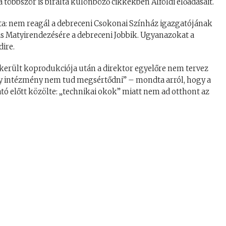
a többször is bírálta különböző cikkekben Alföldi előadásait.
ta: nem reagál a debreceni Csokonai Színház igazgatójának
as Matyirendezésére a debreceni Jobbik. Ugyanazokat a
dire.
került koprodukciója után a direktor egyelőre nem tervez
y intézmény nem tud megsértődni” – mondta arról, hogy a
 előtt közölte: „technikai okok” miatt nem ad otthont az