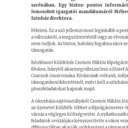
szcénában. Egy biztos: pontos informác
lemondott igazgatói mandátumáról Méhes Lá
Színház direktora.
Félelem. Ez a szó jellemzi most leginkább a pes
a változástól, a megszüntetéstől vagy az elvoná
nem tudjuk. Az biztos, halvány fogalma sincs s
támogatás.
Kérdéssort küldtünk Csomós Miklós főpolgármes
főváros, hánytól akarmegválni,mi lesz a József A
Csarnok összevonása. Kíváncsiak voltunk, mil
támogatáscsökkentésnél, miért kell a színházak
pluszfeladatokat kapnak majd.
A városháza sajtóosztályáról Csomós Miklós Józs
az üzenetet küldték: többet a főpolgármester-
várnia a végleges költségvetést. A nyilatkozatb
feladatok revíziójára kényszerítette a város vez
differenciáltan akarják csökkenteni a támogatást