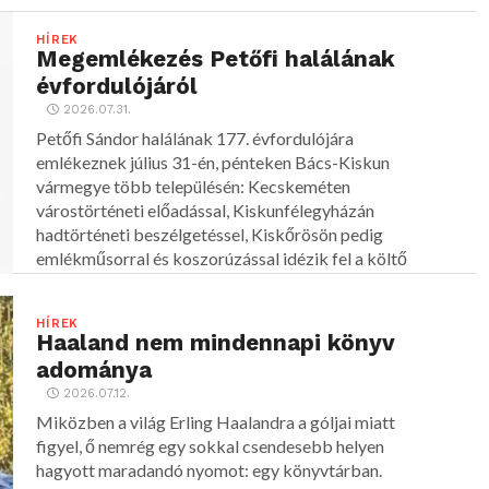
HÍREK
Megemlékezés Petőfi halálának
évfordulójáról
2026.07.31.
Petőfi Sándor halálának 177. évfordulójára
emlékeznek július 31-én, pénteken Bács-Kiskun
vármegye több településén: Kecskeméten
várostörténeti előadással, Kiskunfélegyházán
hadtörténeti beszélgetéssel, Kiskőrösön pedig
emlékműsorral és koszorúzással idézik fel a költő
alakját.
HÍREK
Haaland nem mindennapi könyv
adománya
2026.07.12.
Miközben a világ Erling Haalandra a góljai miatt
figyel, ő nemrég egy sokkal csendesebb helyen
hagyott maradandó nyomot: egy könyvtárban.