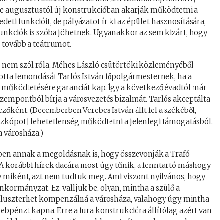
 de augusztustól új konstrukcióban akarják működtetni a
eti funkcióit, de pályázatot ír ki az épület hasznosítására,
unkciók is szóba jöhetnek. Ugyanakkor az sem kizárt, hogy
 tovább a teátrumot.
n nem szól róla, Méhes László csütörtöki közleményéből
nlotta lemondását Tarlós István főpolgármesternek, ha a
 működtetésére garanciát kap. Így a következő évadtól már
szempontból bírja a városvezetés bizalmát. Tarlós akceptálta
ezőként. (Decemberben Verebes István állt fel a székéből,
oszkópot] lehetetlenség működtetni a jelenlegi támogatásból.
 a városháza.)
ében annak a megoldásnak is, hogy összevonják a Trafó –
 A korábbi hírek dacára most úgy tűnik, a fenntartó máshogy
 miként, azt nem tudtuk meg. Ami viszont nyilvános, hogy
 önkormányzat. Ez, valljuk be, olyan, mintha a szülő a
a pluszterhet kompenzálná a városháza, valahogy úgy, mintha
sebpénzt kapna. Erre a fura konstrukcióra állítólag azért van