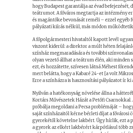
hogy Budapest garantálja az évad befejezését,
teátrumot. A főváros megtartja az intézmény ered
és magántőke bevonását reméli – ezzel egyéb f
pályázati kiírás nélkül, más módon működtetik
A főpolgármesteri hivataltól kapott levél ugya
viszont kiderül: a direktor a múlt héten felajá
színház megmaradására és további színvonalas
olyan vezető állhat a teátrum élén, aki minden 
ezt, és hozzátette, szívesen látná Méhest főrend
mert belátta, hogy a Kabaré 24-et [a volt Mikr
Erre a színházra is hasznosítási pályázatot ír ki
Nyilván a hatékonyság növelése állna a hátter
Kortárs Művészetek Házát a Petőfi Csarnokkal.
próbálja megoldani a Pecsa problémáját – hogy
saját színházaitól kérne bérleti díjat a fővárosi
gyerekétől követelne lakbért. Úgy hírlik, ezt 
a gyerek az elkért lakbérért kárpótlásul több z