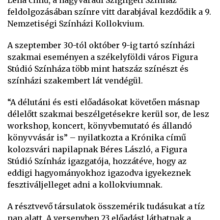
Léna című, a nagyváradi Szigligeti Színház
feldolgozásában színre vitt darabjával kezdődik a 9.
Nemzetiségi Színházi Kollokvium.
A szeptember 30-tól október 9-ig tartó színházi
szakmai eseményen a székelyföldi város Figura
Stúdió Színháza több mint hatszáz színészt és
színházi szakembert lát vendégül.
“A délutáni és esti előadásokat követően másnap
délelőtt szakmai beszélgetésekre kerül sor, de lesz
workshop, koncert, könyvbemutató és állandó
könyvvásár is” – nyilatkozta a Krónika című
kolozsvári napilapnak Béres László, a Figura
Stúdió Színház igazgatója, hozzátéve, hogy az
eddigi hagyományokhoz igazodva igyekeznek
fesztiváljelleget adni a kollokviumnak.
A résztvevő társulatok összemérik tudásukat a tíz
nap alatt. A versenyben 23 előadást láthatnak a