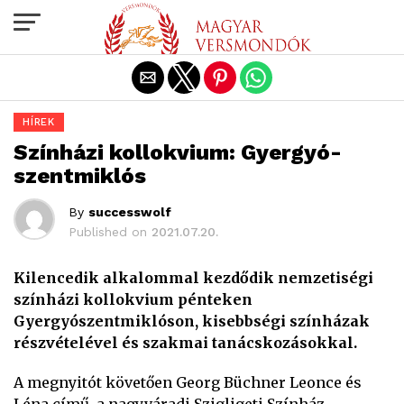
Exit mobile version
HÍREK
Színházi kollokvium: Gyergyó-
szentmiklós
By
successwolf
Published on
2021.07.20.
Kilencedik alkalommal kezdődik nemzetiségi
színházi kollokvium pénteken
Gyergyószentmiklóson, kisebbségi színházak
részvételével és szakmai tanácskozásokkal.
A megnyitót követően Georg Büchner Leonce és