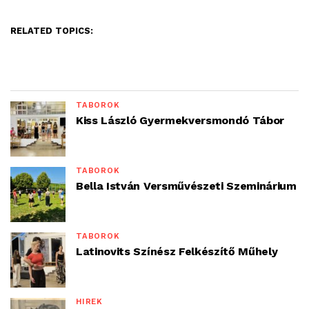
RELATED TOPICS:
TÁBOROK
Kiss László Gyermekversmondó Tábor
TÁBOROK
Bella István Versművészeti Szeminárium
TÁBOROK
Latinovits Színész Felkészítő Műhely
HÍREK