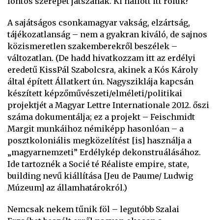
fontos szerepet játszanak. Ki hallott itt róluk?
A sajátságos csonkamagyar vakság, elzártság,
tájékozatlanság – nem a gyakran kiváló, de sajnos
közismeretlen szakemberekről beszélek –
változatlan. (De hadd hivatkozzam itt az erdélyi
eredetű KissPál Szabolcsra, akinek a Kós Károly
által épített Állatkert ún. Nagysziklája kapcsán
készített képzőművészeti/elméleti/politikai
projektjét a Magyar Lettre Internationale 2012. őszi
száma dokumentálja; ez a projekt – Feischmidt
Margit munkáihoz némiképp hasonlóan – a
posztkoloniális megközelítést [is] használja a
„magyarnemzeti” Erdélykép dekonstruálásához.
Ide tartoznék a Socié té Réaliste empire, state,
building nevű kiállítása [Jeu de Paume/ Ludwig
Múzeum] az államhatárokról.)
Nemcsak nekem tűnik föl – legutóbb Szalai