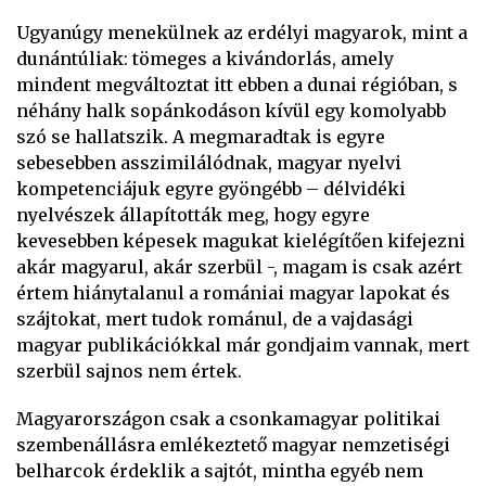
Ugyanúgy menekülnek az erdélyi magyarok, mint a
dunántúliak: tömeges a kivándorlás, amely
mindent megváltoztat itt ebben a dunai régióban, s
néhány halk sopánkodáson kívül egy komolyabb
szó se hallatszik. A megmaradtak is egyre
sebesebben asszimilálódnak, magyar nyelvi
kompetenciájuk egyre gyöngébb – délvidéki
nyelvészek állapították meg, hogy egyre
kevesebben képesek magukat kielégítően kifejezni
akár magyarul, akár szerbül -, magam is csak azért
értem hiánytalanul a romániai magyar lapokat és
szájtokat, mert tudok románul, de a vajdasági
magyar publikációkkal már gondjaim vannak, mert
szerbül sajnos nem értek.
Magyarországon csak a csonkamagyar politikai
szembenállásra emlékeztető magyar nemzetiségi
belharcok érdeklik a sajtót, mintha egyéb nem