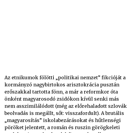
Az etnikumok fölötti „politikai nemzet” fikcióját a
kormányzó nagybirtokos arisztokrácia pusztán
erőszakkal tartotta fönn, a már a reformkor óta
önként magyarosodó zsidókon kívül senki más
nem asszimilálódott (még az előrehaladott szlovák
beolvadás is megállt, sőt: visszafordult). A brutális
„magyarosítás” iskolabezárásokat és hűtlenségi
pöröket jelentett, a román és ruszin görögkeleti