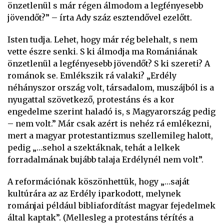
önzetlenül s már régen álmodom a legfényesebb
jövendőt?” – írta Ady száz esztendővel ezelőtt.
Isten tudja. Lehet, hogy már rég belehalt, s nem
vette észre senki. S ki álmodja ma Romániának
önzetlenül a legfényesebb jövendőt? S ki szereti? A
románok se. Emlékszik rá valaki? „Erdély
néhányszor ország volt, társadalom, muszájból is a
nyugattal szövetkező, protestáns és a kor
engedelme szerint haladó is, s Magyarország pedig
– nem volt.” Már csak azért is nehéz rá emlékezni,
mert a magyar protestantizmus szellemileg halott,
pedig „…sehol a szektáknak, tehát a lelkek
forradalmának bujább talaja Erdélynél nem volt”.
A reformációnak köszönhettük, hogy „…saját
kultúrára az az Erdély iparkodott, melynek
románjai például bibliafordítást magyar fejedelmek
által kaptak”. (Mellesleg a protestáns térítés a