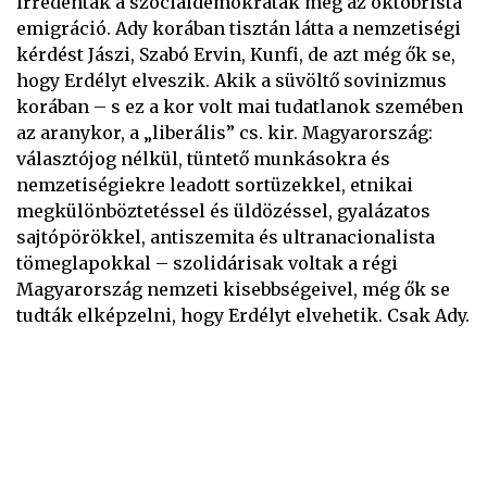
irredenták a szociáldemokraták meg az októbrista
emigráció. Ady korában tisztán látta a nemzetiségi
kérdést Jászi, Szabó Ervin, Kunfi, de azt még ők se,
hogy Erdélyt elveszik. Akik a süvöltő sovinizmus
korában – s ez a kor volt mai tudatlanok szemében
az aranykor, a „liberális” cs. kir. Magyarország:
választójog nélkül, tüntető munkásokra és
nemzetiségiekre leadott sortüzekkel, etnikai
megkülönböztetéssel és üldözéssel, gyalázatos
sajtópörökkel, antiszemita és ultranacionalista
tömeglapokkal – szolidárisak voltak a régi
Magyarország nemzeti kisebbségeivel, még ők se
tudták elképzelni, hogy Erdélyt elvehetik. Csak Ady.