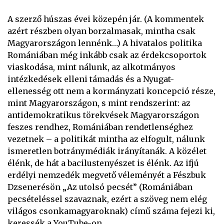
A szerző húszas évei közepén jár. (A kommentek
azért részben olyan borzalmasak, mintha csak
Magyarországon lennénk…) A hivatalos politika
Romániában még inkább csak az érdekcsoportok
viaskodása, mint nálunk, az alkotmányos
intézkedések elleni támadás és a Nyugat-
ellenesség ott nem a kormányzati koncepció része,
mint Magyarországon, s mint rendszerint: az
antidemokratikus törekvések Magyarországon
feszes rendhez, Romániában rendetlenséghez
vezetnek – a politikát mintha az elfogult, nálunk
ismeretlen botránymédiák irányítanák. A közélet
élénk, de hát a bacilustenyészet is élénk. Az ifjú
erdélyi nemzedék megvető véleményét a Fészbuk
Dzsenerésön „Az utolsó pecsét” (Romániában
pecsételéssel szavaznak, ezért a szöveg nem elég
világos csonkamagyaroknak) című száma fejezi ki,
keressék a YouTube-on.