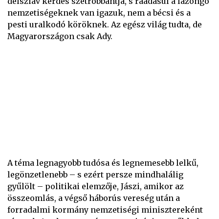
délszláv kérdés szétrobbantja, s ráadásul a lázongó
nemzetiségeknek van igazuk, nem a bécsi és a
pesti uralkodó köröknek. Az egész világ tudta, de
Magyarországon csak Ady.
A téma legnagyobb tudósa és legnemesebb lelkű,
legönzetlenebb – s ezért persze mindhalálig
gyűlölt – politikai elemzője, Jászi, amikor az
összeomlás, a végső háborús vereség után a
forradalmi kormány nemzetiségi minisztereként