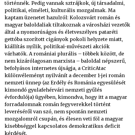
történnék. Pedig vannak sztrájkok, új társadalmi,
politikai, elméleti, kulturális mozgalmak. Ma
kaptam üzenetet hazulról: Kolozsvárt román és
magyar baloldaliak tiltakoznak a városházi vezetők
által a nyomorúságos és életveszélyes pataréti
gettóba szorított cigányok pokoli helyzete miatt,
kiállítás nyílik, politikai-művészeti akciók
várhatók. A romániai plurális – többek között, de
nem kizárólagosan marxista – baloldal népszerű,
befolyásos internetes újságja, a CriticAtac
különvéleményt nyilvánít a december 1-jei román
nemzeti ünnep (az Erdély és Románia egyesülését
kimondó gyulafehérvári nemzeti gyűlés
évfordulója) ügyében, kimondva, hogy itt a magyar
forradalomnak román fegyverekkel történt
leveréséről van szó, nem spontán nemzeti
mozgalomról csupán, és élesen veti föl a magyar
kisebbséggel kapcsolatos demokratikus deficit
kérdését.