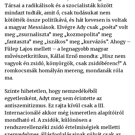
Társai a radikálisok és a szocialisták között
mindazt tudták, amit ő, csak tudásukat nem
kötötték össze politikává, és hát kevesen is voltak
a magyar Messiások. Elvégre Ady csak „poéta” volt
meg „zsurnaliszta” meg „kozmopolita” meg
„fantaszta” meg „iszákos” meg „kurvázós”. Ahogy –
Fülep Lajos mellett – a legnagyobb magyar
művészetkritikus, Kállai Ernő mondta: „Hisz nem
vagyok én zsidó, könyörgök, csak zsidóbérenc!” A
romkocsmák homályán mereng, mondanák róla
ma.
Szinte hihetetlen, hogy nemzedékéből
egyetlenként, Adyt meg sem érintette az
antiszemitizmus. Ez rajta kívül csak a III.
Internacionálé akkor még ismeretlen alapítóiról
mondható el. A zsidók, különösen a
rendszerellenzéki zsidó értelmiségiek melletti
szenvedelmes állásfoglalásainak súlyát csak az