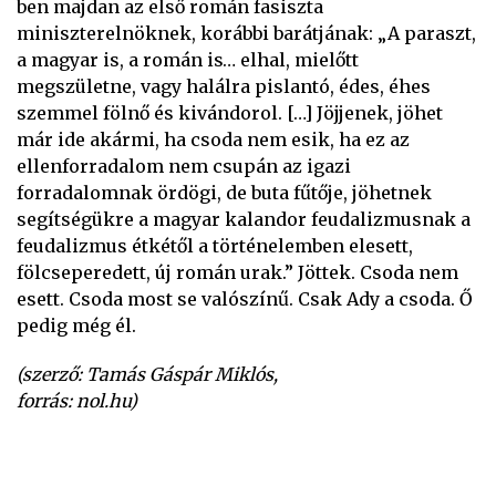
ben majdan az első román fasiszta
miniszterelnöknek, korábbi barátjának: „A paraszt,
a magyar is, a román is… elhal, mielőtt
megszületne, vagy halálra pislantó, édes, éhes
szemmel fölnő és kivándorol. […] Jöjjenek, jöhet
már ide akármi, ha csoda nem esik, ha ez az
ellenforradalom nem csupán az igazi
forradalomnak ördögi, de buta fűtője, jöhetnek
segítségükre a magyar kalandor feudalizmusnak a
feudalizmus étkétől a történelemben elesett,
fölcseperedett, új román urak.” Jöttek. Csoda nem
esett. Csoda most se valószínű. Csak Ady a csoda. Ő
pedig még él.
(szerző: Tamás Gáspár Miklós,
forrás: nol.hu)