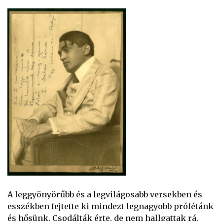
A leggyönyörűbb és a legvilágosabb versekben és
esszékben fejtette ki mindezt legnagyobb prófétánk
és hősünk. Csodálták érte, de nem hallgattak rá.