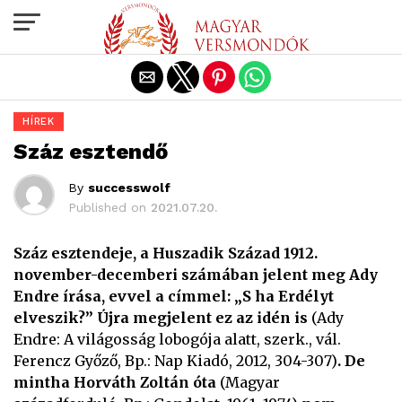
Exit mobile version
HÍREK
Száz esztendő
By
successwolf
Published on
2021.07.20.
Száz esztendeje, a Huszadik Század 1912.
november-decemberi számában jelent meg Ady
Endre írása, evvel a címmel: „S ha Erdélyt
elveszik?” Újra megjelent ez az idén is
(Ady
Endre: A világosság lobogója alatt, szerk., vál.
Ferencz Győző, Bp.: Nap Kiadó, 2012, 304-307)
. De
mintha Horváth Zoltán óta
(Magyar