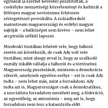
egyházat (a szerbet kevésbé) pusztították, a
csekélyke nemzetiségi közvéleményt és kultúrát a
fölényes magyar sovinizmus folytonos
sértegetéssel provokálta. A századforduló
mainstream magyarországi és erdélyi magyar
sajtóját – a balközépet sem kivéve – nem lehet
arcpirulás nélkül lapozni.
Mindenki tisztában lehetett vele, hogy háború
esetén mi következik, de csak Ady volt vele
tisztában, mint ahogy avval is, hogy az uralkodó
osztály inkább vállalja a háborút és a történelmi
Magyarország pusztulását, mintsem a demokrácia
sikerét, amelynek egyetlen esélye – ezt is csak Ady
tudta – nem lehet más, mint a forradalom. Ady
tudta azt is, Magyarországot csak a demokratikus,
a szocialista forradalom mentheti meg, a föderáció,
az egyenlőség, az autonómia – meg azt is, hogy
forradalom nem lesz a katasztrófa előtt.