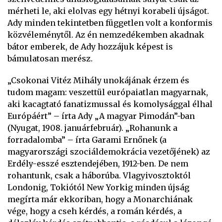
mérheti le, aki elolvas egy hétnyi korabeli újságot.
Ady minden tekintetben független volt a konformis
közvéleménytől. Az én nemzedékemben akadnak
bátor emberek, de Ady hozzájuk képest is
bámulatosan merész.
„Csokonai Vitéz Mihály unokájának érzem és
tudom magam: veszettül európaiatlan magyarnak,
aki kacagtató fanatizmussal és komolysággal élhal
Európáért” – írta Ady „A magyar Pimodán”-ban
(Nyugat, 1908. januárfebruár). „Rohanunk a
forradalomba” – írta Garami Ernőnek (a
magyarországi szociáldemokrácia vezetőjének) az
Erdély-esszé esztendejében, 1912-ben. De nem
rohantunk, csak a háborúba. Vlagyivosztoktól
Londonig, Tokiótól New Yorkig minden újság
megírta már ekkoriban, hogy a Monarchiának
vége, hogy a cseh kérdés, a román kérdés, a