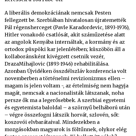
A liberális demokráciának nemcsak Pesten
fellegzett be. Szerbiában hivatalosan újratemették
Pál régensherceget (Pavle Karadordevic, 1893-1976),
Hitler vonakodó csatlósát, akit száműzetése alatt
az angolok Kenyába internáltak, a kormány és az
ortodox püspöki kar jelenlétében; küszöbön áll a
kollaboránsként kivégzett csetnik vezér,
DrazaMihajlovic (1893-1946) rehabilitálása.
Azonban Újvidéken összdélszláv konferencia volt
novemberben a történelmi revizionizmus ellen –
magam is jelen voltam -, az értelmiség nem hagyja
magát, nemcsak a nacionalisták látszanak, noha
persze ők ma a legerősebbek. A szerbiai egyetemi
és egyetemista baloldal – a szörnyű belháború után
– végre összefogni látszik horvát, szlovén, sőt:
koszovói elvbarátaival. Mindezekben a
mozgásokban magyarok is föltűnnek, olykor elég