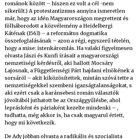
románok között – hiszen ez volt a cél -nem
sikerült.) A protestantizmus annyira ismeretlen
már, hogy az idén Magyarországon megrettent és
fölháborodott a közvélemény a Heidelbergi
Káténak (1563) – a református dogmatika
összefoglalásának – azon a régi, egyszerű tételén,
hogy a mise: istenkáromlás. Ha valaki figyelmesen
olvasta Jászi és Kunfi írásait a magyarországi
nemzetiségi kérdésről, aki hallott Mocsáry
Lajosnak, a Függetlenségi Párt hajdani elnökének a
sorsáról – akit kiközösítettek, miután szóvá tette a
nemzetiségekkel szembeni igazságtalanságokat, s
aki ezért csak a karánsebesi román választók
jóvoltából juthatott be az Országgyűlésbe, ahol
leprásként és páriaként kezelte mindenki – ,
tudhatta, még akkor is, ha csak magyarul értett,
hogy mi következik.
De Ady jobban olvasta a radikális és szocialista