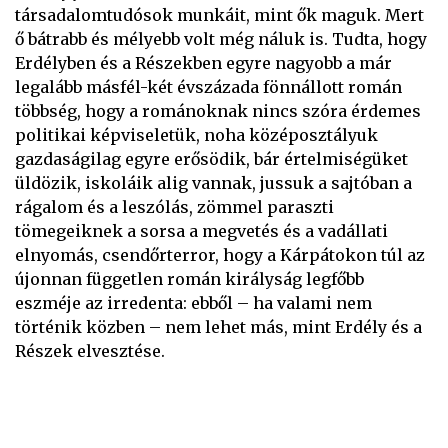
társadalomtudósok munkáit, mint ők maguk. Mert
ő bátrabb és mélyebb volt még náluk is. Tudta, hogy
Erdélyben és a Részekben egyre nagyobb a már
legalább másfél-két évszázada fönnállott román
többség, hogy a románoknak nincs szóra érdemes
politikai képviseletük, noha középosztályuk
gazdaságilag egyre erősödik, bár értelmiségüket
üldözik, iskoláik alig vannak, jussuk a sajtóban a
rágalom és a leszólás, zömmel paraszti
tömegeiknek a sorsa a megvetés és a vadállati
elnyomás, csendőrterror, hogy a Kárpátokon túl az
újonnan független román királyság legfőbb
eszméje az irredenta: ebből – ha valami nem
történik közben – nem lehet más, mint Erdély és a
Részek elvesztése.