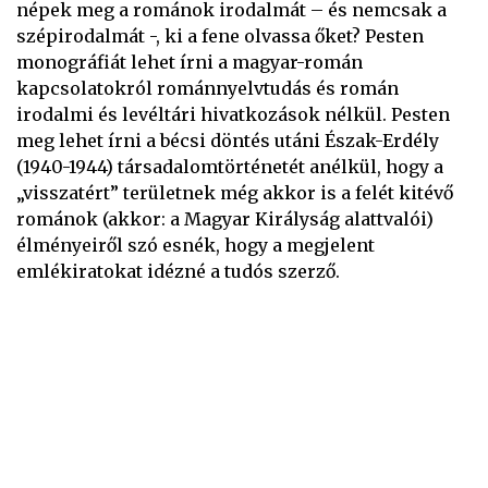
népek meg a románok irodalmát – és nemcsak a
szépirodalmát -, ki a fene olvassa őket? Pesten
monográfiát lehet írni a magyar-román
kapcsolatokról románnyelvtudás és román
irodalmi és levéltári hivatkozások nélkül. Pesten
meg lehet írni a bécsi döntés utáni Észak-Erdély
(1940-1944) társadalomtörténetét anélkül, hogy a
„visszatért” területnek még akkor is a felét kitévő
románok (akkor: a Magyar Királyság alattvalói)
élményeiről szó esnék, hogy a megjelent
emlékiratokat idézné a tudós szerző.