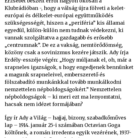
Erzsébet beszélt erről nagyon okosan a
Klubrádióban -, hogy a válság újra fölveti a kelet-
európai és délkelet-európai együttműködés
szükségességét, hiszen a „periféria” kis államai
egyedül, külön-külön nem tudnak védekezni, ki
vannak szolgáltatva a gazdagabb és erősebb
„centrumnak”. De ez a vakság, nemtörődömség,
közöny csak a sovinizmus kezére játszik. Ady írja
Erdély-esszéje végén: „Hogy múljanak el, oh, már a
srapneles igazságok, s hogy engedjenek bennünket
a magunk srapneleivel, emberszerető és
fölszabadító munkánkkal tovább munkálkodni
nemzettelen népboldogságokért.” Nemzettelen
népboldogságok – ki meri ezt ma lenyomtatni,
hacsak nem idézet formájában?
Így ír Ady a Világ – hajjaj, bizony, szabadkőműves
lap – 1914. január 25-i számában Octavian Goga
költőnek, a román irredenta egyik vezérének, 1937-