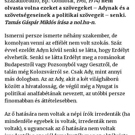
századforduló, Bp.: Gondolat, 1961, 1974)
nem
olvasta volna ezeket a szövegeket – Adynak és a
szövetségeseinek a politikai szövegeit – senki.
Tamás Gáspár Miklós írása a nol.hu-n.
Ismerni persze ismerte néhány szakember, de
komolyan venni az effélét nem volt szokás. Száz
évvel ezelőtt Adyn kívül senki se látta, hogy Erdélyt
elvehetik. Senki se látta Erdélyt meg a románokat
Budapestről vagy Pozsonyból vagy Gesztről, de
talán még Kolozsvárról se. Csak Ady, mint annyi
más dologban. Az az Ady, akit a két világháború
között a hivatalosság, de végül még a Nyugat is
politikai analfabétának nevezett, az utóbbi persze
finomabban és áttételesebben.
Az ő hatására nem voltak a népi írók irredenták (ha
mindenféle egyebek is voltak, irredenták nem
voltak), s ugyancsak az ő hatására nem voltak