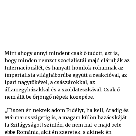
Mint ahogy annyi mindent csak ő tudott, azt is,
hogy minden nemzet szocialistái majd elárulják az
Internacionálét, és hanyatt-homlok rohannak az
imperialista világháborúba együtt a reakcióval, az
ipari nagytőkével, a császárokkal, az
államegyházakkal és a szoldateszkával. Csak ő
nem állt be őrjöngő népek közepébe.
„Hiszen én nektek adom Erdélyt, ha kell, Aradig és
Mármarosszigetig is, a magam külön hazácskáját
[a Szilágyságot] szintén, de nem hal-e majd bele
ebbe Románia, akit én szeretek, s akinek én