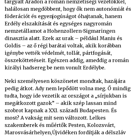
tárgyalt Aradon a román nemzetiségi vezetőkkel,
halálosan megdöbbent, hogy ők nem autonómiát és
föderációt és egyenjogúságot óhajtanak, hanem
Erdély elszakítását és egységes nagyromán
nemzetállamot a Hohenzollern-Sigmaringen
dinasztia alatt. Ezek az urak – például Maniu és
Goldis – az ő régi barátai voltak, akik korábban
igénybe vették védelmét, tollát, pártfogását,
összeköttetéseit. Egészen addig, ameddig a román
királyi hadsereg be nem vonult Erdélybe.
Neki személyesen köszönetet mondtak, hazájára
pedig átkot. Ady nem lepődött volna meg. Ő mindig
tudta, hogy ide vezetik az országot a „sírjukban is
megátkozott gazok” – akik szép lassan mind
szobrot kapnak a XXI. századi Budapesten. És
most? A vakság mit sem változott. Lelkes
szakemberek és műértők Pesten, Kolozsvárt,
Marosvásárhelyen,Újvidéken fordítják a délszláv