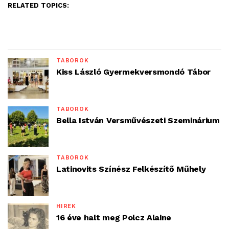
RELATED TOPICS:
TÁBOROK
Kiss László Gyermekversmondó Tábor
TÁBOROK
Bella István Versművészeti Szeminárium
TÁBOROK
Latinovits Színész Felkészítő Műhely
HÍREK
16 éve halt meg Polcz Alaine