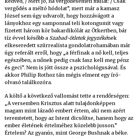
kedved, / Mert jó, ha vergődésemen mulat: / Csak
vergődés a méltó hódolat”, mert már a kamasz
József sem úgy udvarolt, hogy hozzávágott a
lányokhoz egy samponnal teli kotongumit vagy
fizetett három kör bakardikólát az Ötkertben, bár
tíz évvel később a
Szabad-ötletek jegyzéké
nek
elkeseredett szürrealista gondolatrohamában már
úgy referált erről, hogy „a férfinak a nő kell, teljes
egészében, a nőnek pedig csak fasz kell meg pénz
és geci”. Nem is jött össze a pszichológusával. És
akkor Philip Rothoz tán mégis elment egy író-
olvasó találkozóra.
A költő a következő vallomást tette a rendőrségen:
„A versemben Krisztus alatt tulajdonképpen
magam mint lázadó embert értem, aki nem azért
teremtetett, hogy az Istent dicsőítse, hanem hogy az
ember életének értelméhez közelebb jusson.”
Értelem? Az gyanús, mint George Bushnak a béke.