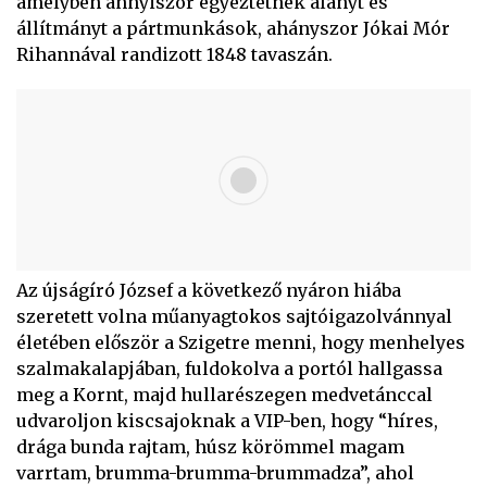
amelyben annyiszor egyeztetnek alanyt és
állítmányt a pártmunkások, ahányszor Jókai Mór
Rihannával randizott 1848 tavaszán.
Az újságíró József a következő nyáron hiába
szeretett volna műanyagtokos sajtóigazolvánnyal
életében először a Szigetre menni, hogy menhelyes
szalmakalapjában, fuldokolva a portól hallgassa
meg a Kornt, majd hullarészegen medvetánccal
udvaroljon kiscsajoknak a VIP-ben, hogy “híres,
drága bunda rajtam, húsz körömmel magam
varrtam, brumma-brumma-brummadza”, ahol