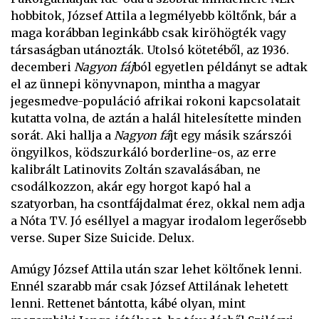
hobbitok, József Attila a legmélyebb költőnk, bár a
maga korábban leginkább csak kiröhögték vagy
társaságban utánozták. Utolsó kötetéből, az 1936.
decemberi
Nagyon fáj
ból egyetlen példányt se adtak
el az ünnepi könyvnapon, mintha a magyar
jegesmedve-populáció afrikai rokoni kapcsolatait
kutatta volna, de aztán a halál hitelesítette minden
sorát. Aki hallja a
Nagyon fá
jt egy másik szárszói
öngyilkos, ködszurkáló borderline-os, az erre
kalibrált Latinovits Zoltán szavalásában, ne
csodálkozzon, akár egy horgot kapó hal a
szatyorban, ha csontfájdalmat érez, okkal nem adja
a Nóta TV. Jó eséllyel a magyar irodalom legerősebb
verse. Super Size Suicide. Delux.
Amúgy József Attila után szar lehet költőnek lenni.
Ennél szarabb már csak József Attilának lehetett
lenni. Rettenet bántotta, kábé olyan, mint