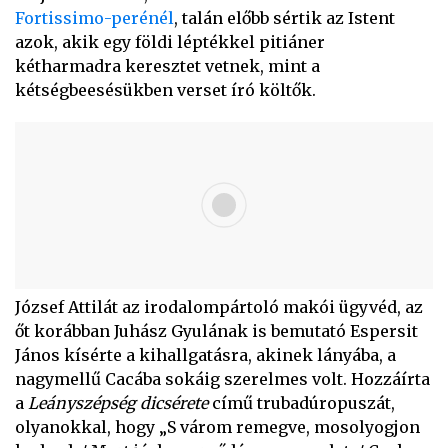
Fortissimo-perénél
, talán előbb sértik az Istent
azok, akik egy földi léptékkel pitiáner
kétharmadra keresztet vetnek, mint a
kétségbeesésükben verset író költők.
József Attilát az irodalompártoló makói ügyvéd, az
őt korábban Juhász Gyulának is bemutató Espersit
János kísérte a kihallgatásra, akinek lányába, a
nagymellű Cacába sokáig szerelmes volt. Hozzáírta
a
Leányszépség dicsérete
című trubadúropuszát,
olyanokkal, hogy „S várom remegve, mosolyogjon