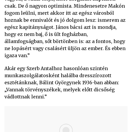
csak. De ő nagyon optimista. Mindenesetre Makón
fogom leülni, mert akkor itt az egész városból
hoznak be ennivalót és jó dolgom lesz: ismerem az
egész kapitányságot. János bácsi azt is mondja,
hogy ez nem baj, ő is ült fogházban,
államfogságban, sőt börtönben is: az a fontos, hogy
ne lopásért vagy csalásért üljön az ember. És ebben
igaza van.”
Akár egy Szerb Antalhoz hasonlóan szintén
munkaszolgálatosként halálba dresszírozott
esztétánknak, Bálint Györgynek 1936-ban abban:
„Vannak törvényszékek, melyek előtt dicsőség
vádlottnak lenni.”