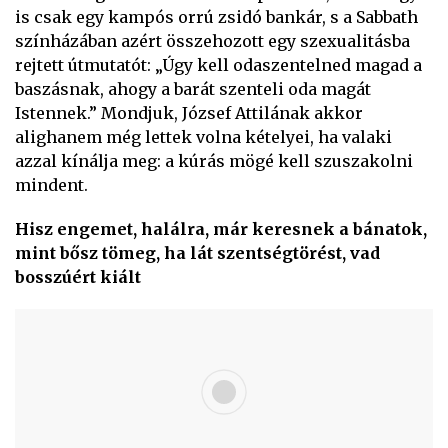
is csak egy kampós orrú zsidó bankár, s a Sabbath
színházában azért összehozott egy szexualitásba
rejtett útmutatót: „Úgy kell odaszentelned magad a
baszásnak, ahogy a barát szenteli oda magát
Istennek.” Mondjuk, József Attilának akkor
alighanem még lettek volna kételyei, ha valaki
azzal kínálja meg: a kúrás mögé kell szuszakolni
mindent.
Hisz engemet, halálra, már keresnek a bánatok,
mint bősz tömeg, ha lát szentségtörést, vad
bosszúért kiált