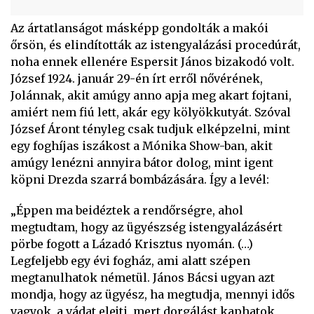
Az ártatlanságot másképp gondolták a makói
őrsön, és elindították az istengyalázási procedúrát,
noha ennek ellenére Espersit János bizakodó volt.
József 1924. január 29-én írt erről nővérének,
Jolánnak, akit amúgy anno apja meg akart fojtani,
amiért nem fiú lett, akár egy kölyökkutyát. Szóval
József Áront tényleg csak tudjuk elképzelni, mint
egy foghíjas iszákost a Mónika Show-ban, akit
amúgy lenézni annyira bátor dolog, mint igent
köpni Drezda szarrá bombázására. Így a levél:
„Éppen ma beidéztek a rendőrségre, ahol
megtudtam, hogy az ügyészség istengyalázásért
pörbe fogott a Lázadó Krisztus nyomán. (…)
Legfeljebb egy évi fogház, ami alatt szépen
megtanulhatok németül. János Bácsi ugyan azt
mondja, hogy az ügyész, ha megtudja, mennyi idős
vagyok, a vádat elejti, mert dorgálást kaphatok