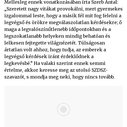
Mellesleg ennek vonatkozásában írta Szerb Antal:
„Szeretett nagy vitákat provokálni, mert gyermekes
izgalommal leste, hogy a másik fél mit fog felelni a
legvégső és örökre megválaszolatlan kérdésekre; ő
maga a legvalószínűtlenebb időpontokban és a
legszokatlanabb helyeken mindig behatóan és
lelkesen fejtegette világnézetét. Túlságosan
ártatlan volt ahhoz, hogy tudja, az emberek a
legvégső kérdések iránt érdeklődnek a
legkevésbé.” Ha valaki szerint ennek semmi
értelme, akkor keresse meg az utolsó SZDSZ-
szavazót, s mondja meg neki, hogy nincs tovább.