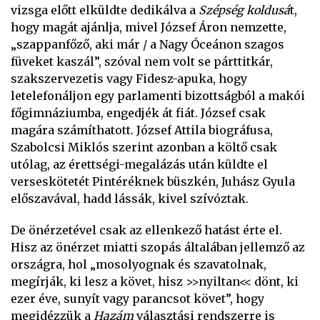
vizsga előtt elküldte dedikálva a
Szépség koldusá
t,
hogy magát ajánlja, mivel József Áron nemzette,
„szappanfőző, aki már / a Nagy Óceánon szagos
füveket kaszál”,
szóval nem volt se párttitkár,
szakszervezetis vagy Fidesz-apuka, hogy
letelefonáljon egy parlamenti bizottságból a makói
főgimnáziumba, engedjék át fiát. József csak
magára számíthatott. József Attila biográfusa,
Szabolcsi Miklós szerint azonban a költő csak
utólag, az érettségi-megalázás után küldte el
verseskötetét Pintéréknek büszkén, Juhász Gyula
előszavával, hadd lássák, kivel szívóztak.
De önérzetével csak az ellenkező hatást érte el.
Hisz az önérzet miatti szopás általában jellemző az
országra, hol „mosolyognak és szavatolnak,
megírják, ki lesz a követ, hisz >>nyiltan<< dönt, ki
ezer éve, sunyít vagy parancsot követ”, hogy
megidézzük a
Hazám
választási rendszerre is