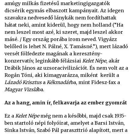
amúgy milkás fizetésű marketingigazgatók
dicsérik egymás elbaszott kampányait. Az idegen
szavakra nedvesedő lánykák nem fordíthattak
hátat neki, amint kiderül, hogy nem holland (“Ha
nem leszel most azé, ki szeret, majd leszel akkor
másé. / Egy ország porába irom neved. Vigyázz
belőled is lehet N. Pálné, X. Tamásné.”), mert lázadó
versét fölfedezte magának a keresztény-
konzervatív, leginkább félázsiai
Kelet Népe
, akár
Drábik János az uzsoracivilizációt. És nem volt az a
Rogán Tóni, aki kimagyarázza, miként került a
Lázadó Krisztus
a
Kékmadár
ba, mint Fidesz-fax a
Magyar Vizslá
ba.
Az a hang, amin ír, felkavarja az ember gyomrát
Ez a
Kelet Népe
még nem a későbbi, majd csak 1935-
ben startoló népi folyóirat, amelyet a Barsi István,
Sinka István, Szabó Pál paraszttrió alapított, mert a