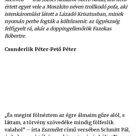
értett egyet vele a Moszkito néven trollkodó pofa, aki
istenkáromlást látott a Lázadó Krisztusban, minek
nyomán perbe fogták a költőzsenit: az ügyészség
felfigyelt rá, akár a doppingellenőrök Fazekas
Róbertre.
Csunderlik Péter-Pető Péter
„És megint fölnéztem az égre álmaim gőze alól, s
láttam, a törvény szövedéke mindig fölfeslik
valahol” – írta
Eszmélet
című versében Schmitt Pál,