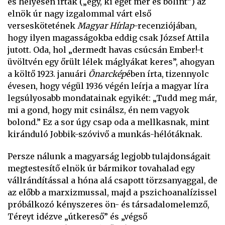
és helyesen írták („egy, ki eget mér és bólint”) az
elnök úr nagy izgalommal várt első
verseskötetének
Magyar Hírlap
-recenziójában,
hogy ilyen magasságokba eddig csak József Attila
jutott. Oda, hol „dermedt havas csúcsán Ember!-t
üvöltvén egy őrült lélek máglyákat keres”, ahogyan
a költő 1923. januári
Önarckép
ében írta, tizennyolc
évesen, hogy végül 1936 végén leírja a magyar líra
legsúlyosabb mondatainak egyikét: „Tudd meg már,
mi a gond, hogy mit csinálsz, én nem vagyok
bolond.” Ez a sor úgy csap oda a mellkasnak, mint
kiránduló Jobbik-szóvivő a munkás-hélótáknak.
Persze nálunk a magyarság legjobb tulajdonságait
megtestesítő elnök úr bármikor tovahalad egy
vállrándítással a hóna alá csapott törzsanyaggal, de
az előbb a marxizmussal, majd a pszichoanalízissel
próbálkozó kényszeres ön- és társadalomelemző,
Téreyt idézve „útkereső” és „végső