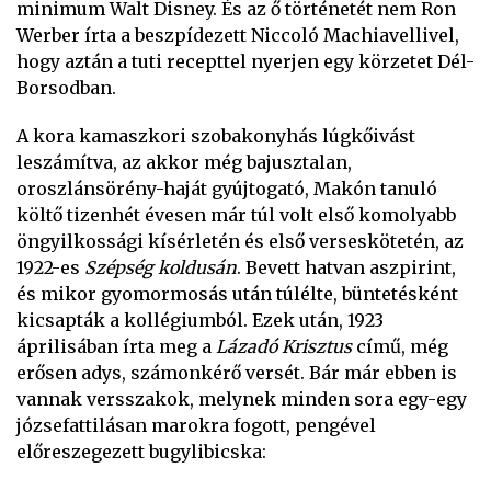
minimum Walt Disney. És az ő történetét nem Ron
Werber írta a beszpídezett Niccoló Machiavellivel,
hogy aztán a tuti recepttel nyerjen egy körzetet Dél-
Borsodban.
A kora kamaszkori szobakonyhás lúgkőivást
leszámítva, az akkor még bajusztalan,
oroszlánsörény-haját gyújtogató, Makón tanuló
költő tizenhét évesen már túl volt első komolyabb
öngyilkossági kísérletén és első verseskötetén, az
1922-es
Szépség koldusán
. Bevett hatvan aszpirint,
és mikor gyomormosás után túlélte, büntetésként
kicsapták a kollégiumból. Ezek után, 1923
áprilisában írta meg a
Lázadó Krisztus
című, még
erősen adys, számonkérő versét. Bár már ebben is
vannak versszakok, melynek minden sora egy-egy
józsefattilásan marokra fogott, pengével
előreszegezett bugylibicska: