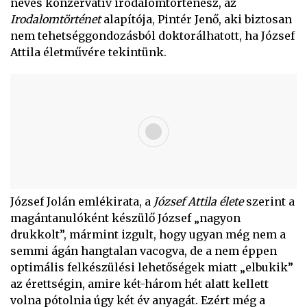
neves konzervatív irodalomtörténész, az
Irodalomtörténet
alapítója, Pintér Jenő, aki biztosan
nem tehetséggondozásból doktorálhatott, ha József
Attila életművére tekintünk.
József Jolán emlékirata, a
József Attila élete
szerint a
magántanulóként készülő József „nagyon
drukkolt”, mármint izgult, hogy ugyan még nem a
semmi ágán hangtalan vacogva, de a nem éppen
optimális felkészülési lehetőségek miatt „elbukik”
az érettségin, amire két-három hét alatt kellett
volna pótolnia úgy két év anyagát. Ezért még a