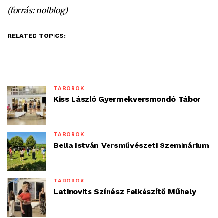
(forrás: nolblog)
RELATED TOPICS:
TÁBOROK
Kiss László Gyermekversmondó Tábor
TÁBOROK
Bella István Versművészeti Szeminárium
TÁBOROK
Latinovits Színész Felkészítő Műhely