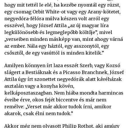
hogy mit tettél le elé, ha kezébe nyomtál egy rúzst,
egy csomag Orbit White-ot vagy egy Arany-kötetet,
negyedóra-félóra múlva készen volt arról egy
esszével, hogy József Attila „az új magyar líra
legkülönösebb és legmeglepőbb költője”, mivel
„verseiben minden másképp van, mint ahogy várná
az ember. Nála egy háztól, egy asszonytól, egy
csősztől, de egy vasúttól is minden kitelik.”
Amilyen könnyen írt laza esszét Szerb, vagy Kozsó
slágert a Bestiáknak és a Picasso Branchnek, József
Attila úgy írt szonettet negyedórák alatt kávéházak
asztalán vagy a konyha kövén,
kelkáposztaszagban. Nem hiába mondta harmincas
éveibe érve, okos fejét biccentve és már nem
remélve: „Verset már akkor tudok írni, amikor
akarok, csak élni nem tudok.”
Akkor még nem olvasott Philip Rothot, aki amúgy