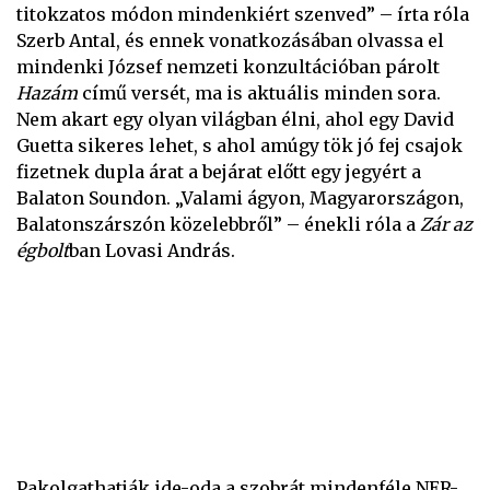
titokzatos módon mindenkiért szenved” – írta róla
Szerb Antal, és ennek vonatkozásában olvassa el
mindenki József nemzeti konzultációban párolt
Hazám
című versét, ma is aktuális minden sora.
Nem akart egy olyan világban élni, ahol egy David
Guetta sikeres lehet, s ahol amúgy tök jó fej csajok
fizetnek dupla árat a bejárat előtt egy jegyért a
Balaton Soundon. „Valami ágyon, Magyarországon,
Balatonszárszón közelebbről” – énekli róla a
Zár az
égbolt
ban Lovasi András.
Pakolgathatják ide-oda a szobrát mindenféle NER-