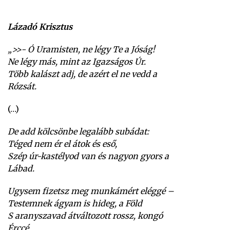
Lázadó Krisztus
„>
>- Ó Uramisten, ne légy Te a Jóság!
Ne légy más, mint az Igazságos Úr.
Több kalászt adj, de azért el ne vedd a
Rózsát.
(…)
De add kölcsönbe legalább subádat:
Téged nem ér el átok és eső,
Szép úr-kastélyod van és nagyon gyors a
Lábad.
Ugysem fizetsz meg munkámért eléggé –
Testemnek ágyam is hideg, a Föld
S aranyszavad átváltozott rossz, kongó
Érccé.