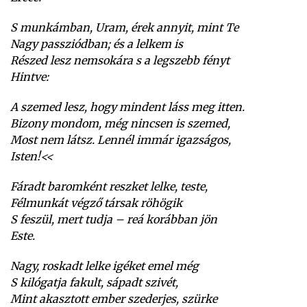
S munkámban, Uram, érek annyit, mint Te
Nagy passziódban; és a lelkem is
Részed lesz nemsokára s a legszebb fényt
Hintve:
A szemed lesz, hogy mindent láss meg itten.
Bizony mondom, még nincsen is szemed,
Most nem látsz. Lennél immár igazságos,
Isten!<<
Fáradt baromként reszket lelke, teste,
Félmunkát végző társak röhögik
S feszül, mert tudja – reá korábban jön
Este.
Nagy, roskadt lelke igéket emel még
S kilógatja fakult, sápadt szivét,
Mint akasztott ember szederjes, szürke