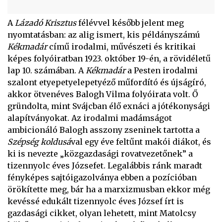
A
Lázadó Krisztus
félévvel később jelent meg
nyomtatásban: az alig ismert, kis példányszámú
Kékmadár
című irodalmi, művészeti és kritikai
képes folyóiratban 1923. október 19-én, a rövidéletű
lap 10. számában. A
Kékmadár
a Pesten irodalmi
szalont etyepetyelepetyéző műfordító és újságíró,
akkor ötvenéves Balogh Vilma folyóirata volt. Ő
gründolta, mint Svájcban élő exnáci a jótékonysági
alapítványokat. Az irodalmi madámságot
ambicionáló Balogh asszony zseninek tartotta a
Szépség koldusá
val egy éve feltűnt makói diákot, és
ki is nevezte „közgazdasági rovatvezetőnek” a
tizennyolc éves Józsefet. Legalábbis ránk maradt
fényképes sajtóigazolványa ebben a pozícióban
örökítette meg, bár ha a marxizmusban ekkor még
kevéssé edukált tizennyolc éves József írt is
gazdasági cikket, olyan lehetett, mint Matolcsy