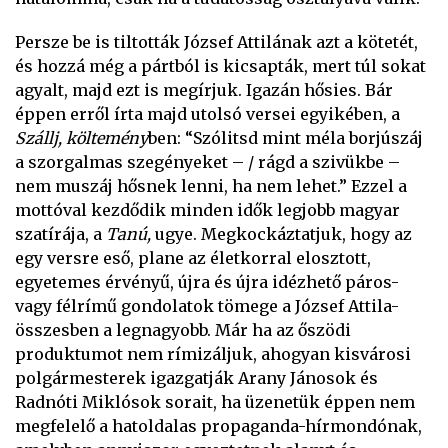
Persze be is tiltották József Attilának azt a kötetét,
és hozzá még a pártból is kicsapták, mert túl sokat
agyalt, majd ezt is megírjuk. Igazán hősies. Bár
éppen erről írta majd utolsó versei egyikében, a
Szállj, költemény
ben: “Szólitsd mint méla borjúszáj
a szorgalmas szegényeket – / rágd a szivükbe –
nem muszáj hősnek lenni, ha nem lehet.” Ezzel a
mottóval kezdődik minden idők legjobb magyar
szatírája, a
Tanú,
ugye. Megkockáztatjuk, hogy az
egy versre eső, plane az életkorral elosztott,
egyetemes érvényű, újra és újra idézhető páros-
vagy félrímű gondolatok tömege a József Attila-
összesben a legnagyobb. Már ha az őszödi
produktumot nem rímizáljuk, ahogyan kisvárosi
polgármesterek igazgatják Arany Jánosok és
Radnóti Miklósok sorait, ha üzenetük éppen nem
megfelelő a hatoldalas propaganda-hírmondónak,