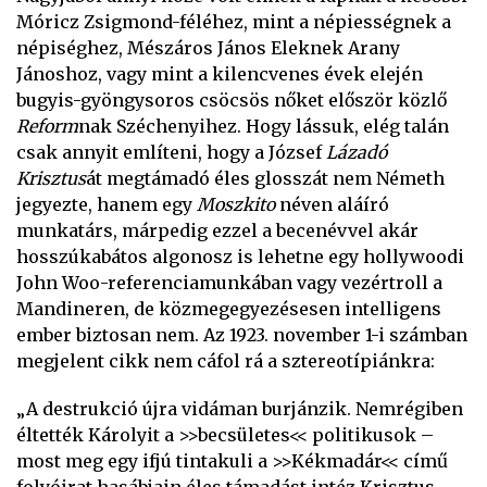
Móricz Zsigmond-féléhez, mint a népiességnek a
népiséghez, Mészáros János Eleknek Arany
Jánoshoz, vagy mint a kilencvenes évek elején
bugyis-gyöngysoros csöcsös nőket először közlő
Reform
nak Széchenyihez. Hogy lássuk, elég talán
csak annyit említeni, hogy a József
Lázadó
Krisztus
át megtámadó éles glosszát nem Németh
jegyezte, hanem egy
Moszkito
néven aláíró
munkatárs, márpedig ezzel a becenévvel akár
hosszúkabátos algonosz is lehetne egy hollywoodi
John Woo-referenciamunkában vagy vezértroll a
Mandineren, de közmegegyezésesen intelligens
ember biztosan nem. Az 1923. november 1-i számban
megjelent cikk nem cáfol rá a sztereotípiánkra:
„A destrukció újra vidáman burjánzik. Nemrégiben
éltették Károlyit a >>becsületes<< politikusok –
most meg egy ifjú tintakuli a >>Kékmadár<< című