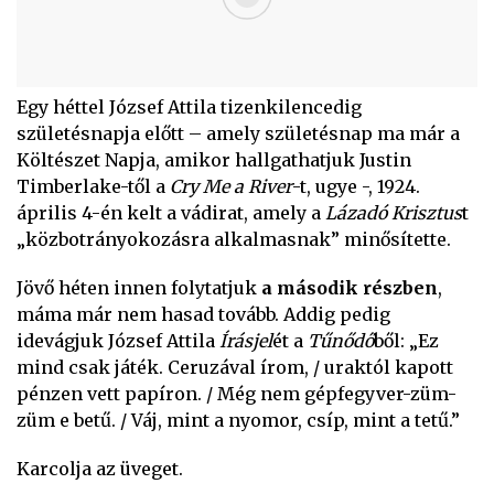
Egy héttel József Attila tizenkilencedig
születésnapja előtt – amely születésnap ma már a
Költészet Napja, amikor hallgathatjuk Justin
Timberlake-től a
Cry Me a River
-t, ugye -, 1924.
április 4-én kelt a vádirat, amely a
Lázadó Krisztus
t
„közbotrányokozásra alkalmasnak” minősítette.
Jövő héten innen folytatjuk
a második részben
,
máma már nem hasad tovább. Addig pedig
idevágjuk József Attila
Írásjel
ét a
Tűnődő
ből: „Ez
mind csak játék. Ceruzával írom, / uraktól kapott
pénzen vett papíron. / Még nem gépfegyver-züm-
züm e betű. / Váj, mint a nyomor, csíp, mint a tetű.”
Karcolja az üveget.