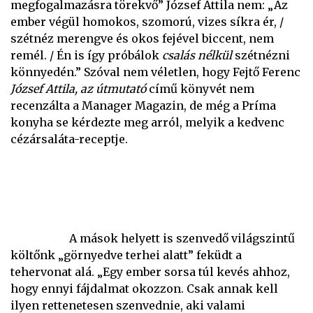
megfogalmazásra törekvő” József Attila nem: „Az
ember végül homokos, szomorú, vizes síkra ér, /
szétnéz merengve és okos fejével biccent, nem
remél. / Én is így próbálok
csalás nélkül
szétnézni
könnyedén.” Szóval nem véletlen, hogy Fejtő Ferenc
József Attila, az útmutató
című könyvét nem
recenzálta a Manager Magazin, de még a Príma
konyha se kérdezte meg arról, melyik a kedvenc
cézársaláta-receptje.
A mások helyett is szenvedő világszintű
költőnk „görnyedve terhei alatt” feküdt a
tehervonat alá. „Egy ember sorsa túl kevés ahhoz,
hogy ennyi fájdalmat okozzon. Csak annak kell
ilyen rettenetesen szenvednie, aki valami