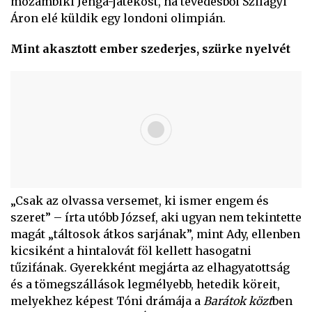
mozambiki Jenga-játékost, ha tévedésből Szilágyi
Áron elé küldik egy londoni olimpián.
Mint akasztott ember szederjes, szürke nyelvét
„Csak az olvassa versemet, ki ismer engem és
szeret” – írta utóbb József, aki ugyan nem tekintette
magát „táltosok átkos sarjának”, mint Ady, ellenben
kicsiként a hintalovát föl kellett hasogatni
tűzifának. Gyerekként megjárta az elhagyatottság
és a tömegszállások legmélyebb, hetedik köreit,
melyekhez képest Tóni drámája a
Barátok közt
ben