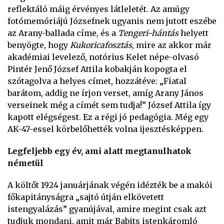
reflektáló máig érvényes látleletét. Az amúgy
fotómemóriájú Józsefnek ugyanis nem jutott eszébe
az Arany-ballada címe, és a
Tengeri-hántás
helyett
benyögte, hogy
Kukoricafosztás
, mire az akkor már
akadémiai levelező, notórius Kelet népe-olvasó
Pintér Jenő József Attila kobakján kopogta el
szótagolva a helyes címet, hozzátéve: „Fiatal
barátom, addig ne írjon verset, amíg Arany János
verseinek még a címét sem tudja!” József Attila így
kapott elégségest. Ez a régi jó pedagógia. Még egy
AK-47-essel körbelőhették volna ijesztésképpen.
Legfeljebb egy év, ami alatt megtanulhatok
németül
A költőt 1924 januárjának végén idézték be a makói
főkapitányságra „sajtó útján elkövetett
istengyalázás” gyanújával, amire megint csak azt
tudjuk mondani, amit már Babits istenkáromló