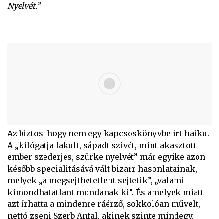
Nyelvét.”
Az biztos, hogy nem egy kapcsoskönyvbe írt haiku.
A „kilógatja fakult, sápadt szivét, mint akasztott
ember szederjes, szürke nyelvét” már egyike azon
később specialitásává vált bizarr hasonlatainak,
melyek „a megsejthetetlent sejtetik”, „valami
kimondhatatlant mondanak ki”. És amelyek miatt
azt írhatta a mindenre ráérző, sokkolóan művelt,
nettó zseni Szerb Antal, akinek szinte mindegy,