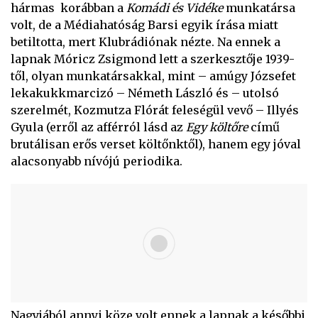
hármas korábban a
Komádi és Vidéke
munkatársa
volt, de a Médiahatóság Barsi egyik írása miatt
betiltotta, mert Klubrádiónak nézte. Na ennek a
lapnak Móricz Zsigmond lett a szerkesztője 1939-
től, olyan munkatársakkal, mint – amúgy Józsefet
lekakukkmarcizó – Németh László és – utolsó
szerelmét, Kozmutza Flórát feleségül vevő – Illyés
Gyula (erről az afférról lásd az
Egy költőre
című
brutálisan erős verset költőnktől), hanem egy jóval
alacsonyabb nívójú periodika.
Nagyjából annyi köze volt ennek a lapnak a későbbi