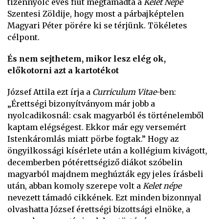
tizennyolc éves fiút megtámadta a
Kelet Népe
Szentesi Zöldije, hogy most a párbajképtelen
Magyari Péter pörére ki se térjünk. Tökéletes
célpont.
És nem sejthetem, mikor lesz elég ok,
előkotorni azt a kartotékot
József Attila ezt írja a
Curriculum Vitae
-ben:
„Érettségi bizonyítványom már jobb a
nyolcadikosnál: csak magyarból és történelemből
kaptam elégségest. Ekkor már egy versemért
Istenkáromlás miatt pörbe fogtak.” Hogy az
öngyilkossági kísérlete után a kollégium kivágott,
decemberben pótérettségiző diákot szóbelin
magyarból majdnem meghúzták egy jeles írásbeli
után, abban komoly szerepe volt a
Kelet népe
nevezett támadó cikkének. Ezt minden bizonnyal
olvashatta József érettségi bizottsági elnöke, a