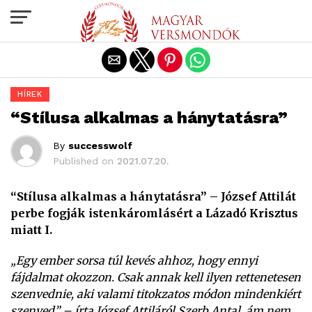
Exit mobile version
HÍREK
“Stílusa alkalmas a hánytatásra”
By
successwolf
Published on
2021.07.20.
“Stílusa alkalmas a hánytatásra” – József Attilát
perbe fogják istenkáromlásért a Lázadó Krisztus
miatt I.
„Egy ember sorsa túl kevés ahhoz, hogy ennyi
fájdalmat okozzon. Csak annak kell ilyen rettenetesen
szenvednie, aki valami titokzatos módon mindenkiért
szenved” – írta József Attiláról Szerb Antal, ám nem