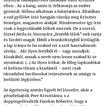
folyóirat hasábjain éles támadást intéz Krisztus
ellen… Az a hang, amin ír, felkavarja az ember
gyomrát. Stílusa alkalmas a hánytatásra. Általában
a vad gyűlölet izzó hangján vázolja meg Krisztus
fenséges, magasztos alakját. Mindenesetre így írni
csak a legprofánabb lelkek mernek. De a szerző,
József Attila úr, bizonyára „fentebb lélek”-nek tartja
és hirdeti magát. Ebből a fennköltségből kiviláglik
a lap iránya és ha szabad ezt a szót használnunk:
nívója… Aki ilyen fertőből él – vagy mondjuk:
kloakából, annak a nevét nem lenne szabad ki se
nyomtatni. (…) Az ilyen írókat, de főleg lapkiadókat
el kellene tiltani a kiadástól – mert csak
társadalmi bacilusokat terjesztenek az amúgy is
fertőzött légkörben.”
Az ügyészség azután figyelt fel Józsefre, akár a
pénzbehajtók Peer Krisztiánra, s a
doppingellenőrök Fazekas Róbertre, hogy a