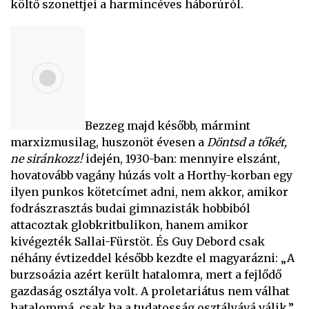
költő szonettjei a harmincéves háborúról.
Bezzeg majd később, mármint
marxizmusilag, huszonöt évesen a
Döntsd a tőkét,
ne siránkozz!
idején, 1930-ban: mennyire elszánt,
hovatovább vagány húzás volt a Horthy-korban egy
ilyen punkos kötetcímet adni, nem akkor, amikor
fodrászrasztás budai gimnazisták hobbiból
attacoztak globkritbulikon, hanem amikor
kivégezték Sallai-Fürstöt. És Guy Debord csak
néhány évtizeddel később kezdte el magyarázni: „A
burzsoázia azért került hatalomra, mert a fejlődő
gazdaság osztálya volt. A proletariátus nem válhat
hatalommá, csak ha a tudatosság osztályává válik.”