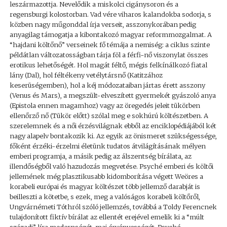
leszármazottja. Nevelődik a miskolci cigánysoron és a
regensburgi kolostorban. Vad vére viharos kalandokba sodorja, s
közben nagy műgonddal írja verseit, asszonykorában pedig
anyagilag támogatja a kibontakozó magyar reformmozgalmat. A
“hajdani költőnő” verseinek fő témája a nemiség: a ciklus szinte
példátlan változatosságban tárja föl a férfi-nő viszonylat összes
erotikus lehetőségét. Hol magát féltő, mégis felkínálkozó fiatal
lány (Dal), hol féltékeny vetélytársnő (Katitzához
keserüségemben), hol a kéj módozataiban jártas érett asszony
(Venus és Mars), a megszült-elveszített gyermekét gyászoló anya
(Epistola ennen magamhoz) vagy az öregedés jeleit tükörben
ellenőrző nő (Tükör előtt) szólal meg e sokhúrú költészetben. A
szerelemnek és a női érzésvilágnak ebből az enciklopédiájából két
nagy alapelv bontakozik ki. Az egyik az önismeret szükségessége,
főként érzéki-érzelmi életünk tudatos átvilágításának mélyen
emberi programja, a másik pedig az álszentség bírálata, az
illendőségből való hazudozás megvetése. Psyché emberi és költői
jellemének még plasztikusabb kidomborítása végett Weöres a
korabeli európai és magyar költészet több jellemző darabját is
beilleszti a kötetbe, s ezek, meg a valóságos korabeli költőről,
Ungvárnémeti Tóthról szóló jellemzés, továbbá a Toldy Ferencnek
tulajdonított fiktív bírálat az ellentét erejével emelik ki a “múlt