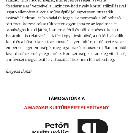
századi” líra modernségét, mai érvényességét. Psyché
“biedermeier” verseivel a Kazinczy-kori nyelv korhű stilizálásával
izgató ellentétet alkot a műbe épülő jellegzetesen huszadik
századi lélektani és biológiai felfogás. De nemcsak a különböző
történeti korszakokat tükrözteti egymásba ez az izgalmas és
tanulságos költői játék, hanem a férfi és női természet közötti
határokat is relativizálja. A férfi egy kicsit nővé, a nő férfivá válik a
költő és a hősnő közötti azonosulás ilyen fokán, emlékeztetve az
ember ősi egyneműségét megfogalmazó mítoszokra. Bár a műből
kivonható személyiségelmélet korszerűsége eszmeileg vitatható,
a művészi megvalósítás virtuozitásához nem férhet kétség.
(Legeza Ilona)
TÁMOGATÓNK A
A MAGYAR KULTÚRÁÉRT ALAPÍTVÁNY