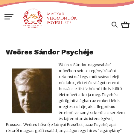
Weöres Sándor Psychéje
Weöres Sándor nagyszabású
művében szinte regényíróként
rekonstruál egy múltszázad eleji
nőalakot, életet és világot teremt
hozzá, s e fiktív hősnő fiktív költői
életművét alkotja meg. Psyché a
görög hitvilágban az emberi lélek
megtestesítője, aki allegorikus
értelmű viszonyba kerül a szerelem
és fajfenntartás istenségével,
Erosszal. Weöres hősnője Lónyai Erzsébet, azaz Psyché, apai
részről magyar grófi család, anyai ágon egy híres “cigánylány”