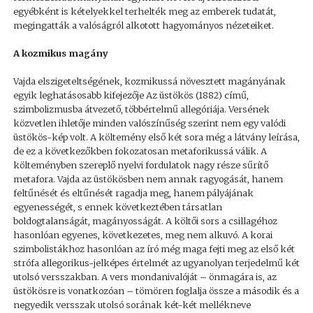
egyébként is kételyekkel terhelték meg az emberek tudatát,
megingatták a valóságról alkotott hagyományos nézeteiket.
A kozmikus magány
Vajda elszigeteltségének, kozmikussá növesztett magányának
egyik leghatásosabb kifejezője Az üstökös (1882) című,
szimbolizmusba átvezető, többértelmű allegóriája. Versének
közvetlen ihletője minden valószínűség szerint nem egy valódi
üstökös-kép volt. A költemény első két sora még a látvány leírása,
de ez a következőkben fokozatosan metaforikussá válik. A
költeményben szereplő nyelvi fordulatok nagy része sűrítő
metafora. Vajda az üstökösben nem annak ragyogását, hanem
feltűnését és eltűnését ragadja meg, hanem pályájának
egyenességét, s ennek következtében társatlan
boldogtalanságát, magányosságát. A költői sors a csillagéhoz
hasonlóan egyenes, következetes, meg nem alkuvó. A korai
szimbolistákhoz hasonlóan az író még maga fejti meg az első két
strófa allegorikus-jelképes értelmét az ugyanolyan terjedelmű két
utolsó versszakban. A vers mondanivalóját – önmagára is, az
üstökösre is vonatkozóan – tömören foglalja össze a második és a
negyedik versszak utolsó sorának két-két mellékneve