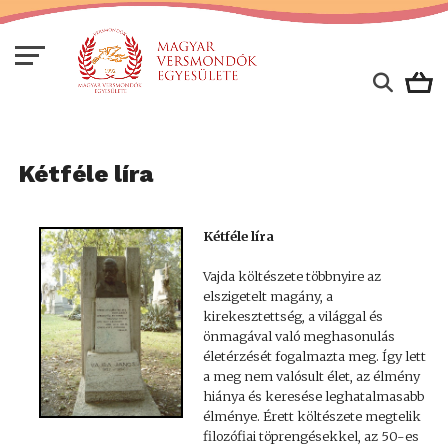
Kétféle líra
Kétféle líra
Vajda költészete többnyire az
elszigetelt magány, a
kirekesztettség, a világgal és
önmagával való meghasonulás
életérzését fogalmazta meg. Így lett
a meg nem valósult élet, az élmény
hiánya és keresése leghatalmasabb
élménye. Érett költészete megtelik
filozófiai töprengésekkel, az 50-es