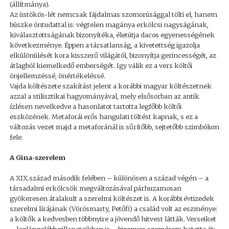
(állítmánya).
Az üstökös-lét nemcsak fájdalmas szomorúsággal tölti el, hanem
büszke öntudattal is: végtelen magánya erkölcsi nagyságának,
kiválasztottságának bizonyítéka, életútja dacos egyenességének
következménye. Éppen a társatlanság, a kivetettség igazolja
elkülönülését kora kisszerű világától, bizonyítja gerincességét, az
átlagból kiemelkedő emberségét. Igy válik ez a vers költői
önjellemzéssé, önértékeléssé.
Vajda költészete szakítást jelent a korábbi magyar költészetnek
azzal a stilisztikai hagyományával, mely elsősorban az antik
ízlésen nevelkedve a hasonlatot tartotta legfőbb költői
eszközének. Metaforái erős hangulati töltést kapnak, s ez a
változás vezet majd a metaforánál is sűrítőbb, sejtetőbb szimbólum
fele.
A Gina-szerelem
A XIX.század második felében – különösen a század végén – a
társadalmi erkölcsök megváltozásával párhuzamosan
gyökeresen átalakult a szerelmi költészet is. A korábbi évtizedek
szerelmi lírájának (Vörösmarty, Petőfi) a család volt az eszménye:
a költők a kedvesben többnyire a jövendő hitvest látták. Verseiket