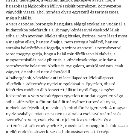
siratta, dédelgette, a vesztett illúziók jelképévé avatta. Ide, a
hajszoltság légkörében idillivé szépült természeti környezetbe
vágyódik vissza, ahol minden olyan egyszerű és természetes,
még a halál is.
A vers csöndes, borongós hangulata eléggé szokatlan Vajdánál: a
kudarcokba belefáradt s a lét nagy kérdéseivel viaskodó lélek
sóhaja után azonban lélektanilag hiteles, őszinte. Nem lázad most
a magány ellen, hanem óhajtja, nem retteg a haláltól, hanem
sorsába beletörődve elfogadja, s szinte azonosul a természettel.
Most megnyugtatja, hogy a halál mindörökre való elalvás, a
megsemmisülés örök pihenés, a küzdelmek vége. Mindaz a
természetbe belesimuló béke és nyugalom, amiről szó van, csak
vágyott, de soha el nem érhető idill.
A háborgások, vívódások utáni lecsillapodott lélekállapotot
tükrözik a költemény nyelvi megoldásai is. Egyetlen, óhajtó-
feltételes módban álló összetett állítmánytól függ az egész
költemény. A vers voltaképpen egyetlen mondat: egyetlen vágy,
sóhaj kifejezője. A főmondat állítmányához tartozó alanyok,
melyek azt fejezik ki, mi volna jó, mind főnévi igenevek. A magyar
nyelv szabályai miatt ezek nem utalnak a cselekvő számára és
személyére sem, csak elvontan jelentik a cselekvést és a
történést. A költemény békéjét, mozdulatlan nyugalmát fokozza a
mellérendelő szószerkezetek halmozása: ezek többsége