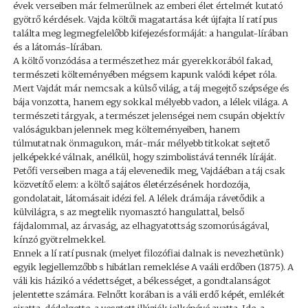
évek verseiben már felmerülnek az emberi élet értelmét kutató
gyötrő kérdések. Vajda költői magatartása két újfajta lí ratí pus
találta meg legmegfelelőbb kifejezésformáját: a hangulat-lírában
és a látomás-lírában.
A költő vonzódása a természethez már gyerekkorából fakad,
természeti költeményében mégsem kapunk valódi képet róla.
Mert Vajdát már nemcsak a külső világ, a táj megejtő szépsége és
bája vonzotta, hanem egy sokkal mélyebb vadon, a lélek világa. A
természeti tárgyak, a természet jelenségei nem csupán objektív
valóságukban jelennek meg költeményeiben, hanem
túlmutatnak önmagukon, már-már mélyebb titkokat sejtető
jelképekké válnak, anélkül, hogy szimbolistává tennék líráját.
Petőfi verseiben maga a táj elevenedik meg, Vajdáéban a táj csak
közvetítő elem: a költő sajátos életérzésének hordozója,
gondolatait, látomásait idézi fel. A lélek drámája rávetődik a
külvilágra, s az megtelik nyomasztó hangulattal, belső
fájdalommal, az árvaság, az elhagyatottság szomorúságával,
kínzó gyötrelmekkel.
Ennek a lí ratí pusnak (melyet filozófiai dalnak is nevezhetünk)
egyik legjellemzőbb s hibátlan remeklése A vaáli erdőben (1875). A
váli kis házikó a védettséget, a békességet, a gondtalanságot
jelentette számára. Felnőtt korában is a váli erdő képét, emlékét