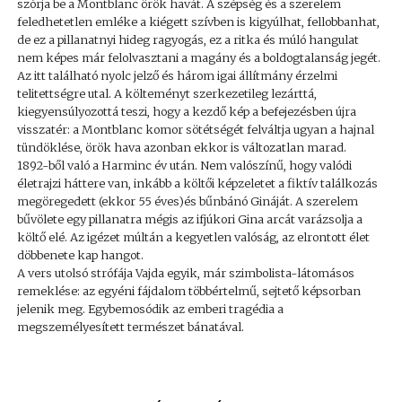
szórja be a Montblanc örök havát. A szépség és a szerelem
feledhetetlen emléke a kiégett szívben is kigyúlhat, fellobbanhat,
de ez a pillanatnyi hideg ragyogás, ez a ritka és múló hangulat
nem képes már felolvasztani a magány és a boldogtalanság jegét.
Az itt található nyolc jelző és három igai állítmány érzelmi
telitettségre utal. A költeményt szerkezetileg lezárttá,
kiegyensúlyozottá teszi, hogy a kezdő kép a befejezésben újra
visszatér: a Montblanc komor sötétségét felváltja ugyan a hajnal
tündöklése, örök hava azonban ekkor is változatlan marad.
1892-ből való a Harminc év után. Nem valószínű, hogy valódi
életrajzi háttere van, inkább a költői képzeletet a fiktív találkozás
megöregedett (ekkor 55 éves)és bűnbánó Gináját. A szerelem
bűvölete egy pillanatra mégis az ifjúkori Gina arcát varázsolja a
költő elé. Az igézet múltán a kegyetlen valóság, az elrontott élet
döbbenete kap hangot.
A vers utolsó strófája Vajda egyik, már szimbolista-látomásos
remeklése: az egyéni fájdalom többértelmű, sejtető képsorban
jelenik meg. Egybemosódik az emberi tragédia a
megszemélyesített természet bánatával.