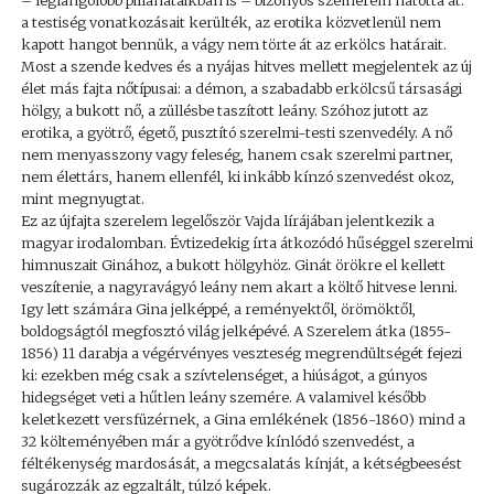
– leglángolóbb pillanataikban is – bizonyos szemérem hatotta át:
a testiség vonatkozásait kerülték, az erotika közvetlenül nem
kapott hangot bennük, a vágy nem törte át az erkölcs határait.
Most a szende kedves és a nyájas hitves mellett megjelentek az új
élet más fajta nőtípusai: a démon, a szabadabb erkölcsű társasági
hölgy, a bukott nő, a züllésbe taszított leány. Szóhoz jutott az
erotika, a gyötrő, égető, pusztító szerelmi-testi szenvedély. A nő
nem menyasszony vagy feleség, hanem csak szerelmi partner,
nem élettárs, hanem ellenfél, ki inkább kínzó szenvedést okoz,
mint megnyugtat.
Ez az újfajta szerelem legelőször Vajda lírájában jelentkezik a
magyar irodalomban. Évtizedekig írta átkozódó hűséggel szerelmi
himnuszait Ginához, a bukott hölgyhöz. Ginát örökre el kellett
veszítenie, a nagyravágyó leány nem akart a költő hitvese lenni.
Igy lett számára Gina jelképpé, a reményektől, örömöktől,
boldogságtól megfosztó világ jelképévé. A Szerelem átka (1855-
1856) 11 darabja a végérvényes veszteség megrendültségét fejezi
ki: ezekben még csak a szívtelenséget, a hiúságot, a gúnyos
hidegséget veti a hűtlen leány szemére. A valamivel később
keletkezett versfüzérnek, a Gina emlékének (1856-1860) mind a
32 költeményében már a gyötrődve kínlódó szenvedést, a
féltékenység mardosását, a megcsalatás kínját, a kétségbeesést
sugározzák az egzaltált, túlzó képek.