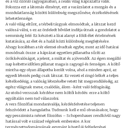
és a víz özönlő ragyogásában, a reális világ káprázattá válik.
Fokozza ezt a látomás élményt, ezt a varázslatot a mozgás és a
mozdulatlanság közötti különbség megszűnése, érzékelésének
lehetetlensége.
A való világ eltűnt, a térbeli tárgyak elmosódtak, a látszat kezd
valóssá válni, s ez az önfeledt bővület indítja útnak a gondolatot a
semmiség felé. Ez készteti a lírai alanyt a földi élet értelmének
kutatására, az élet és a halál közti különbség megfejtésére.
Ahogy korábban a tér elemei olvadtak egybe, most az idő határai
mosódnak össze: a káprázat egyetlen pillanatba sűríti az
örökkévalóságot, a jelent, a múltat és a jövendőt. Az égen megálló
nap keltette időtlen pillanat maga is ragyogó és fenséges. A költő
mintha egy olyan állapotba került volna, ahol a minden apró, az
egyedi létezés pedig csak látszat. Ez vezeti el ringó lelkét a teljes
kételkedésig, a valóság létezésébe vetett hit megrendüléséig, az
egész világnak mese, csalódás, álom -ként való felfogásáig.
Az utolsó versszak kérdése nem költői kérdés: erre a költő
egyáltalán nem tud válaszolni.
A vers filozófiai mondanivalója, kérdésfelvetése teljesen
felszívódott a hangulatba. Tudnunk kell e mű olvasásakor, hogy
egy pesszimista német filozófus – Schopenhauer rendkívül nagy
hatással volt e század végének embereire. A kor
természettudományának egymást követő új felfedezései