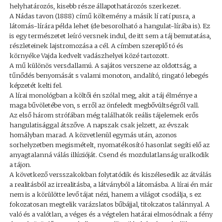
helyhatározós, kisebb része állapothatározós szerkezet.
A Nádas tavon (1888) című költemény a másik lí ratí pusra, a
látomás-lírára példa lehet (de besorolható a hangulat-lírába is). Ez
is egy természetet leíró versnek indul, de itt sem a táj bemutatása,
részleteinek lajstromozása a cél. A címben szereplő tó és
környéke Vajda kedvelt vadászhelyei közé tartozott.
A mű különös versdallamú. A sajátos verszene az oldottság, a
tűnődés benyomását s valami monoton, andalító, ringató lebegés
képzetét kelti fel.
A lírai monológban a költői én szólal meg, akit a táj élménye a
maga bűvöletébe von, s erről az önfeledt megbővültségről vall.
Az első három strófában még találhatók reális tájelemek erős
hangulatisággal átszőve. A napszak csak jelzett, az évszak
homályban marad. A közvetlenül egymás után, azonos
sorhelyzetben megismételt, nyomatékosító hasonlat segíti elő az
anyagtalanná válás illúzióját. Csend és mozdulatlanság uralkodik
a tájon.
A következő versszakokban folytatódik és kiszélesedik az átválás
a realitásból az irrealitásba, a látványból a látomásba. A lírai én már
nem is a körülötte levő tájat nézi, hanem a világot csodálja, s ez
fokozatosan megtelik varázslatos bűbájjal, titokzatos talánnyal. A
való és a valótlan, a véges és a végtelen határai elmosódnak a fény