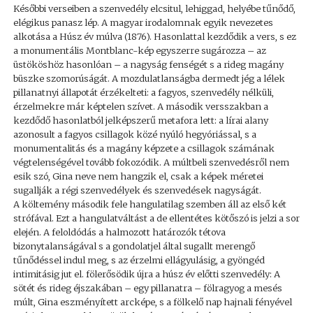
Későbbi verseiben a szenvedély elcsitul, lehiggad, helyébe tűnődő,
elégikus panasz lép. A magyar irodalomnak egyik nevezetes
alkotása a Húsz év múlva (1876). Hasonlattal kezdődik a vers, s ez
a monumentális Montblanc-kép egyszerre sugározza – az
üstököshöz hasonlóan – a nagyság fenségét s a rideg magány
büszke szomorúságát. A mozdulatlanságba dermedt jég a lélek
pillanatnyi állapotát érzékelteti: a fagyos, szenvedély nélküli,
érzelmekre már képtelen szívet. A második versszakban a
kezdődő hasonlatból jelképszerű metafora lett: a lírai alany
azonosult a fagyos csillagok közé nyúló hegyóriással, s a
monumentalitás és a magány képzete a csillagok számának
végtelenségével tovább fokozódik. A múltbeli szenvedésről nem
esik szó, Gina neve nem hangzik el, csak a képek méretei
sugallják a régi szenvedélyek és szenvedések nagyságát.
A költemény második fele hangulatilag szemben áll az első két
strófával. Ezt a hangulatváltást a de ellentétes kötőszó is jelzi a sor
elején. A feloldódás a halmozott határozók tétova
bizonytalanságával s a gondolatjel által sugallt merengő
tűnődéssel indul meg, s az érzelmi ellágyulásig, a gyöngéd
intimitásig jut el. fölerősödik újra a húsz év előtti szenvedély: A
sötét és rideg éjszakában – egy pillanatra – fölragyog a mesés
múlt, Gina eszményített arcképe, s a fölkelő nap hajnali fényével