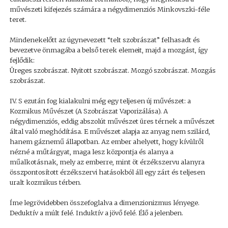
művészeti kifejezés számára a négydimenziós Minkovszki-féle
teret.
Mindenekelőtt az úgynevezett “telt szobrászat” felhasadt és
bevezetve önmagába a belső terek elemeit, majd a mozgást, így
fejlődik:
Üreges szobrászat. Nyitott szobrászat. Mozgó szobrászat. Mozgás
szobrászat.
IV. S ezután fog kialakulni még egy teljesen új művészet: a
Kozmikus Művészet (A Szobrászat Vaporizálása). A
négydimenziós, eddig abszolút művészet üres térnek a művészet
által való meghódítása. E művészet alapja az anyag nem szilárd,
hanem gáznemű állapotban. Az ember ahelyett, hogy kívülről
nézné a műtárgyat, maga lesz központja és alanya a
műalkotásnak, mely az emberre, mint öt érzékszervu alanyra
összpontosított érzékszervi hatásokból áll egy zárt és teljesen
uralt kozmikus térben.
Íme legrövidebben összefoglalva a dimenzionizmus lényege.
Deduktív a múlt felé. Induktív a jövő felé. Élő a jelenben.