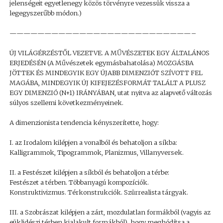
jelenségeit egyetlenegy közös törvényre vezessük vissza a
legegyszerűbb módon.)
——————————————————————————–
ÚJ VILÁGÉRZÉSTŐL VEZETVE. A MŰVÉSZETEK EGY ÁLTALÁNOS
ERJEDÉSÉN (A Művészetek egymásbahatolása) MOZGÁSBA
JÖTTEK ÉS MINDEGYIK EGY ÚJABB DIMENZIÓT SZÍVOTT FEL
MAGÁBA, MINDEGYIK ÚJ KIFEJEZÉSFORMÁT TALÁLT A PLUSZ
EGY DIMENZIÓ (N+1) IRÁNYÁBAN, utat nyitva az alapvető változás
súlyos szellemi következményeinek.
A dimenzionista tendencia kényszerítette, hogy:
I. az Irodalom kilépjen a vonalból és behatoljon a síkba:
Kalligrammok, Tipogrammok, Planizmus, Villanyversek.
II. a Festészet kilépjen a síkból és behatoljon a térbe:
Festészet a térben. Többanyagú kompozíciók.
Konstruktivizmus. Térkonstrukciók. Szürrealista tárgyak.
III. a Szobrászat kilépjen a zárt, mozdulatlan formákból (vagyis az
eüklidészi térben kialakult formákból), hogy meghódítsa a