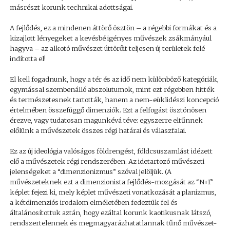
másrészt korunk technikai adottságai.
A fejlődés, ez a mindenen áttörő ösztön – a régebbi formákat és a
kizajlott lényegeket a kevésbé igényes művészek zsákmányául
hagyva – az alkotó művészet úttörőit teljesen új területek felé
indította el!
El kell fogadnunk, hogy a tér és az idő nem különböző kategóriák,
egymással szembenálló abszolutumok, mint ezt régebben hitték
és természetesnek tartották, hanem a nem-eüklidészi koncepció
értelmében összefüggő dimenziók. Ezt a felfogást ösztönösen
érezve, vagy tudatosan magunkévá téve: egyszerre eltűnnek
előlünk a művészetek összes régi határai és válaszfalai.
Ez az új ideológia valóságos földrengést, földcsuszamlást idézett
elő a művészetek régi rendszerében. Az idetartozó művészeti
jelenségeket a “dimenzionizmus” szóval jelöljük. (A
művészeteknek ezt a dimenzionista fejlődés-mozgását az “N+1”
képlet fejezi ki, mely képlet művészeti vonatkozását a planizmus,
a kétdimenziós irodalom elméletében fedeztük fel és
általánosítottuk aztán, hogy ezáltal korunk kaotikusnak látszó,
rendszertelennek és megmagyarázhatatlannak tűnő művészet-