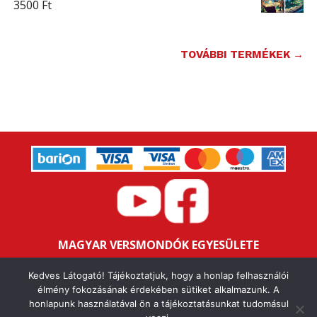
3500
Ft
TOVÁBBI TERMÉKEK →
MAGYAR VERSMONDÓK EGYESÜLETE
Bankszámlaszám: 16200106-11646259
Kedves Látogató! Tájékoztatjuk, hogy a honlap felhasználói
Adószám: 18047352-1-43
élmény fokozásának érdekében sütiket alkalmazunk. A
honlapunk használatával ön a tájékoztatásunkat tudomásul