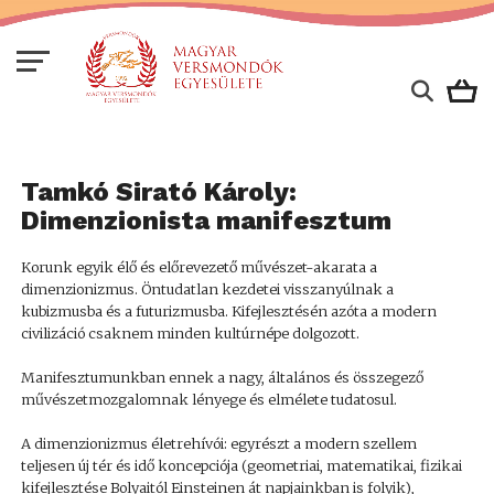
Tamkó Sirató Károly:
Dimenzionista manifesztum
Korunk egyik élő és előrevezető művészet-akarata a
dimenzionizmus. Öntudatlan kezdetei visszanyúlnak a
kubizmusba és a futurizmusba. Kifejlesztésén azóta a modern
civilizáció csaknem minden kultúrnépe dolgozott.
Manifesztumunkban ennek a nagy, általános és összegező
művészetmozgalomnak lényege és elmélete tudatosul.
A dimenzionizmus életrehívói: egyrészt a modern szellem
teljesen új tér és idő koncepciója (geometriai, matematikai, fizikai
kifejlesztése Bolyaitól Einsteinen át napjainkban is folyik),