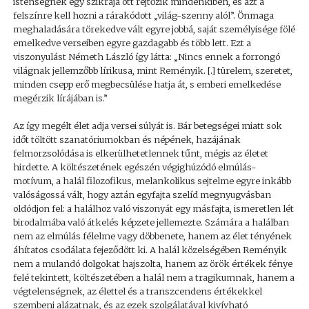
istenségnek egy szikrája ott rejtőzik mindenkiben, és azt a
felszínre kell hozni a rárakódott „világ-szenny alól”. Önmaga
meghaladására törekedve vált egyre jobbá, saját személyisége fölé
emelkedve verseiben egyre gazdagabb és több lett. Ezt a
viszonyulást Németh László így látta: „Nincs ennek a forrongó
világnak jellemzőbb lírikusa, mint Reményik. [.] türelem, szeretet,
minden csepp erő megbecsülése hatja át, s emberi emelkedése
megérzik lírájában is.”
Az így megélt élet adja versei súlyát is. Bár betegségei miatt sok
időt töltött szanatóriumokban és népének, hazájának
felmorzsolódása is elkerülhetetlennek tűnt, mégis az életet
hirdette. A költészetének egészén végighúzódó elmúlás-
motívum, a halál filozofikus, melankolikus sejtelme egyre inkább
valóságossá vált, hogy aztán egyfajta szelíd megnyugvásban
oldódjon fel: a halálhoz való viszonyát egy másfajta, ismeretlen lét
birodalmába való átkelés képzete jellemezte. Számára a halálban
nem az elmúlás félelme vagy döbbenete, hanem az élet tényének
áhítatos csodálata fejeződött ki. A halál közelségében Reményik
nem a mulandó dolgokat hajszolta, hanem az örök értékek fénye
felé tekintett, költészetében a halál nem a tragikumnak, hanem a
végtelenségnek, az élettel és a transzcendens értékekkel
szembeni alázatnak, és az ezek szolgálatával kivívható