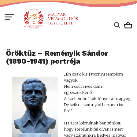
Öröktűz – Reményik Sándor
(1890-1941) portréja
„Én csak kis fatornyú templom
vagyok,
Nem csúcsíves dóm,
égbeszökkenő,
A szellemóriások fénye rámragyog,
De szikra szunnyad bennem is:
Erő.”
Ha arra kérnének bennünket,
hogy soroljunk fel olyan ismert
vagy számunkra kedves magyar