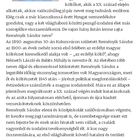
költőket, akik a XX. század elején
alkottak, akkor valószínűleg jó pár nevet meg tudnánk említeni.
Elég csak a már klasszikussá érett Nyugat nemzedékére
gondolni, vagy a két világháború közötti pezsgő irodalmi élet más
szereplőire visszaemlékezni. De vajon hány listán lenne rajta
Reményik Sándor neve?
Az 1890. augusztus 30-án Kolozsváron született Reményik Sándor
az 1900-as évek nehéz sorsú első felében az erdélyi magyar
költészet kiemelkedő alakja volt – „az erdélyi költő”, ahogy
Németh László és Babits Mihály is nevezte őt. Az életében több
neves díjjal és elismeréssel kitüntetett Reményik Sándor a
legutóbbi időkig viszonylag ismeretlen volt Magyarországon, mert
őt és költészetét 1945 után – jórészt politikai megfontolásokból –
évtizedekre száműzték a magyar irodalomból. Mára ez az állapot
jelentősen megváltozott a XX. század végén indult kutatásoknak
és az azóta folyamatosan elérhető, újonnan és újra kiadott
versesköteteknek köszönhetően.
Reményik Sándor elemi és középiskoláit szülővárosában végezte,
itt kezdte meg jogi tanulmányait is, de szembetegsége miatt ezt
nem fejezte be és ezek után hivatalt sem vállalt, a családi
vagyonból és irodalmi tevékenységből élt. A kor nagy
összeomlására, az első világháborút követő hatalmi és területi