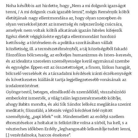
Noha később is azt hirdette, hogy „Nem a mi dolgunk igazságot
tenni, / A mi dolgunk csak igazabb lenni.”, mégis Reményik költői
életútjának nagy ellentmondása az, hogy olyan szerepben és
olyan versekkel jutott az ismertség és népszerűség csúcsára,
amelyek nem voltak költői alkatának igazán hiteles kifejezői.
Egész életét végigkísérte egyfajta ellentmondást hordozó
kettősség: a történelem és a politika szorításában vállalt
közéletiség, ill. a természetélményből, a táj közelségéből fakadó
filozofikus bölcsesség, az erőteljes humanizmus és Isten-keresés,
és az idealista szerelem személyessége kerül egymással szembe
és egységbe. Éppen ezt az összetettséget, a finom, lírikus hangját,
bölcselő verselését és a társadalmi kérdések iránti érzékenységét
és következetes kiállását tartja legjellegzetesebb vonásának az
irodalomtörténet.
Gyönge testű, beteges, elmélkedő és szemlélődő, visszahúzódó
emberként ismerték, a világ talán legszemérmesebb költője,
ahogy Babits mondta, és aki Sík Sándor lelkész meglátása szerint
meditatív, filozofáló, a létezés végső kérdései felé nyitott
személyiség, „papi lélek” volt. Mindemellett az erdélyi szellem
ébresztésekor a holtakat is felkürtölte volna a sírból, ha kell, s a
vészterhes időkben Erdély „leghangosabb lelkesítője tudott lenni,
[.] vezérdalnoka, harcos énekese”.