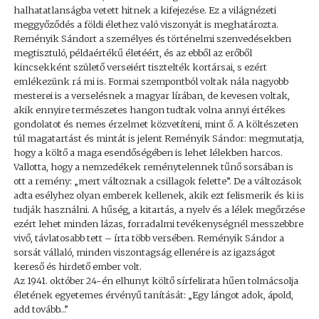
halhatatlanságba vetett hitnek a kifejezése. Ez a világnézeti
meggyőződés a földi élethez való viszonyát is meghatározta.
Reményik Sándort a személyes és történelmi szenvedésekben
megtisztuló, példaértékű életéért, és az ebből az erőből
kincsekként születő verseiért tisztelték kortársai, s ezért
emlékezünk rá mi is. Formai szempontból voltak nála nagyobb
mesterei is a verselésnek a magyar lírában, de kevesen voltak,
akik ennyire természetes hangon tudtak volna annyi értékes
gondolatot és nemes érzelmet közvetíteni, mint ő. A költészeten
túl magatartást és mintát is jelent Reményik Sándor: megmutatja,
hogy a költő a maga esendőségében is lehet lélekben harcos.
Vallotta, hogy a nemzedékek reménytelennek tűnő sorsában is
ott a remény: „mert változnak a csillagok felette”. De a változások
adta esélyhez olyan emberek kellenek, akik ezt felismerik és ki is
tudják használni. A hűség, a kitartás, a nyelv és a lélek megőrzése
ezért lehet minden lázas, forradalmi tevékenységnél messzebbre
vivő, távlatosabb tett – írta több versében. Reményik Sándor a
sorsát vállaló, minden viszontagság ellenére is az igazságot
kereső és hirdető ember volt.
Az 1941. október 24-én elhunyt költő sírfelirata hűen tolmácsolja
életének egyetemes érvényű tanítását: „Egy lángot adok, ápold,
add tovább…”