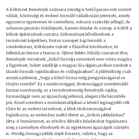
A költészet Reményik számára mindig is belső parancsok szerint
vállalt, közösségi és embert formáló vállalkozást jelentett, amely
egyszerre egyetemes és személyes, sokszor szakrális jellegű, de
sohasem pusztán önkifejezés, hanem feladat és szerep. A költőt a
lelkek építészének tartotta. Költeményei bővelkednek a
természeti képekben, fontos szerepet kap bennük a
szimbolizmus, költészete nyitott a filozófiai kérdésekre, és
felbukkan benne a humor is. Újfent Babits Mihály szavaival élve,
Reményik verseinek „külső formája semmivel sem vonta magára
a figyelmet, holott ezidőtájt a magyar líra éppen javában tombolt a
lázadó formák vajúdásaiban és csillogásaiban”. A jólfésültség csak
annyira jellemzi, „hogy a külső forma még pongyolaságával se
tűnjön szembe”. Ez a modernséggel, divatossággal szembenálló
formai szerénység, ez a természetesség Reményik sajátja,
formavilágát nem az újszerűség jellemzi, idegen tőle bármiféle
póz. Ezzel szemben a mondanivalójában a lehető legnagyobb célt
tűzte ki: az emberi természet, a lélek titokzatosságával
foglalkozva, az emberhez méltó életet az „örökös jobbulásban”
látta. A humánumot, az erkölcs diktálta feladatokat fogalmazta
meg a személyes élmények és az egyetemes igazságok szintjén
is. Mindig önmaga jobbik énjét kereste, vallotta, hogy az