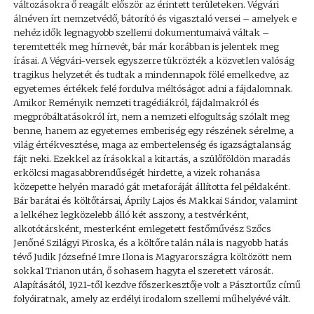
változásokra ő reagált először az érintett területeken. Végvári
álnéven írt nemzetvédő, bátorító és vigasztaló versei – amelyek e
nehéz idők legnagyobb szellemi dokumentumaivá váltak –
teremtették meg hírnevét, bár már korábban is jelentek meg
írásai. A Végvári-versek egyszerre tükrözték a közvetlen valóság
tragikus helyzetét és tudtak a mindennapok fölé emelkedve, az
egyetemes értékek felé fordulva méltóságot adni a fájdalomnak.
Amikor Reményik nemzeti tragédiákról, fájdalmakról és
megpróbáltatásokról írt, nem a nemzeti elfogultság szólalt meg
benne, hanem az egyetemes emberiség egy részének sérelme, a
világ értékvesztése, maga az embertelenség és igazságtalanság
fájt neki. Ezekkel az írásokkal a kitartás, a szülőföldön maradás
erkölcsi magasabbrendűségét hirdette, a vizek rohanása
közepette helyén maradó gát metaforáját állította fel példaként.
Bár barátai és költőtársai, Áprily Lajos és Makkai Sándor, valamint
a lelkéhez legközelebb álló két asszony, a testvérként,
alkotótársként, mesterként emlegetett festőművész Szőcs
Jenőné Szilágyi Piroska, és a költőre talán nála is nagyobb hatás
tévő Judik Józsefné Imre Ilona is Magyarországra költözött nem
sokkal Trianon után, ő sohasem hagyta el szeretett városát.
Alapításától, 1921-től kezdve főszerkesztője volt a Pásztortűz című
folyóiratnak, amely az erdélyi irodalom szellemi műhelyévé vált.