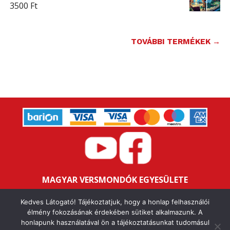
3500
Ft
TOVÁBBI TERMÉKEK →
MAGYAR VERSMONDÓK EGYESÜLETE
Bankszámlaszám: 16200106-11646259
Kedves Látogató! Tájékoztatjuk, hogy a honlap felhasználói
Adószám: 18047352-1-43
élmény fokozásának érdekében sütiket alkalmazunk. A
honlapunk használatával ön a tájékoztatásunkat tudomásul