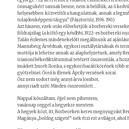
önmagukért vannak benne, nem is belőlük, az ő kedvüké
helyesebben: közvetítői a hangulatnak, annak a legmé
tulajdonképpeni tárgya.” (Pásztortűz, 1936. 190.)
Azt hiszem, ezek után elővehetjük a borbereki verseket
földrajzilag (a költő egy későbbi, 1922-es borbereki ny
Talán érdemes mindenekelőtt megállnunk az ajánlásná
Mannsberg Árvédnak, egykori osztálytársának és termé
mottója is lehetne annak az alaphelyzetnek, amely Rem
trianoni békediktátummal tetézett összeomlás, a hoz
imádott Imreh Ilonka, s egykori baráti körének több má
gyötrelmei. Őreá is illenek Áprily versének sorai:
Ősz nem sodort még annyi árva lombot,
annyi riadt szót: Minden összeomlott…
Nappal kószáltam, éjjel nem pihentem,
vasárnap reggel a hegyekre mentem
A hegyek közt, itt, Borbereken keres megnyugvást Rem
Magánya „boldog szigeté”-nek érzi ezt a világot, ahol 