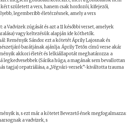
rt született a vers, hanem csak hordozói, kifejezői,
lyebb, legemberibb életérzésnek, amely a vers
: a Vadvizek zúgását és azt a 11 későbbi verset, amelyek
aralása) vagy keltezésük alapján ide köthetők.
l: Reményik Sándor ezt a kötetét Áprily Lajosnak és
szetjáró barátjának ajánlja. Áprily Tetőn című verse akár
ényik akkori életét és lelkiállapotát meghatározza: a
zá legkedvesebbek (Sárika húga, a magának sem bevallottan
s tagja) repatriálása, a „Végvári-versek”-kiváltotta trauma
ényik is, s ezt már a kötetet Bevezető ének megfogalmazza:
harsognak a vadvizek, s