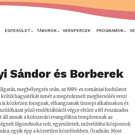
EGYESÜLET
TÁBOROK
VERSPERCEK
PROGRAMOK
V
yi Sándor és Borberek
allgatás, megbélyegzés után, az 1989-es romániai fordulatot
költői hagyatékát ismét a megérdemelt megbecsülés veszi
an is közkézen forognak, elhangzanak ünnepi alkalmakon és
szülőházat jelző emléktábláról végre eltűnt a fél évszázados
tt áll annak a kolozsvári evangélikus templomnak az
égnek főgondnoka volt, egyesületek, művelődési központok
sára, egyik épp a közvetlen közelünkben, Óradnán. Most