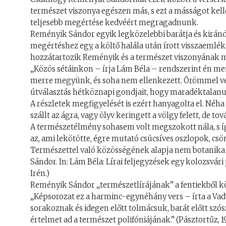
természet viszonya egészen más, s ezt a másságot ke
teljesebb megértése kedvéért megragadnunk.
Reményik Sándor egyik legközelebbi barátja és kiránd
megértéshez egy, a költő halála után írott visszaemlék
hozzátartozik Reményik és a természet viszonyának 
„Közös sétáinkon – írja Lám Béla – rendszerint én me
merre megyünk, és soha nem ellenkezett. Örömmel vete
útválasztás hétköznapi gondjait, hogy maradéktalanul
A részletek megfigyelését is ezért hanyagolta el. Néha
szállt az ágra, vagy ölyv keringett a völgy felett, de t
A természetélmény sohasem volt megszokott nála, s íg
az, ami lekötötte, égre mutató csúcsíves oszlopok, cs
Természettel való közösségének alapja nem botanika v
Sándor. In: Lám Béla: Lírai feljegyzések egy kolozsvári
Irén.)
Reményik Sándor „természetlírájának” a fentiekből köv
„Képsorozat ez a harminc-egynéhány vers – írta a Vad
sorakoznak és idegen előtt tolmácsuk, barát előtt szós
értelmet ad a természet polifóniájának.” (Pásztortűz, 