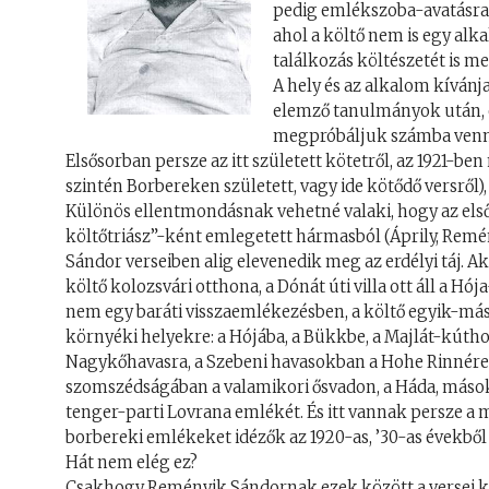
pedig emlékszoba-avatásra 
ahol a költő nem is egy alk
találkozás költészetét is 
A hely és az alkalom kíván
elemző tanulmányok után, eg
megpróbáljuk számba venni k
Elsősorban persze az itt született kötetről, az 1921-b
szintén Borbereken született, vagy ide kötődő versről), 
Különös ellentmondásnak vehetné valaki, hogy az els
költőtriász”-ként emlegetett hármasból (Áprily, Remé
Sándor verseiben alig elevenedik meg az erdélyi táj. Ak
költő kolozsvári otthona, a Dónát úti villa ott áll a Hój
nem egy baráti visszaemlékezésben, a költő egyik-mási
környéki helyekre: a Hójába, a Bükkbe, a Majlát-kútho
Nagykőhavasra, a Szebeni havasokban a Hohe Rinnére.
szomszédságában a valamikori ősvadon, a Háda, másokat
tenger-parti Lovrana emlékét. És itt vannak persze a má
borbereki emlékeket idézők az 1920-as, ’30-as évekből 
Hát nem elég ez?
Csakhogy Reményik Sándornak ezek között a versei köz