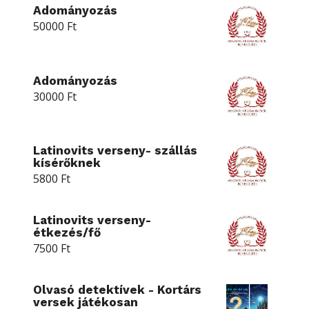
Adományozás
50000
Ft
Adományozás
30000
Ft
Latinovits verseny- szállás
kísérőknek
5800
Ft
Latinovits verseny-
étkezés/fő
7500
Ft
Olvasó detektívek - Kortárs
versek játékosan