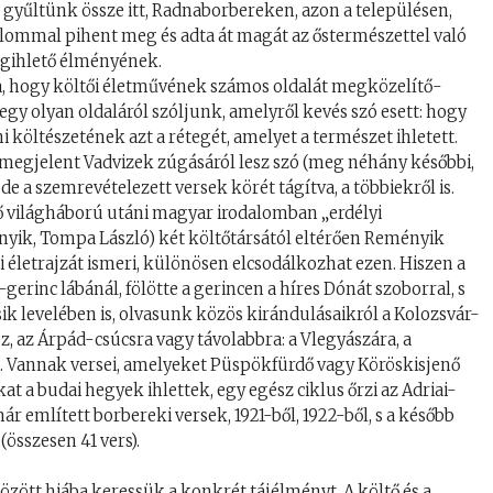
gyűltünk össze itt, Radnaborbereken, azon a településen,
alommal pihent meg és adta át magát az őstermészettel való
megihlető élményének.
ja, hogy költői életművének számos oldalát megközelítő-
y olyan oldaláról szóljunk, amelyről kevés szó esett: hogy
öltészetének azt a rétegét, amelyet a természet ihletett.
en megjelent Vadvizek zúgásáról lesz szó (meg néhány későbbi,
de a szemrevételezett versek körét tágítva, a többiekről is.
ő világháború utáni magyar irodalomban „erdélyi
nyik, Tompa László) két költőtársától eltérően Reményik
i életrajzát ismeri, különösen elcsodálkozhat ezen. Hiszen a
a-gerinc lábánál, fölötte a gerincen a híres Dónát szoborral, s
k levelében is, olvasunk közös kirándulásaikról a Kolozsvár-
z, az Árpád-csúcsra vagy távolabbra: a Vlegyászára, a
 Vannak versei, amelyeket Püspökfürdő vagy Köröskisjenő
 a budai hegyek ihlettek, egy egész ciklus őrzi az Adriai-
r említett borbereki versek, 1921-ből, 1922-ből, s a később
(összesen 41 vers).
ött hiába keressük a konkrét tájélményt. A költő és a