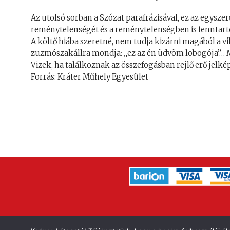
Az utolsó sorban a Szózat parafrázisával, ez az egyszer
reménytelenségét és a reménytelenségben is fenntartot
A költő hiába szeretné, nem tudja kizárni magából a v
zuzmószakállra mondja: „ez az én üdvöm lobogója”… M
Vizek, ha találkoznak az összefogásban rejlő erő jelkép
Forrás: Kráter Műhely Egyesület
IMPRESSZUM
A