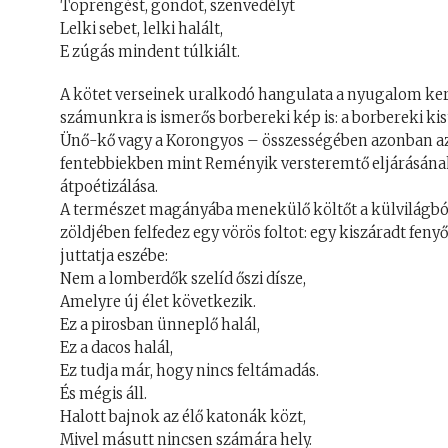
Töprengést, gondot, szenvedélyt
Lelki sebet, lelki halált,
E zúgás mindent túlkiált.
A kötet verseinek uralkodó hangulata a nyugalom ke
számunkra is ismerős borbereki kép is: a borbereki kis
Ünő-kő vagy a Korongyos – összességében azonban az e
fentebbiekben mint Reményik versteremtő eljárásának
átpoétizálása.
A természet magányába menekülő költőt a külvilágból 
zöldjében felfedez egy vörös foltot: egy kiszáradt fenyő
juttatja eszébe:
Nem a lomberdők szelíd őszi dísze,
Amelyre új élet következik.
Ez a pirosban ünneplő halál,
Ez a dacos halál,
Ez tudja már, hogy nincs feltámadás.
És mégis áll.
Halott bajnok az élő katonák közt,
Mivel másutt nincsen számára hely.