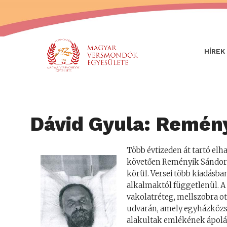
HÍREK
Dávid Gyula: Remén
Több évtizeden át tartó elh
követően Reményik Sándor 
körül. Versei több kiadásb
alkalmaktól függetlenül. A 
vakolatréteg, mellszobra o
udvarán, amely egyházközs
alakultak emlékének ápolá