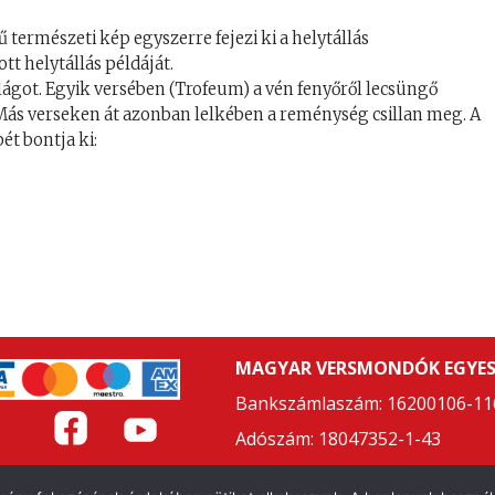
ű természeti kép egyszerre fejezi ki a helytállás
t helytállás példáját.
ilágot. Egyik versében (Trofeum) a vén fenyőről lecsüngő
ás verseken át azonban lelkében a reménység csillan meg. A
ét bontja ki:
MAGYAR VERSMONDÓK EGYES
Bankszámlaszám: 16200106-11
Adószám: 18047352-1-43
LAPSZABÁLY
ÁSZF
ADATVÉDELMI NYILATKOZAT
FELHASZNÁL