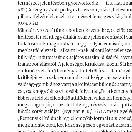
természet jelentésében gyönyörködik” – írta Hartmann J
481.) Alszeghy Zsolt pedig ezt a viszonyulást „belesim
pillanatfelvételek ezek a természet fenséges világábó
1928. 263.)
Mindjárt visszatérünk a borbereki versekre, de előbb
költészetének itt egy általánosabb jellemvonásáról va
tudatosítunk magunkban eléggé. Olyan vonásról, amel
megkérdőjelezték, „alkalmi”-nak, alkotó képzelet sz
külvilági indíttatásának sajátos asszimilálásáról, a ve
transzponálásáról. A jelenséget kritikusai közül Sár
örökméccsel című Reményik-kötetről írva: „Reményik
kritikáját – … csaknem mindig szüksége van valami ap
valóság-gombjához varrja a költészet különös szárny
ezt, csakhogy Sárközi tovább folytatja: „De a kemény,
Ebben a földtől ellendülő attitűdben villan föl Remény
még a rögön jár, de az élet fölé agya és szíve már építi a
hűvös, sötét vízióját.” (Nyugat, 1930/1. 65.) A megfigye
„Reményik lírájának legjellemzőbb formai tulajdonság
megkülönbözteti, két közönségesen egymást kizárni l
egysége… Ez az értelmes, tudatos, eszmékkel teli köl