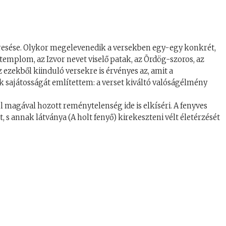
resése. Olykor megelevenedik a versekben egy-egy konkrét,
templom, az Izvor nevet viselő patak, az Ördög-szoros, az
zekből kiinduló versekre is érvényes az, amit a
 sajátosságát említettem: a verset kiváltó valóságélmény
magával hozott reménytelenség ide is elkíséri. A fenyves
t, s annak látványa (A holt fenyő) kirekeszteni vélt életérzését