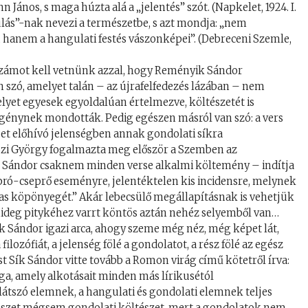
ános, s maga húzta alá a „jelentés” szót. (Napkelet, 1924. I.
ulás”-nak nevezi a természetbe, s azt mondja: „nem
l, hanem a hangulati festés vászonképei”. (Debreceni Szemle,
 számot kell vetnünk azzal, hogy Reményik Sándor
n szó, amelyet talán – az újrafelfedezés lázában – nem
yet egyesek egyoldalúan értelmezve, költészetét is
egénynek mondották. Pedig egészen másról van szó: a vers
rset előhívó jelenségben annak gondolati síkra
közi György fogalmazta meg először a Szemben az
 Sándor csaknem minden verse alkalmi költemény – indítja
ró-cseprő eseményre, jelentéktelen kis incidensre, melynek
as köpönyegét.” Akár lebecsülő megállapításnak is vehetjük
 hideg pitykéhez varrt köntös aztán nehéz selyemből van…
ik Sándor igazi arca, ahogy szeme még néz, még képet lát,
 filozófiát, a jelenség fölé a gondolatot, a rész fölé az egész
lést Sík Sándor vitte tovább a Romon virág című kötetről írva:
a, amely alkotásait minden más lírikusétól
átszó elemnek, a hangulati és gondolati elemnek teljes
tészet mégsem gondolati költészet, mert a gondolatok nem