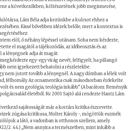
llene a következőkben, költészetének jobb megismerése,
ulótársa, Lám Béla adja kezünkbe a kulcsot ehhez a
ezésében. Kissé bővebben idézek belőle, mert a kontextus is
megértéséhez:
ntem elöl, ő néhány lépéssel utánam. Soha nem kérdezte,
tte el magától a tájékozódás, az időbeosztás és az
 a lényegnek adja át magát.
 megkérdezte egy-egy virág nevét, felfigyelt, ha pillangó
ovább nem igyekezett behatolni a részletekbe.
y nem jutott tovább a lényegnél. A nagy dómban a lélek volt
önd, félhomály. Az ornamentika csak másodsorban érdekelte.
olt és nem geológia, teológia inkább.” (A barátom: Reményik
 polgárcsalád életéből. Kv. 2003. Sajtó alá rendezte Hantz Lám
etkező sajátosságát már a kortárs kritika észrevette.
vizek zúgása kritikusa, Molter Károly -, mögöttük eszmék
zólójuk a látó, a vadonban is otthonos szellem, amely
1922/2. 44.) „Nem annyira a természetben, mint inkább a