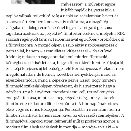
művészete”: a műveket egyre
inkább naplók helyettesítik, a
naplók válnak művekké. Míg a napló az irodalomban bevett és
bizonyos értelemben konzervatív műforma, a mozgókép
világában, a dolog természeténél fogva, avantgard gesztus:
tagadása azoknak az „objektív” filmtörténeteknek, melyek a XIX.
századi regényből (annak felbomlásával egyidőben) öröklődtek át
a filmvászonra. A mozgóképen a szubjektív naplóbejegyzések
nem tollal, hanem – szemléletes kifejezéssel – objektívvel
íródnak; tudatosan vagy öntudatlanul minden filmnapló
kétségbeesett kísérlet arra, hogy a filmet kizökkentse pályájáról,
és a képi kifejezés új lehetőségei felé kormányozza. A feladat nem
megoldhatatlan, de komoly következményekkel jár mind az
elbeszélésmódra, mind a képekre nézve. Ezért, hogy minden
filmnapló szükségképpen töredezett, és hiányérzetet hagy a
nézőben. Ez a hiányérzet, mondani sem kell, termékenyebb
energiák forrása, mint az a megelégedettség, amely a kerek
filmtörténetek láttán tölt el bennünket. A filmnaplónak nincs
eleje, vége és nincs középpontja. Pontosabban e centrum nem a
filmben található, hanem azon kívül: az elbeszélő személyében. A
filmnaplóval kapcsolatban felmerülő műfaji probléma azonos a
modern film alapkérdésével: ki mondja – mondja-e valaki – a