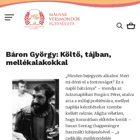
Báron György: Költő, tájban,
mellékalakokkal
„Minden bejegyzés alkalmi. Mert
mi dönti el a fontosságot? Ez a
napló hátránya” – mondja az
Arizonaplóban Forgács Péter, utalva
arra a műfaji problémára, mellyel
naplója készítésekor szembe
kellett néznie. Aligha véletlen,
hogy korunkban előtérbe került –
Susan Sontag (happeningre
használt) kifejezésével – „a
radikális mellérendelés