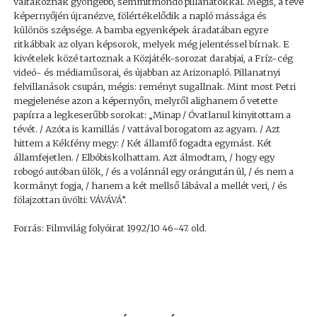
váltakoznak gyöngébb, semmitmondó pillanatokkal. Mégis, a tévé
képernyőjén újranézve, fölértékelődik a napló mássága és
különös szépsége. A bamba egyenképek áradatában egyre
ritkábbak az olyan képsorok, melyek még jelentéssel bírnak. E
kivételek közé tartoznak a Közjáték-sorozat darabjai, a Fríz-cég
videó- és médiaműsorai, és újabban az Arizonapló. Pillanatnyi
felvillanások csupán, mégis: reményt sugallnak. Mint most Petri
megjelenése azon a képernyőn, melyről alighanem ő vetette
papírra a legkeserűbb sorokat: „Minap / Óvatlanul kinyitottam a
tévét. / Azóta is kamillás / vattával borogatom az agyam. / Azt
hittem a Kékfény megy: / Két államfő fogadta egymást. Két
államfejetlen. / Elbóbiskolhattam. Azt álmodtam, / hogy egy
robogó autóban ülök, / és a volánnál egy orángután ül, / és nem a
kormányt fogja, / hanem a két mellső lábával a mellét veri, / és
fölajzottan üvölti: VÁVÁVÁ”.
Forrás: Filmvilág folyóirat 1992/10 46-47. old.