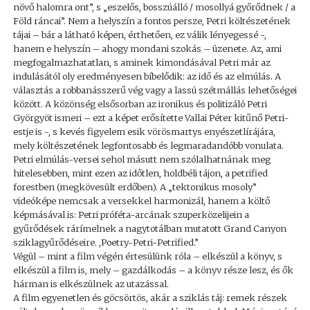
növő halomra ont”, s „eszelős, bosszúálló / mosollyá győrődnek / a
Föld ráncai”. Nem a helyszín a fontos persze, Petri költészetének
tájai – bár a látható képen, érthetően, ez válik lényegessé -,
hanem e helyszín – ahogy mondani szokás – üzenete. Az, ami
megfogalmazhatatlan, s aminek kimondásával Petri már az
indulásától oly eredményesen bíbelődik: az idő és az elmúlás. A
választás a robbanásszerű vég vagy a lassú szétmállás lehetőségei
között. A közönség elsősorban az ironikus és politizáló Petri
Györgyöt ismeri – ezt a képet erősítette Vallai Péter kitűnő Petri-
estje is -, s kevés figyelem esik vörösmartys enyészetlírájára,
mely költészetének legfontosabb és legmaradandóbb vonulata.
Petri elmúlás-versei sehol másutt nem szólalhatnának meg
hitelesebben, mint ezen az időtlen, holdbéli tájon, a petrified
forestben (megkövesült erdőben). A „tektonikus mosoly”
videóképe nemcsak a versekkel harmonizál, hanem a költő
képmásával is: Petri próféta-arcának szuperközelijein a
gyűrődések rárímelnek a nagytotálban mutatott Grand Canyon
sziklagyűrődéseire. ,Poetry-Petri-Petrified.”
Végül – mint a film végén értesülünk róla – elkészül a könyv, s
elkészül a film is, mely – gazdálkodás – a könyv része lesz, és ők
hárman is elkészülnek az utazással.
A film egyenetlen és göcsörtös, akár a sziklás táj: remek részek