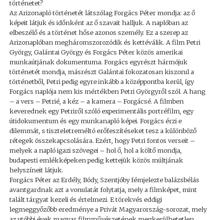
történetet?
Az Arizonapló történetét látszólag Forgács Péter mondja: az ő
képeit látjuk és időnként az ő szavait halljuk. A naplóban az
elbeszélő és a történet hőse azonos személy. Ez a szerep az
Arizonaplóban megháromszorozódik és kettéválik. A film Petri
György, Galántai György és Forgács Péter közös amerikai
munkaútjának dokumentuma. Forgács egyrészt hármójuk
történetét mondja, másrészt Galántai fokozatosan kiszorul a
történetből, Petri pedig egyre inkább a középpontba kerül, így
Forgács naplója nem kis mértékben Petri Györgyről szól. A hang
– a vers – Petrié, a kéz – a kamera – Forgácsé. A filmben
keverednek egy Petriről szóló experimentális portréfilm, egy
útidokumentum és egy munkanapló képei. Forgács érzi e
dilemmát, s tiszteletreméltó erőfeszítéseket tesz a különböző
rétegek összekapcsolására. Ezért, hogy Petri fontos verseit –
melyek a napló igazi szövegei – hol ő, hol a költő mondja,
budapesti emlékképeken pedig kettejük közös múltjának
helyszíneit látjuk.
Forgács Péter az Erdély, Bódy, Szentjóby fémjelezte balázsbélás
avantgardnak azt a vonulatát folytatja, mely a filmképet, mint
talált tárgyat kezeli és értelmezi. E törekvés eddigi
legmeggyőzőbb eredménye a Privát Magyarország-sorozat, mely
az utóbbi évek magyar filmművészetének megkerülhetetlen