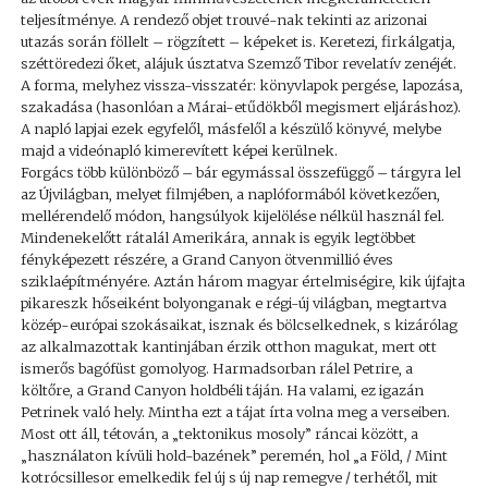
teljesítménye. A rendező objet trouvé-nak tekinti az arizonai
utazás során föllelt – rögzített – képeket is. Keretezi, firkálgatja,
széttöredezi őket, alájuk úsztatva Szemző Tibor revelatív zenéjét.
A forma, melyhez vissza-visszatér: könyvlapok pergése, lapozása,
szakadása (hasonlóan a Márai-etűdökből megismert eljáráshoz).
A napló lapjai ezek egyfelől, másfelől a készülő könyvé, melybe
majd a videónapló kimerevített képei kerülnek.
Forgács több különböző – bár egymással összefüggő – tárgyra lel
az Újvilágban, melyet filmjében, a naplóformából következően,
mellérendelő módon, hangsúlyok kijelölése nélkül használ fel.
Mindenekelőtt rátalál Amerikára, annak is egyik legtöbbet
fényképezett részére, a Grand Canyon ötvenmillió éves
sziklaépítményére. Aztán három magyar értelmiségire, kik újfajta
pikareszk hőseiként bolyonganak e régi-új világban, megtartva
közép-európai szokásaikat, isznak és bölcselkednek, s kizárólag
az alkalmazottak kantinjában érzik otthon magukat, mert ott
ismerős bagófüst gomolyog. Harmadsorban rálel Petrire, a
költőre, a Grand Canyon holdbéli táján. Ha valami, ez igazán
Petrinek való hely. Mintha ezt a tájat írta volna meg a verseiben.
Most ott áll, tétován, a „tektonikus mosoly” ráncai között, a
„használaton kívüli hold-bazének” peremén, hol „a Föld, / Mint
kotrócsillesor emelkedik fel új s új nap remegve / terhétől, mit