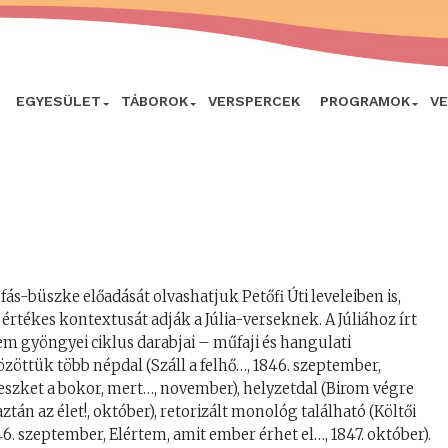
EGYESÜLET
TÁBOROK
VERSPERCEK
PROGRAMOK
V
fás-büszke előadását olvashatjuk Petőfi Úti leveleiben is,
rtékes kontextusát adják a Júlia-verseknek. A Júliához írt
em gyöngyei ciklus darabjai – műfaji és hangulati
öttük több népdal (Száll a felhő…, 1846. szeptember,
Reszket a bokor, mert…, november), helyzetdal (Birom végre
ztán az élet!, október), retorizált monológ található (Költői
46. szeptember, Elértem, amit ember érhet el…, 1847. október).