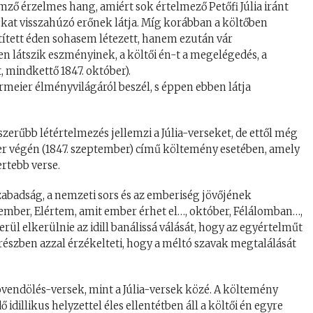
emző érzelmes hang, amiért sok értelmező Petőfi Júlia iránt
kat visszahúzó erőnek látja. Míg korábban a költőben
tített éden sohasem létezett, hanem ezután vár
en látszik eszményinek, a költői én-t a megelégedés, a
t, mindkettő 1847. október).
ermeier élményvilágáról beszél, s éppen ebben látja
erűbb létértelmezés jellemzi a Júlia-verseket, de ettől még
er végén (1847. szeptember) című költemény esetében, amely
rtebb verse.
szabadság, a nemzeti sors és az emberiség jövőjének
eptember, Elértem, amit ember érhet el…, október, Félálomban…,
kerül elkerülnie az idill banálissá válását, hogy az egyértelműt
észben azzal érzékelteti, hogy a méltó szavak megtalálását
jövendölés-versek, mint a Júlia-versek közé. A költemény
idillikus helyzettel éles ellentétben áll a költői én egyre