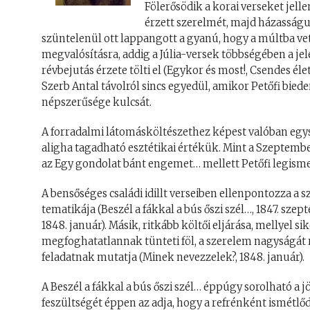
Fölerősödik a korai verseket jell
érzett szerelmét, majd házasságu
szüntelenül ott lappangott a gyanú, hogy a múltba ve
megvalósításra, addig a Júlia-versek többségében a jel
révbejutás érzete tölti el (Egykor és most!, Csendes éle
Szerb Antal távolról sincs egyedül, amikor Petőfi bied
népszerűsége kulcsát.
A forradalmi látomásköltészethez képest valóban egysz
aligha tagadható esztétikai értékük. Mint a Szeptemb
az Egy gondolat bánt engemet… mellett Petőfi legisme
A bensőséges családi idillt verseiben ellenpontozza a 
tematikája (Beszél a fákkal a bús őszi szél…, 1847. sz
1848. január). Másik, ritkább költői eljárása, mellyel si
megfoghatatlannak tünteti föl, a szerelem nagyságát r
feladatnak mutatja (Minek nevezzelek?, 1848. január).
A Beszél a fákkal a bús őszi szél… éppúgy sorolható a 
feszültségét éppen az adja, hogy a refrénként ismétlődő 