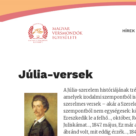
HÍREK
Júlia-versek
A Júlia-szerelem históriájának tré
amelyek irodalmi szempontból is é
szerelmes versek – akár a Szerel
szempontból nem egységesek: köz
Ereszkedik le a felhő…, október, 
Juliskámat…, 1847. május, Ez már a
ábránd volt, mit eddig érzék…, 18