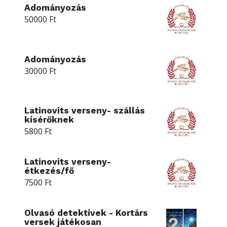
Adományozás
50000
Ft
Adományozás
30000
Ft
Latinovits verseny- szállás
kísérőknek
5800
Ft
Latinovits verseny-
étkezés/fő
7500
Ft
Olvasó detektívek - Kortárs
versek játékosan