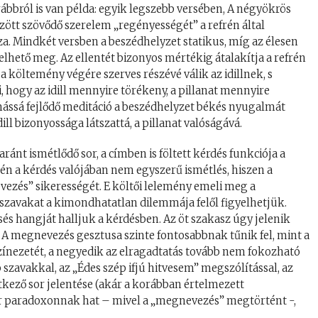
ábbról is van példa: egyik legszebb versében, A négyökrös
zött szövődő szerelem „regényességét” a refrén által
a. Mindkét versben a beszédhelyzet statikus, míg az élesen
lhető meg. Az ellentét bizonyos mértékig átalakítja a refrén
a költemény végére szerves részévé válik az idillnek, s
 hogy az idill mennyire törékeny, a pillanat mennyire
mássá fejlődő meditáció a beszédhelyzet békés nyugalmát
ill bizonyossága látszattá, a pillanat valóságává.
ánt ismétlődő sor, a címben is föltett kérdés funkciója a
n a kérdés valójában nem egyszerű ismétlés, hiszen a
vezés” sikerességét. E költői lelemény emeli meg a
 szavakat a kimondhatatlan dilemmája felől figyelhetjük.
és hangját halljuk a kérdésben. Az öt szakasz úgy jelenik
. A megnevezés gesztusa szinte fontosabbnak tűnik fel, mint a
zínezetét, a negyedik az elragadtatás tovább nem fokozható
szavakkal, az „Édes szép ifjú hitvesem” megszólítással, az
etkező sor jelentése (akár a korábban értelmezett
ár paradoxonnak hat – mivel a „megnevezés” megtörtént -,