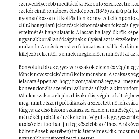
szenvedélyesebb meditációja. Hasonló szerkezetre kor
szekér című románcos életképben (1845) az ifjú pár kö
nyomatékossá tett költőietlen környezet ellenpontozz
elütő hangulatú jelentések kibontásában fokozás figye
értelmét és hangulatát is. A lassan ballagó ökrök képe 
ugyanakkor állandóságának súlyával azt is érzékelteti,
mulandó. A másik versben fokozatosan válik el a láto
kifejező refréntől, s ennek megfelelően minősül át az id
Bonyolultabb az egyes versszakok elején és végén egyar
Minek nevezzelek? című költeményben. A szakasz végé
feladata éppen az, hogy bizonytalanná tegye a „megne
konvencionális szerelmi vallomás súlyát: a kimondott
Minden szakasz elején a bizakodás, végén a kétségbees
meg, mint ötszöri próbálkozás a szeretett nő leírására
tárgya: az első három szakasz az érzelem minőségét, s
mértékét próbálja érzékeltetni. Végül a legegyszerűbb 
utolsó előtti sorban jut legközelebb a célhoz. A ráköv
költemények esetében) itt is átértelmeződik: most m
ugyanakkor nyitottá teszi a verset.