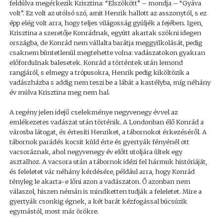
feldúlva megérkezik Krisztina: “Elszökött” – mondja – “Gyáva
volt”. Ez volt az utólsó szó, amit Henrik hallott az asszonytól, s ez
épp elég volt arra, hogy teljes világosság gyúljék a fejében. Igen,
Krisztina a szeretője Konrádnak, együtt akartak szökni idegen
országba, de Konrád nem vállalta barátja meggyilkolását, pedig
csaknem büntetlenül megtehette volna: vadászatokon gyakran
előfordulnak balesetek. Konrád a történtek után lemond
rangjáról, s elmegy a trópusokra, Henrik pedig kiköltözik a
vadászházba s addig nem teszi be a lábát a kastélyba, míg néhány
év múlva Krisztina meg nem hal.
A regény jelen idejű cselekménye negyvenegy évvel az
emlékezetes vadászat után történik. A Londonban élő Konrád a
városba látogat, és értesíti Henriket, a tábornokot érkezéséről. A
tábornok parádés kocsit küld érte és gyertyák fényénél ott
vacsoráznak, ahol negyvenegy év előtt utoljára ültek egy
asztalhoz. A vacsora után a tábornok idézi fel hármuk históriáját,
és feleletet vár néhány kérdésére, például arra, hogy Konrád
tényleg le akarta-e lőni azon a vadászaton. Ő azonban nem
válaszol, hiszen némán is mindketten tudják a feleletet. Mire a
gyertyák csonkig égnek, a két barát kézfogással búcsúzik
egymástól, most már örökre.