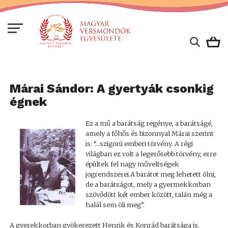
Márai Sándor: A gyertyák csonkig
égnek
Ez a mű a barátság regénye, a barátságé,
amely a főhős és bizonnyal Márai szerint
is: “…szigorú emberi törvény. A régi
világban ez volt a legerősebb törvény, erre
épültek fel nagy műveltségek
jogrendszerei.A barátot meg lehetett ölni,
de a barátságot, mely a gyermekkorban
szövődött két ember között, talán még a
halál sem öli meg”.
A gyerekkorban gyökerezett Henrik és Konrád barátsága is.