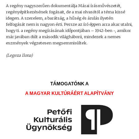
A regény nagyszerűen dokumentálja Márai írásművészetét,
regényépítkezésének fogásait, de a mai olvasótól a téma kissé
idegen. A szerelem, a barátság, a hűség és árulás ilyetén
felfogását nem is nagyon érti. Persze az író éppen arra akar utalni,
hogy ti. a regény megírásának időpontjában – 1942-ben -, amikor
már javában dúlt a második világháború, mindezek a nemes
eszmények végzetesen megsemmisültek.
(Legeza Ilona)
TÁMOGATÓNK A
A MAGYAR KULTÚRÁÉRT ALAPÍTVÁNY