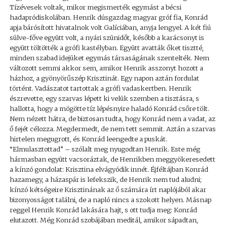
Tízévesek voltak, mikor megismerték egymást a bécsi
hadapródiskolában. Henrik dúsgazdag magyar gróf fia, Konrád
apja bárósított hivatalnok volt Galíciában, anyja lengyel. A két fiú
sülve-főve együtt volt, a nyári szünidőt, később a karácsonyt is
együtt töltötték a grófi kastélyban. Együtt avatták őket tisztté,
minden szabad idejüket egymás társaságának szentelték. Nem
változott semmi akkor sem, amikor Henrik asszonyt hozott a
házhoz, a gyönyörűszép Krisztinát. Egy napon aztán fordulat
történt. Vadászatot tartottak a grófi vadaskertben. Henrik
észrevette, egy szarvas lépett ki velük szemben a tisztásra, s
hallotta, hogy a mögötte tíz lépésnyire haladó Konrád csőre tölt.
Nem nézett hátra, de biztosan tudta, hogy Konrád nem a vadat, az
ő fejét célozza. Megdermedt, de nem tett semmit. Aztán a szarvas
hirtelen megugrott, és Konrád leengedte a puskát.
“Elmulasztottad” – szólalt meg nyugodtan Henrik. Este még
hármasban együtt vacsoráztak, de Henrikben meggyökeresedett
a kínzó gondolat: Krisztina elvágyódik innét. Éjféltájban Konrád
hazamegy, a házaspár is lefekszik, de Henrik nem tud aludni;
kínzó kétségeire Krisztinának az ő számára írt naplójából akar
bizonyosságot találni, de a napló nincs a szokott helyen. Másnap
reggel Henrik Konrád lakására hajt, s ott tudja meg: Konrád
elutazott. Még Konrád szobájában meditál, amikor sápadtan,