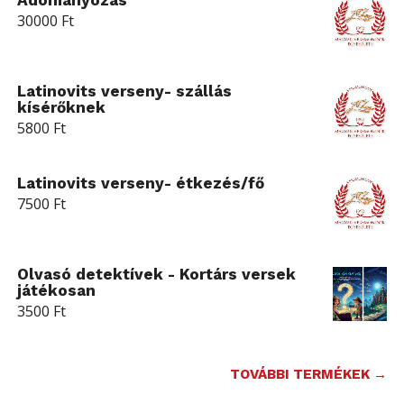
Adományozás
30000
Ft
Latinovits verseny- szállás
kísérőknek
5800
Ft
Latinovits verseny- étkezés/fő
7500
Ft
Olvasó detektívek - Kortárs versek
játékosan
3500
Ft
TOVÁBBI TERMÉKEK →