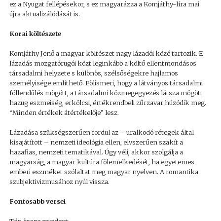
ez a Nyugat fellépésekor, s ez magyarázza a Komjáthy-líra mai
újra aktualizálódását is.
Korai költészete
Komjáthy Jenő a magyar költészet nagy lázadói közé tartozik. E
lázadás mozgatórugói közt leginkább a költő ellentmondásos
társadalmi helyzete s különös, szélsőségekre hajlamos
személyisége említhető. Fölismeri, hogy a látványos társadalmi
föllendülés mögött, a társadalmi közmegegyezés látsza mögött
hazug eszmeiség, erkölcsi, értékrendbeli zűrzavar húzódik meg.
“Minden értékek átértékelője” lesz.
Lázadása szükségszerűen fordul az – uralkodó rétegek által
kisajátított – nemzeti ideológia ellen, elvszerűen szakít a
hazafias, nemzeti tematikával. Úgy véli, akkor szolgálja a
magyarság, a magyar kultúra fölemelkedését, ha egyetemes
emberi eszméket szólaltat meg magyar nyelven. A romantika
szubjektivizmusához nyúl vissza.
Fontosabb versei