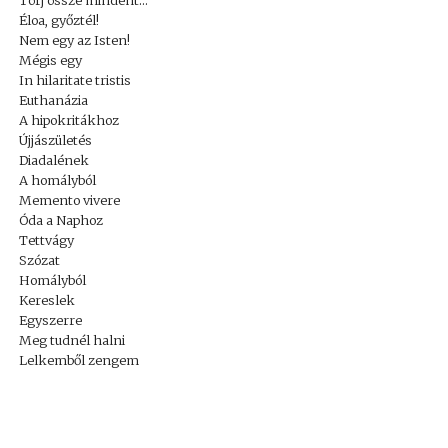
Törj össze mindent…
Éloa, győztél!
Nem egy az Isten!
Mégis egy
In hilaritate tristis
Euthanázia
A hipokritákhoz
Újjászületés
Diadalének
A homályból
Memento vivere
Óda a Naphoz
Tettvágy
Szózat
Homályból
Kereslek
Egyszerre
Meg tudnél halni
Lelkemből zengem