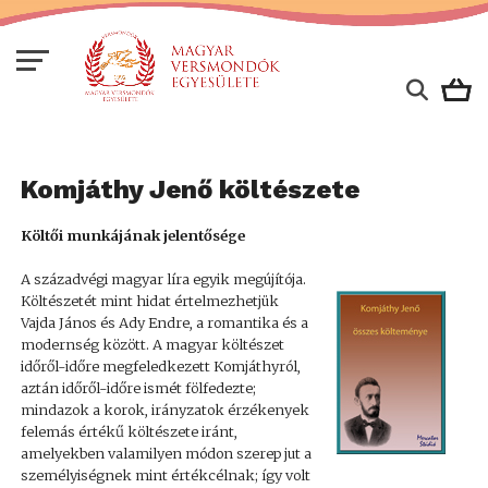
Komjáthy Jenő költészete
Költői munkájának jelentősége
A századvégi magyar líra egyik megújítója.
Költészetét mint hidat értelmezhetjük
Vajda János és Ady Endre, a romantika és a
modernség között. A magyar költészet
időről-időre megfeledkezett Komjáthyról,
aztán időről-időre ismét fölfedezte;
mindazok a korok, irányzatok érzékenyek
felemás értékű költészete iránt,
amelyekben valamilyen módon szerep jut a
személyiségnek mint értékcélnak; így volt