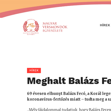
HÍREK
HÍREK
Meghalt Balázs F
69 évesen elhunyt Balázs Fecó, a Korál leg
koronavírus-fertőzés miatt – tudta meg a s
„Mély fájdalommal tudatjuk, hogy Balázs Ferenc,