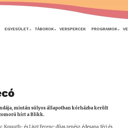
EGYESÜLET
TÁBOROK
VERSPERCEK
PROGRAMOK
V
ecó
endája, miután súlyos állapotban kórházba került
zomorú hírt a Blikk.
 Kossuth- és Liszt Ferenc-díjas zenész, édesapa, férj és