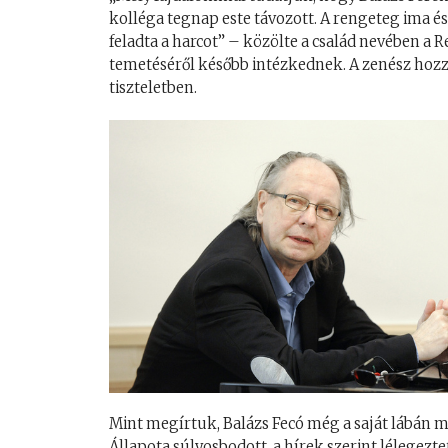
kolléga tegnap este távozott. A rengeteg ima é
feladta a harcot” – közölte a család nevében a R
temetéséről később intézkednek. A zenész hozz
tiszteletben.
Mint megírtuk, Balázs Fecó még a saját lábán m
Állapota súlyosbodott, a hírek szerint lélegezt