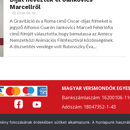
Marcellről
2026.06.30.
A Gravitáció és a Roma című Oscar-díjas filmeket is
jegyző Alfonso Cuarón Jankovics Marcell Fehérlófia
című filmjét választotta, hogy bemutassa az Annecy
Nemzetközi Animációs Filmfesztivál közönségének.
A díszvetítés vendége volt Rubovszky Éva,...
MAGYAR VERSMONDÓK EGYES
Bankszámlaszám: 16200106-11
Adószám: 18047352-1-43
LAPSZABÁLY
ÁSZF
ADATVÉDELMI NYILATKOZAT
FELHASZNÁL
élmény fokozásának érdekében sütiket alkalmazunk. A honlapunk használa