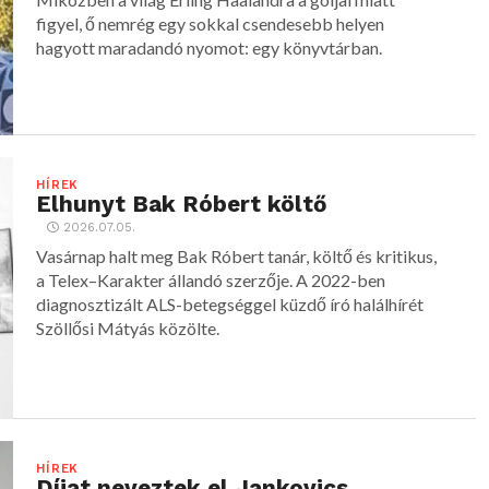
figyel, ő nemrég egy sokkal csendesebb helyen
hagyott maradandó nyomot: egy könyvtárban.
HÍREK
Elhunyt Bak Róbert költő
2026.07.05.
Vasárnap halt meg Bak Róbert tanár, költő és kritikus,
a Telex–Karakter állandó szerzője. A 2022-ben
diagnosztizált ALS-betegséggel küzdő író halálhírét
Szöllősi Mátyás közölte.
HÍREK
Díjat neveztek el Jankovics