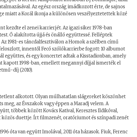
lhatalmazásával. Az egész ország imádkozott érte, de sajnos
ge miatt a Korál ikonja a különösen veszélyeztetettek közé
t kezdte el zenei karrierjét. Az igazi siker 1978-ban
st. Ő alakította újjá és önálló együttessé. Felléptek
 Az 1981-es táncdalfesztiválon a Homok a szélben című
 feloszlott, innentől Fecó szólókarrierbe fogott: 10 albumot
orál együttes, és egy koncertet adtak a Kisstadionban, amely
jat kapott 1998-ban, emellett megannyi díjjal ismerték el
tmű-díj (2010).
etetlent alkotott. Olyan múlhatatlan slágereket köszönhet
nts meg, az Évszakok vagy éppen a Maradj velem. A
t, többek között Kovács Katival, Keresztes Ildikóval,
 közös duettje. Írt filmzenét, oratóriumot és színpadi zenét
1996 óta van együtt Imolával, 2011 óta házasok. Fiuk, Ferenc