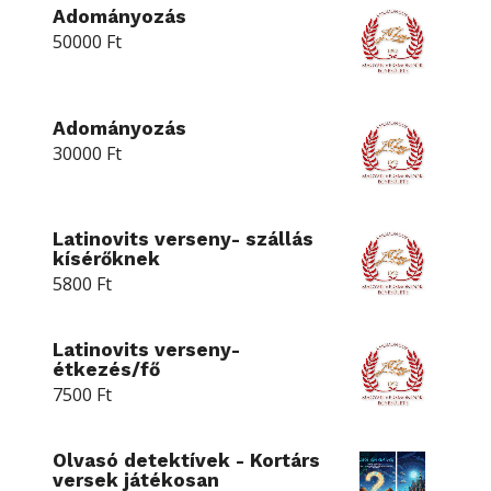
Adományozás
50000
Ft
Adományozás
30000
Ft
Latinovits verseny- szállás
kísérőknek
5800
Ft
Latinovits verseny-
étkezés/fő
7500
Ft
Olvasó detektívek - Kortárs
versek játékosan