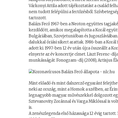
Várkonyi Attila adott tájékoztatást a család fe
nem tudott felépülni a fertőzésből. Szívbetegsé
tartozott.
Balázs Fecó 1967-ben a Neoton együttes tagjakén
kezdődött, amikor megalapította a Korál együtte
Bulgáriában, Szovjetunióban és Jugoszláviában.
dalukkal óriási sikert arattak. 1986-ban a Korál
adott ki. 1997-ben 12 év után újra összeállt a K
elnyerte az év koncertje címet. Liszt Ferenc-dí
munkásságát: Fonogram-díj (2008), Artisjus Éle
Mint előadó és mint dalszerző egyaránt felejth
neki az ország, mint a Homok a szélben, az Éri
legnagyobb magyar művészekkel dolgozott együt
Sztevanovity Zoránnal és Varga Miklóssal is volt
is.
A zenészlegenda első házassága 12 évig tartott. 