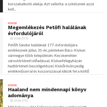
korszakalkotó alakja. Azt vallotta: a színésznek azzá
kell...
HÍREK
Megemlékezés Petőfi halálának
évfordulójáról
2026.07.31.
Petőfi Sándor halálának 177. évfordulójára
emlékeznek július 31-én, pénteken Bács-Kiskun
vármegye több településén: Kecskeméten
várostörténeti előadással, Kiskunfélegyházán
hadtörténeti beszélgetéssel, Kiskőrösön pedig
emlékműsorral és koszorúzással idézik fel a költő
alakját.
HÍREK
Haaland nem mindennapi könyv
adománya
2026.07.12.
Miközben a világ Erling Haalandra a góljai miatt