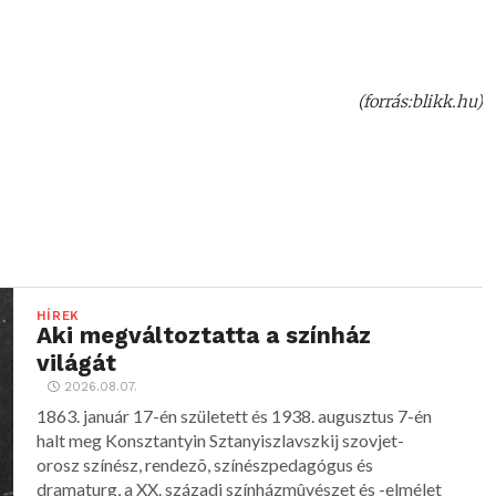
(forrás:blikk.hu)
HÍREK
Aki megváltoztatta a színház
világát
2026.08.07.
1863. január 17-én született és 1938. augusztus 7-én
halt meg Konsztantyin Sztanyiszlavszkij szovjet-
orosz színész, rendezõ, színészpedagógus és
dramaturg, a XX. századi színházmûvészet és -elmélet