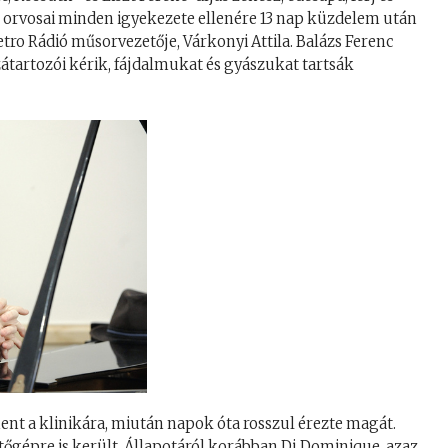
s orvosai minden igyekezete ellenére 13 nap küzdelem után
etro Rádió műsorvezetője, Várkonyi Attila. Balázs Ferenc
átartozói kérik, fájdalmukat és gyászukat tartsák
ent a klinikára, miután napok óta rosszul érezte magát.
etőgépre is került. Állapotáról korábban Dj Dominique, azaz