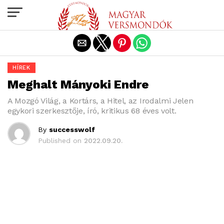
Exit mobile version
HÍREK
Meghalt Mányoki Endre
A Mozgó Világ, a Kortárs, a Hitel, az Irodalmi Jelen
egykori szerkesztője, író, kritikus 68 éves volt.
By
successwolf
Published on
2022.09.20.