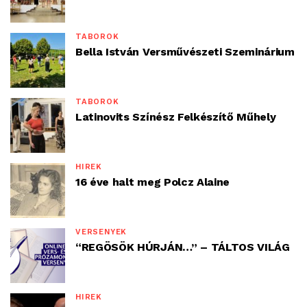
TÁBOROK
Bella István Versművészeti Szeminárium
TÁBOROK
Latinovits Színész Felkészítő Műhely
HÍREK
16 éve halt meg Polcz Alaine
VERSENYEK
“REGÖSÖK HÚRJÁN…” – TÁLTOS VILÁG
HÍREK