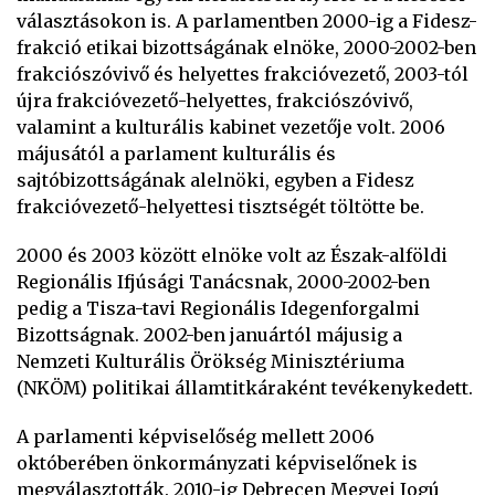
választásokon is. A parlamentben 2000-ig a Fidesz-
frakció etikai bizottságának elnöke, 2000-2002-ben
frakciószóvivő és helyettes frakcióvezető, 2003-tól
újra frakcióvezető-helyettes, frakciószóvivő,
valamint a kulturális kabinet vezetője volt. 2006
májusától a parlament kulturális és
sajtóbizottságának alelnöki, egyben a Fidesz
frakcióvezető-helyettesi tisztségét töltötte be.
2000 és 2003 között elnöke volt az Észak-alföldi
Regionális Ifjúsági Tanácsnak, 2000-2002-ben
pedig a Tisza-tavi Regionális Idegenforgalmi
Bizottságnak. 2002-ben januártól májusig a
Nemzeti Kulturális Örökség Minisztériuma
(NKÖM) politikai államtitkáraként tevékenykedett.
A parlamenti képviselőség mellett 2006
októberében önkormányzati képviselőnek is
megválasztották. 2010-ig Debrecen Megyei Jogú