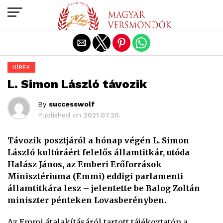
Exit mobile version
HÍREK
L. Simon László távozik
By
successwolf
Published on
2021.07.20.
Távozik posztjáról a hónap végén L. Simon
László kultúráért felelős államtitkár, utóda
Halász János, az Emberi Erőforrások
Minisztériuma (Emmi) eddigi parlamenti
államtitkára lesz – jelentette be Balog Zoltán
miniszter pénteken Lovasberényben.
Az Emmi átalakításáról tartott tájékoztatón a