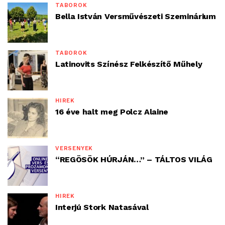
TÁBOROK
Bella István Versművészeti Szeminárium
TÁBOROK
Latinovits Színész Felkészítő Műhely
HÍREK
16 éve halt meg Polcz Alaine
VERSENYEK
“REGÖSÖK HÚRJÁN…” – TÁLTOS VILÁG
HÍREK
Interjú Stork Natasával