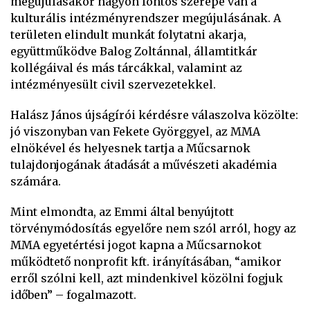
megújulásakor nagyon fontos szerepe van a
kulturális intézményrendszer megújulásának. A
területen elindult munkát folytatni akarja,
együttműködve Balog Zoltánnal, államtitkár
kollégáival és más tárcákkal, valamint az
intézményesült civil szervezetekkel.
Halász János újságírói kérdésre válaszolva közölte:
jó viszonyban van Fekete Györggyel, az MMA
elnökével és helyesnek tartja a Műcsarnok
tulajdonjogának átadását a művészeti akadémia
számára.
Mint elmondta, az Emmi által benyújtott
törvénymódosítás egyelőre nem szól arról, hogy az
MMA egyetértési jogot kapna a Műcsarnokot
működtető nonprofit kft. irányításában, “amikor
erről szólni kell, azt mindenkivel közölni fogjuk
időben” – fogalmazott.