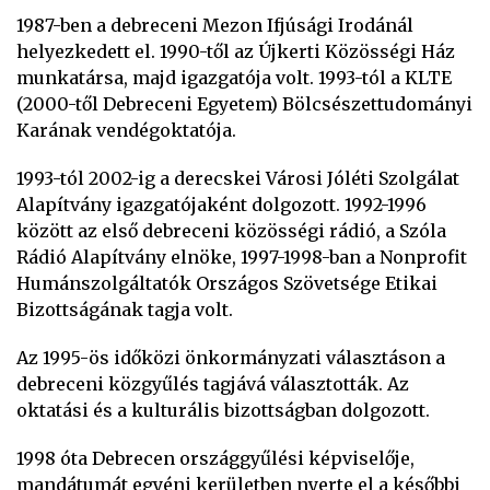
1987-ben a debreceni Mezon Ifjúsági Irodánál
helyezkedett el. 1990-től az Újkerti Közösségi Ház
munkatársa, majd igazgatója volt. 1993-tól a KLTE
(2000-től Debreceni Egyetem) Bölcsészettudományi
Karának vendégoktatója.
1993-tól 2002-ig a derecskei Városi Jóléti Szolgálat
Alapítvány igazgatójaként dolgozott. 1992-1996
között az első debreceni közösségi rádió, a Szóla
Rádió Alapítvány elnöke, 1997-1998-ban a Nonprofit
Humánszolgáltatók Országos Szövetsége Etikai
Bizottságának tagja volt.
Az 1995-ös időközi önkormányzati választáson a
debreceni közgyűlés tagjává választották. Az
oktatási és a kulturális bizottságban dolgozott.
1998 óta Debrecen országgyűlési képviselője,
mandátumát egyéni kerületben nyerte el a későbbi