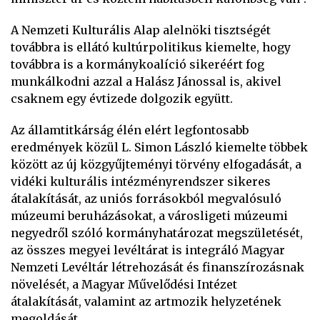
A Nemzeti Kulturális Alap alelnöki tisztségét
továbbra is ellátó kultúrpolitikus kiemelte, hogy
továbbra is a kormánykoalíció sikeréért fog
munkálkodni azzal a Halász Jánossal is, akivel
csaknem egy évtizede dolgozik együtt.
Az államtitkárság élén elért legfontosabb
eredmények közül L. Simon László kiemelte többek
között az új közgyűjteményi törvény elfogadását, a
vidéki kulturális intézményrendszer sikeres
átalakítását, az uniós forrásokból megvalósuló
múzeumi beruházásokat, a városligeti múzeumi
negyedről szóló kormányhatározat megszületését,
az összes megyei levéltárat is integráló Magyar
Nemzeti Levéltár létrehozását és finanszírozásnak
növelését, a Magyar Művelődési Intézet
átalakítását, valamint az artmozik helyzetének
megoldását.