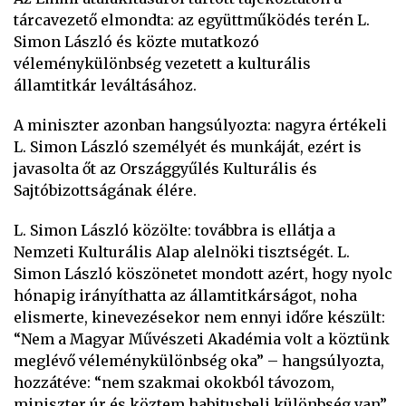
tárcavezető elmondta: az együttműködés terén L.
Simon László és közte mutatkozó
véleménykülönbség vezetett a kulturális
államtitkár leváltásához.
A miniszter azonban hangsúlyozta: nagyra értékeli
L. Simon László személyét és munkáját, ezért is
javasolta őt az Országgyűlés Kulturális és
Sajtóbizottságának élére.
L. Simon László közölte: továbbra is ellátja a
Nemzeti Kulturális Alap alelnöki tisztségét. L.
Simon László köszönetet mondott azért, hogy nyolc
hónapig irányíthatta az államtitkárságot, noha
elismerte, kinevezésekor nem ennyi időre készült:
“Nem a Magyar Művészeti Akadémia volt a köztünk
meglévő véleménykülönbség oka” – hangsúlyozta,
hozzátéve: “nem szakmai okokból távozom,
miniszter úr és köztem habitusbeli különbség van”.