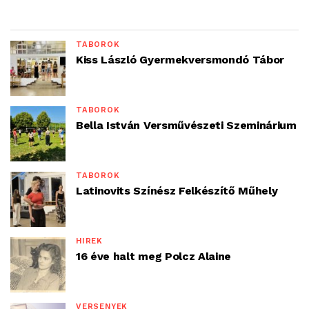
TÁBOROK
Kiss László Gyermekversmondó Tábor
TÁBOROK
Bella István Versművészeti Szeminárium
TÁBOROK
Latinovits Színész Felkészítő Műhely
HÍREK
16 éve halt meg Polcz Alaine
VERSENYEK