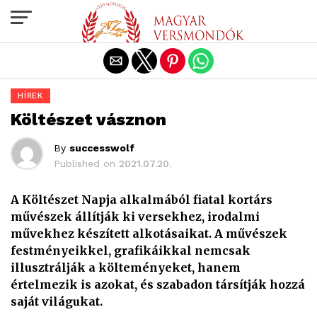
Exit mobile version
HÍREK
Költészet vásznon
By
successwolf
Published on
2021.07.20.
A Költészet Napja alkalmából fiatal kortárs
művészek állítják ki versekhez, irodalmi
művekhez készített alkotásaikat. A művészek
festményeikkel, grafikáikkal nemcsak
illusztrálják a költeményeket, hanem
értelmezik is azokat, és szabadon társítják hozzá
saját világukat.