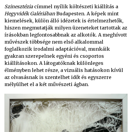
Szinesztézia
címmel nyílik költészeti kiállítás a
Hegyvidék Galériában
Budapesten. A képek mint
kiemelések, külön álló idézetek is értelmezhetők,
hiszen megmutatják milyen üzeneteket tartottak az
írásokban legfontosabbnak az alkotók. A meghívott
művészek többsége nem első alkalommal
foglalkozik irodalmi adaptációval, munkáik
gyakran szerepelnek egyéni és csoportos
kiállításokon. A látogatóknak különleges
élményben lehet része, a vizuális hatásokon kívül
az olvasásnak is szentelhet időt és egyszerre
mélyülhet el a két művészeti ágban.