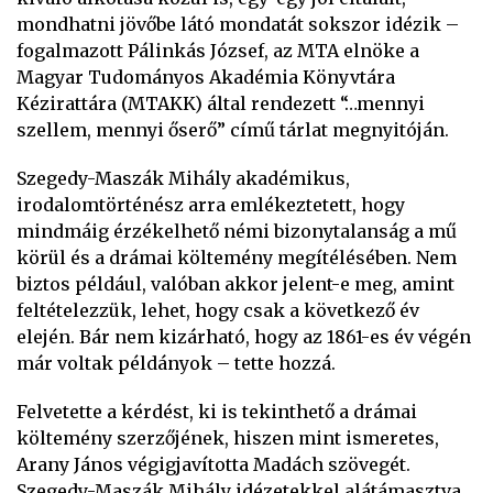
mondhatni jövőbe látó mondatát sokszor idézik –
fogalmazott Pálinkás József, az MTA elnöke a
Magyar Tudományos Akadémia Könyvtára
Kézirattára (MTAKK) által rendezett “…mennyi
szellem, mennyi őserő” című tárlat megnyitóján.
Szegedy-Maszák Mihály akadémikus,
irodalomtörténész arra emlékeztetett, hogy
mindmáig érzékelhető némi bizonytalanság a mű
körül és a drámai költemény megítélésében. Nem
biztos például, valóban akkor jelent-e meg, amint
feltételezzük, lehet, hogy csak a következő év
elején. Bár nem kizárható, hogy az 1861-es év végén
már voltak példányok – tette hozzá.
Felvetette a kérdést, ki is tekinthető a drámai
költemény szerzőjének, hiszen mint ismeretes,
Arany János végigjavította Madách szövegét.
Szegedy-Maszák Mihály idézetekkel alátámasztva