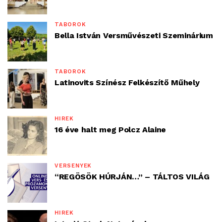
TÁBOROK
Bella István Versművészeti Szeminárium
TÁBOROK
Latinovits Színész Felkészítő Műhely
HÍREK
16 éve halt meg Polcz Alaine
VERSENYEK
“REGÖSÖK HÚRJÁN…” – TÁLTOS VILÁG
HÍREK