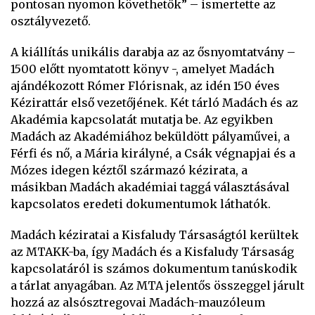
pontosan nyomon követhetők” – ismertette az
osztályvezető.
A kiállítás unikális darabja az az ősnyomtatvány –
1500 előtt nyomtatott könyv -, amelyet Madách
ajándékozott Rómer Flórisnak, az idén 150 éves
Kézirattár első vezetőjének. Két tárló Madách és az
Akadémia kapcsolatát mutatja be. Az egyikben
Madách az Akadémiához beküldött pályaművei, a
Férfi és nő, a Mária királyné, a Csák végnapjai és a
Mózes idegen kéztől származó kézirata, a
másikban Madách akadémiai taggá választásával
kapcsolatos eredeti dokumentumok láthatók.
Madách kéziratai a Kisfaludy Társaságtól kerültek
az MTAKK-ba, így Madách és a Kisfaludy Társaság
kapcsolatáról is számos dokumentum tanúskodik
a tárlat anyagában. Az MTA jelentős összeggel járult
hozzá az alsósztregovai Madách-mauzóleum