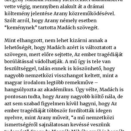
vette végig, mennyiben alakult át a drámai
költemény jelentése Arany közreműködésével.
Szólt arról, hogy Arany némely esetben
“keménynek” tartotta Madách szövegét.
Mint elhangzott, nem lehet kizárni annak a
lehetőségét, hogy Madách azért is változtatott a
szövegen, mert előre sejtette, Az ember tragédiáját
borúlátással vádolhatják. A mű így is tele van
feszültséggel, talán ennek is köszönhető, hogy
nagyobb nemzetközi visszhangot keltett, mint a
magyar irodalom legtöbb remekműve –
hangsúlyozta az akadémikus. Úgy vélte, Madách is
pontosan tudta, hogy Arany nagyobb költő nála, de
azt sem szabad figyelmen kívül hagyni, hogy Az
ember tragédiáját többször fordították idegen
nyelvre, mint Arany műveit, “a mű nemzetközi
ismertségéről sajnálatosan kevéssé veszünk