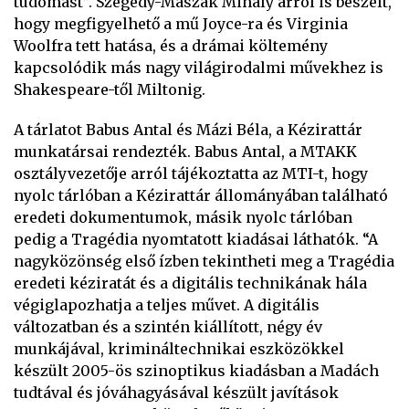
tudomást”. Szegedy-Maszák Mihály arról is beszélt,
hogy megfigyelhető a mű Joyce-ra és Virginia
Woolfra tett hatása, és a drámai költemény
kapcsolódik más nagy világirodalmi művekhez is
Shakespeare-től Miltonig.
A tárlatot Babus Antal és Mázi Béla, a Kézirattár
munkatársai rendezték. Babus Antal, a MTAKK
osztályvezetője arról tájékoztatta az MTI-t, hogy
nyolc tárlóban a Kézirattár állományában található
eredeti dokumentumok, másik nyolc tárlóban
pedig a Tragédia nyomtatott kiadásai láthatók. “A
nagyközönség első ízben tekintheti meg a Tragédia
eredeti kéziratát és a digitális technikának hála
végiglapozhatja a teljes művet. A digitális
változatban és a szintén kiállított, négy év
munkájával, krimináltechnikai eszközökkel
készült 2005-ös szinoptikus kiadásban a Madách
tudtával és jóváhagyásával készült javítások