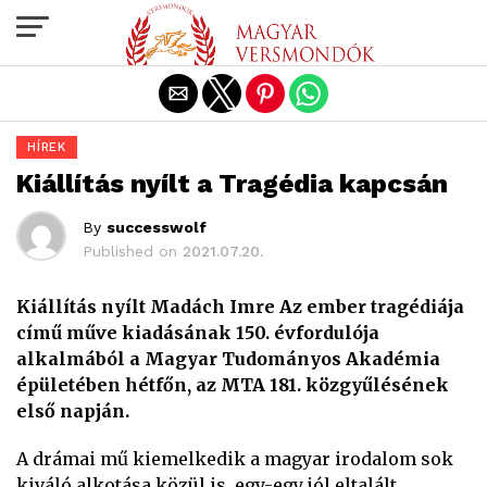
Exit mobile version
HÍREK
Kiállítás nyílt a Tragédia kapcsán
By
successwolf
Published on
2021.07.20.
Kiállítás nyílt Madách Imre Az ember tragédiája
című műve kiadásának 150. évfordulója
alkalmából a Magyar Tudományos Akadémia
épületében hétfőn, az MTA 181. közgyűlésének
első napján.
A drámai mű kiemelkedik a magyar irodalom sok
kiváló alkotása közül is, egy-egy jól eltalált,