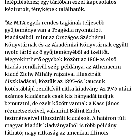
felépítéséhez; egy tárlóban ezzel kapcsolatos
kéziratok, fényképek találhatók.
“Az MTA egyik rendes tagjának teljesebb
gyűjteménye van a Tragédia nyomtatott
kiadásaiból, mint az Országos Széchényi
Könyvtárnak és az Akadémiai Könyvtárnak együtt;
nyolc tárló az ő gyűjteményéből ad ízelítőt.
Megtekinthető egyebek között az 1861-es első
kiadás rendkívül szép példánya, az Athenaeum
kiadó Zichy Mihály rajzaival illusztrált
díszkiadásai, köztük az 1895-ös kaucsuk
kötéstáblájú rendkívül ritka kiadvány. Az 1945 utáni
számos kiadásnak csak kis hányadát tudjuk
bemutatni, de ezek között vannak a Kass János
rézmetszeteivel, valamint Bálint Endre
festményeivel illusztrált kiadások. A határon túli
magyar kiadók kiadványaiból is több példány
látható; nagy ritkaság az amerikai Illinois