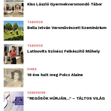
Kiss László Gyermekversmondó Tábor
TÁBOROK
Bella István Versművészeti Szeminárium
TÁBOROK
Latinovits Színész Felkészítő Műhely
HÍREK
16 éve halt meg Polcz Alaine
VERSENYEK
“REGÖSÖK HÚRJÁN…” – TÁLTOS VILÁG