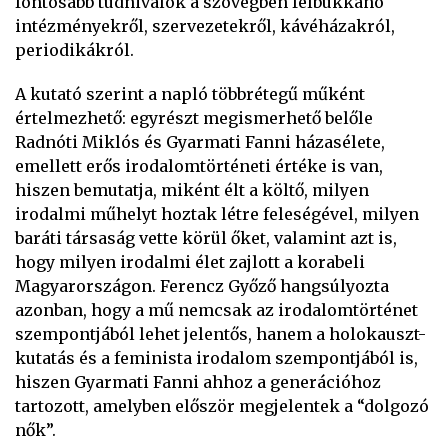
fontosabb tudnivalók a szövegben felbukkanó
intézményekről, szervezetekről, kávéházakról,
periodikákról.
A kutató szerint a napló többrétegű műként
értelmezhető: egyrészt megismerhető belőle
Radnóti Miklós és Gyarmati Fanni házasélete,
emellett erős irodalomtörténeti értéke is van,
hiszen bemutatja, miként élt a költő, milyen
irodalmi műhelyt hoztak létre feleségével, milyen
baráti társaság vette körül őket, valamint azt is,
hogy milyen irodalmi élet zajlott a korabeli
Magyarországon. Ferencz Győző hangsúlyozta
azonban, hogy a mű nemcsak az irodalomtörténet
szempontjából lehet jelentős, hanem a holokauszt-
kutatás és a feminista irodalom szempontjából is,
hiszen Gyarmati Fanni ahhoz a generációhoz
tartozott, amelyben először megjelentek a “dolgozó
nők”.