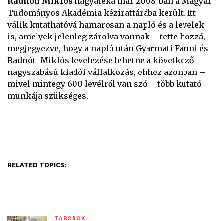
Radnóti Miklós
hagyatéka már 2008-ban a Magyar
Tudományos Akadémia kézirattárába került. Itt
válik kutathatóvá hamarosan a napló és a levelek
is, amelyek jelenleg zárolva vannak – tette hozzá,
megjegyezve, hogy a napló után Gyarmati Fanni és
Radnóti Miklós levelezése lehetne a következő
nagyszabású kiadói vállalkozás, ehhez azonban –
mivel mintegy 600 levélről van szó – több kutató
munkája szükséges.
RELATED TOPICS:
TÁBOROK