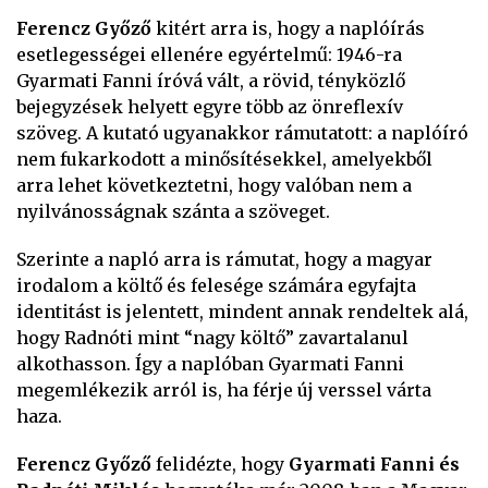
Ferencz Győző
kitért arra is, hogy a naplóírás
esetlegességei ellenére egyértelmű: 1946-ra
Gyarmati Fanni íróvá vált, a rövid, tényközlő
bejegyzések helyett egyre több az önreflexív
szöveg. A kutató ugyanakkor rámutatott: a naplóíró
nem fukarkodott a minősítésekkel, amelyekből
arra lehet következtetni, hogy valóban nem a
nyilvánosságnak szánta a szöveget.
Szerinte a napló arra is rámutat, hogy a magyar
irodalom a költő és felesége számára egyfajta
identitást is jelentett, mindent annak rendeltek alá,
hogy Radnóti mint “nagy költő” zavartalanul
alkothasson. Így a naplóban Gyarmati Fanni
megemlékezik arról is, ha férje új verssel várta
haza.
Ferencz Győző
felidézte, hogy
Gyarmati Fanni és