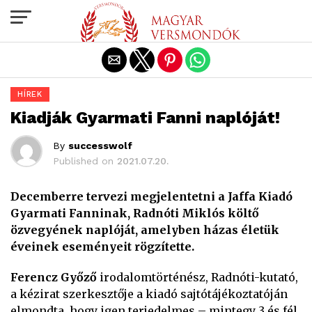
Exit mobile version
HÍREK
Kiadják Gyarmati Fanni naplóját!
By
successwolf
Published on
2021.07.20.
Decemberre tervezi megjelentetni a Jaffa Kiadó
Gyarmati Fanninak, Radnóti Miklós költő
özvegyének naplóját, amelyben házas életük
éveinek eseményeit rögzítette.
Ferencz Győző
irodalomtörténész, Radnóti-kutató,
a kézirat szerkesztője a kiadó sajtótájékoztatóján
elmondta, hogy igen terjedelmes – mintegy 3 és fél