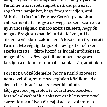
Fanni nem szeretett naplót írni, csupán azért
rögzítette napjaikat, hogy “megmaradjon, ami
Miklóssal történt”. Ferencz Győző ugyanakkor
valószínűsítette, hogy a szöveget sosem szánták a
nyilvánosságnak, inkább azért született, hogy ők
maguk öregkorukban fel tudják idézni, mi is
történt a vészkorszak idején. A kéziraton
Gyarmati
Fanni
élete végéig dolgozott, javítgatta, időnként
szerkesztette – fűzte hozzá az irodalomtörténész,
megemlítve: az özvegy felhatalmazta, hogy azt
kezdjen a dokumentummal a halála után, amit akar.
Ferencz Győző
kiemelte, hogy a napló szövegét
nem cizellálta, szinte szöveghűen közlik majd a
decemberi kiadásban. A készülő műhöz
lábjegyzetek, jegyzetek is készülnek, ezekben
lesznek olvashatók a sokszor csak keresztnévvel
szereplő személyek életrajzi adatai, valamint a