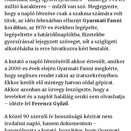
millió karakteres – műről van szó. Megjegyezte,
hogy a napló létezése csak a szakma számára volt
titok, az idén februárban elhunyt
Gyarmati Fanni
korábban, az 1970-es években legépelte,
legépeltette a határidőnaplókba, füzetekbe
gyorsírással lejegyzett szöveget, sőt a szigligeti
alkotóházba is erre hivatkozva kért beutalót.
A kutató a napló létezéséről akkor értesült, amikor
a 2000-es évek elején Gyarmati Fanni megkérte,
hogy segítsen rendet rakni az iratszekrényében.
Ekkor került elő mintegy hatvan oldal gépirat.
Akkor azonban az özvegy leszögezte, hogy a
leveleket és a naplót haláláig senki sem olvashatja
– idézte fel
Ferencz Győző
.
A közel 90 szerzői ív hosszúságú kézirat nem
irodalmi napló, hanem dokumentum –
hangsúlyozta a kutató, hozzátéve, hogy Gyarmati