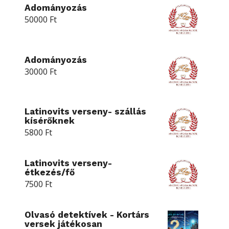
Adományozás
50000
Ft
Adományozás
30000
Ft
Latinovits verseny- szállás
kísérőknek
5800
Ft
Latinovits verseny-
étkezés/fő
7500
Ft
Olvasó detektívek - Kortárs
versek játékosan