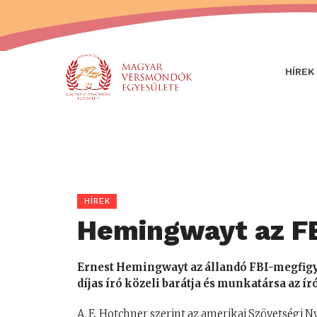
HÍREK
HÍREK
Hemingwayt az FB
Ernest Hemingwayt az állandó FBI-megfigye
díjas író közeli barátja és munkatársa az í
A. E. Hotchner szerint az amerikai Szövetségi Ny