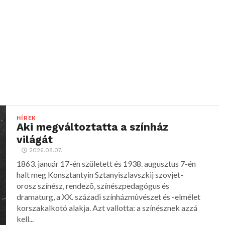
HÍREK
Aki megváltoztatta a színház
világát
2026.08.07.
1863. január 17-én született és 1938. augusztus 7-én
halt meg Konsztantyin Sztanyiszlavszkij szovjet-
orosz színész, rendezõ, színészpedagógus és
dramaturg, a XX. századi színházmûvészet és -elmélet
korszakalkotó alakja. Azt vallotta: a színésznek azzá
kell...