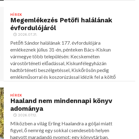
HÍREK
Megemlékezés Petőfi halálának
évfordulójáról
2026.07.31.
Petőfi Sándor halálának 177. évfordulójára
emlékeznek július 31-én, pénteken Bács-Kiskun
vármegye több településén: Kecskeméten
várostörténeti előadással, Kiskunfélegyházán
hadtörténeti beszélgetéssel, Kiskőrösön pedig
emlékműsorral és koszorúzással idézik fel a költő
alakját.
HÍREK
Haaland nem mindennapi könyv
adománya
2026.07.12.
Miközben a világ Erling Haalandra a góljai miatt
figyel, ő nemrég egy sokkal csendesebb helyen
hagyott maradandó nyomot: egy könyvtárban.