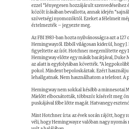
ezzel “lényegesen hozzájárult szenvedéseihez
közölt írásában bevallotta, annak idején “sajnál
szövetségi nyomozóktól. Ezeket a félelmeit mé
értelmezték – jegyezte meg.
Az FBI 1983-ban hozta nyilvánosságra azt a 127 o
Hemingwayről. Ebből világosan kiderül, hogy J
figyeltette az írót. Hotchner megemlítette egy 
Hemingway előtte egy másik barátjával, Duke M
az alatt is egyfolytában követték. “A legpokol
pokol. Mindent bepoloskáztak. Ezért használj
lehallgatnak. Nem használhatom a telefont. A po
Hemingway nem sokkal később a minnesotai Mayo
Mielőtt elbocsátották, többször kísérelt meg 
puskájával főbe lőtte magát. Hatvanegy esztend
Mint Hotchner írta: az évek során rájött, hogy r
véli, hogy Hemingwayre valóban nagy nyomás 
volt a halálában.