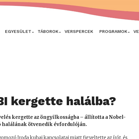
EGYESÜLET
TÁBOROK
VERSPERCEK
PROGRAMOK
V
I kergette halálba?
lés kergette az öngyilkosságba – állította a Nobel-
ró halálának ötvenedik évfordulóján.
omozó Iroda kubai kapcsolatai miatt figyeltette az írót, és