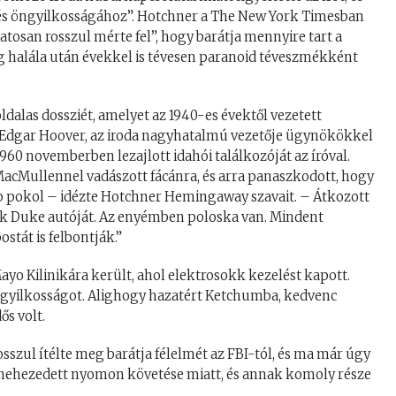
 és öngyilkosságához”. Hotchner a The New York Timesban
atosan rosszul mérte fel”, hogy barátja mennyire tart a
g halála után évekkel is tévesen paranoid téveszmékként
ldalas dossziét, amelyet az 1940-es évektől vezetett
. Edgar Hoover, az iroda nagyhatalmú vezetője ügynökökkel
1960 novemberben lezajlott idahói találkozóját az íróval.
acMullennel vadászott fácánra, és arra panaszkodott, hogy
ibb pokol – idézte Hotchner Hemingaway szavait. – Átkozott
uk Duke autóját. Az enyémben poloska van. Mindent
stát is felbontják.”
 Kilinikára került, ahol elektrosokk kezelést kapott.
öngyilkosságot. Alighogy hazatért Ketchumba, kedvenc
ős volt.
osszul ítélte meg barátja félelmét az FBI-tól, és ma már úgy
nehezedett nyomon követése miatt, és annak komoly része