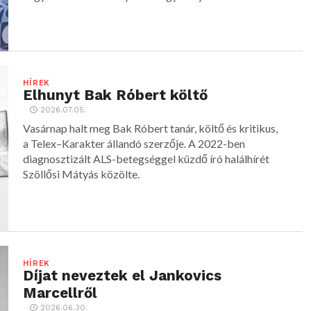
HÍREK
Elhunyt Bak Róbert költő
2026.07.05.
Vasárnap halt meg Bak Róbert tanár, költő és kritikus,
a Telex–Karakter állandó szerzője. A 2022-ben
diagnosztizált ALS-betegséggel küzdő író halálhírét
Szöllősi Mátyás közölte.
HÍREK
Díjat neveztek el Jankovics
Marcellről
2026.06.30.